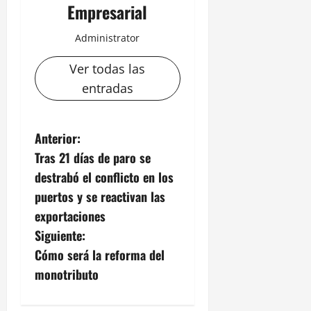
Empresarial
Administrator
Ver todas las
entradas
N
Anterior:
Tras 21 días de paro se
a
destrabó el conflicto en los
v
puertos y se reactivan las
exportaciones
e
Siguiente:
g
Cómo será la reforma del
monotributo
a