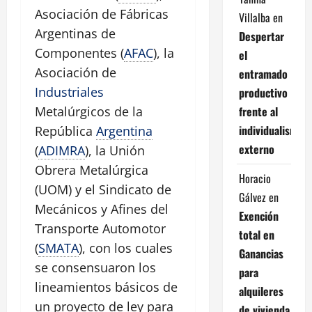
Asociación de Fábricas
Villalba
en
Argentinas de
Despertar
Componentes (
AFAC
), la
el
Asociación de
entramado
Industriales
productivo
frente al
Metalúrgicos de la
individualismo
República
Argentina
externo
(
ADIMRA
), la Unión
Obrera Metalúrgica
Horacio
(UOM) y el Sindicato de
Gálvez
en
Mecánicos y Afines del
Exención
Transporte Automotor
total en
(
SMATA
), con los cuales
Ganancias
se consensuaron los
para
lineamientos básicos de
alquileres
un proyecto de ley para
de vivienda