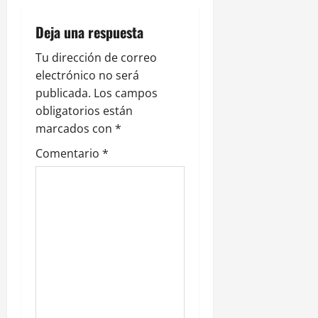
c
i
Deja una respuesta
ó
Tu dirección de correo
electrónico no será
n
publicada.
Los campos
obligatorios están
d
marcados con
*
e
Comentario
*
e
n
t
r
a