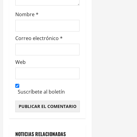
d
Nombre
*
a
s
Correo electrónico
*
Web
Suscríbete al boletín
Alternative:
NOTICIAS RELACIONADAS