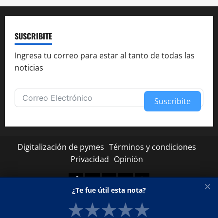
SUSCRIBITE
Ingresa tu correo para estar al tanto de todas las
noticias
Suscribite
Alternative:
Digitalización de pymes
Términos y condiciones
Privacidad
Opinión
Facebook
Twitter
Linkedin
Youtube
Instagram
✕
¿Te fue útil esta nota?
★
★
★
★
★
Copyright © Todos los derechos reservados.
|
MoreNews
por AF themes.