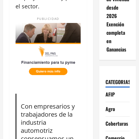
el sector.
desde
2026
PUBLICIDAD
Exención
completa
en
Ganancias
CATEGORIAS
AFIP
Con empresarios y
Agro
trabajadores de la
industria
Coberturas
automotriz
consensuamos un
Comercio