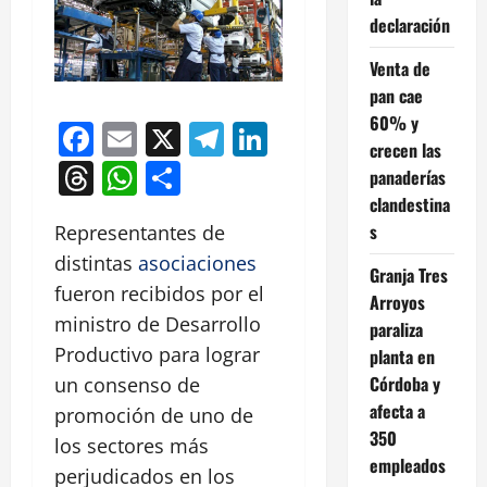
declaración
Venta de
pan cae
60% y
Facebook
Email
X
Telegram
LinkedIn
crecen las
Threads
WhatsApp
Compartir
panaderías
clandestina
s
Representantes de
distintas
asociaciones
Granja Tres
fueron recibidos por el
Arroyos
ministro de Desarrollo
paraliza
Productivo para lograr
planta en
Córdoba y
un consenso de
afecta a
promoción de uno de
350
los sectores más
empleados
perjudicados en los