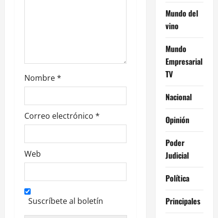
n
Mundo del
vino
t
r
Mundo
Empresarial
a
TV
Nombre
*
d
Nacional
a
Correo electrónico
*
Opinión
s
Poder
Web
Judicial
Política
Principales
Suscríbete al boletín