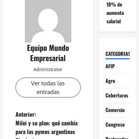
10% de
aumento
salarial
Equipo Mundo
CATEGORIAS
Empresarial
AFIP
Administrator
Agro
Ver todas las
entradas
Coberturas
Comercio
N
Anterior:
Milei y su plan: qué cambia
Congreso
a
para las pymes argentinas
Destacados