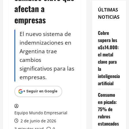
afectan a
ÚLTIMAS
empresas
NOTICIAS
Cobre
El nuevo sistema de
supera los
indemnizaciones en
u$s14.000:
Argentina trae
el metal
cambios
clave para
significativos para las
la
inteligencia
empresas.
artificial
+ Seguir en Google
Consumo
en picada:
75% de
Equipo Mundo Empresarial
rubros
2 de junio de 2026
estancados
3 minutes read
0