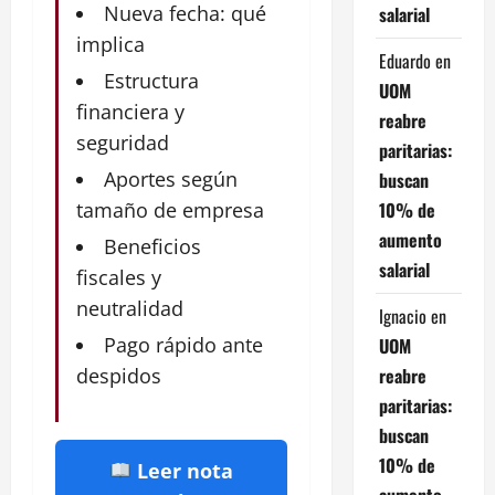
Nueva fecha: qué
salarial
implica
Eduardo
en
Estructura
UOM
financiera y
reabre
seguridad
paritarias:
Aportes según
buscan
10% de
tamaño de empresa
aumento
Beneficios
salarial
fiscales y
neutralidad
Ignacio
en
Pago rápido ante
UOM
reabre
despidos
paritarias:
buscan
10% de
Leer nota
aumento