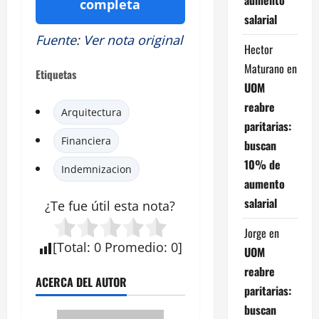
completa
salarial
Fuente
:
Ver nota original
Hector
Maturano
en
Etiquetas
UOM
reabre
Arquitectura
paritarias:
Financiera
buscan
10% de
Indemnizacion
aumento
salarial
¿Te fue útil esta nota?
Jorge
en
[
Total
:
0
Promedio
:
0
]
UOM
reabre
ACERCA DEL AUTOR
paritarias:
buscan