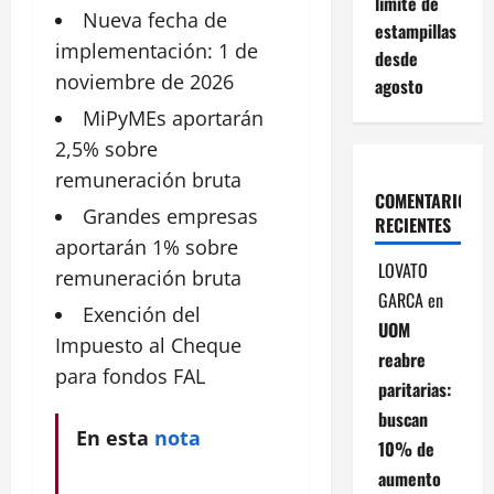
límite de
Nueva
fecha de
estampillas
implementación: 1 de
desde
noviembre de 2026
agosto
MiPyMEs aportarán
2,5% sobre
remuneración bruta
COMENTARIOS
Grandes
empresas
RECIENTES
aportarán 1% sobre
LOVATO
remuneración bruta
GARCA
en
Exención del
UOM
Impuesto
al Cheque
reabre
para fondos FAL
paritarias:
buscan
En esta
nota
10% de
aumento