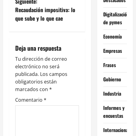
v
Siguiente:
Recaudación impositiva: lo
e
Digitalización
que sube y lo que cae
de pymes
g
Economía
a
Deja una respuesta
Empresas
c
Tu dirección de correo
i
Frases
electrónico no será
publicada.
Los campos
ó
Gobierno
obligatorios están
n
marcados con
*
Industria
Comentario
*
d
Informes y
e
encuestas
e
Internacional