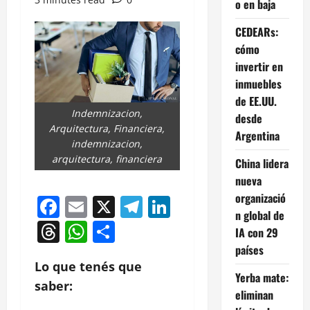
o en baja
CEDEARs:
cómo
invertir en
inmuebles
de EE.UU.
Indemnizacion,
desde
Arquitectura, Financiera,
Argentina
indemnizacion,
arquitectura, financiera
China lidera
nueva
organizació
Facebook
Email
X
Telegram
LinkedIn
n global de
Threads
WhatsApp
Compartir
IA con 29
países
Lo que tenés que
Yerba mate:
saber:
eliminan