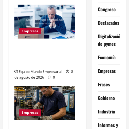
Congreso
Destacados
Empresas
Digitalización
de pymes
Precarización laboral:
cuentapropistas pierden
Economía
hasta 28% de ingresos
Empresas
Equipo Mundo Empresarial
8
de agosto de 2026
0
Frases
Gobierno
Industria
Empresas
Informes y
La euforia mundialista no