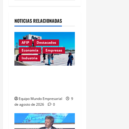
Alternative:
NOTICIAS RELACIONADAS
AFIP
Destacados
Economía
Empresas
Industria
Récord de quiebras:
3.000 pymes cerrarán en
2026
Equipo Mundo Empresarial
9
de agosto de 2026
0