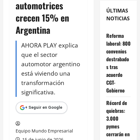
automotrices
ÚLTIMAS
crecen 15% en
NOTICIAS
Argentina
Reforma
laboral: 800
AHORA PLAY explica
convenios
que el sector
destrabado
automotor argentino
s tras
está viviendo una
acuerdo
transformación
CGT-
Gobierno
significativa.
Récord de
+ Seguir en Google
quiebras:
3.000
pymes
Equipo Mundo Empresarial
cerrarán en
15 de junio de 2026