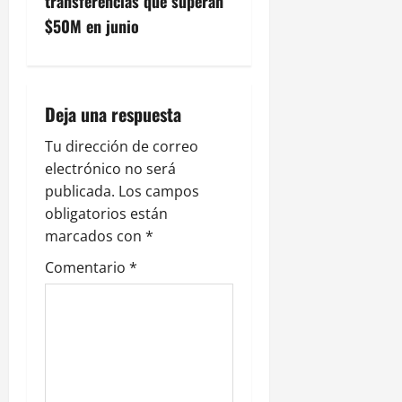
g
transferencias que superan
$50M en junio
a
c
i
Deja una respuesta
ó
Tu dirección de correo
electrónico no será
n
publicada.
Los campos
obligatorios están
d
marcados con
*
e
Comentario
*
e
n
t