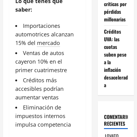
Lo que tenés que
criticas por
saber:
pérdidas
millonarias
Importaciones
Créditos
automotrices alcanzan
UVA: las
15% del
mercado
cuotas
Ventas de
autos
suben pese
cayeron 10% en el
a la
inflación
primer cuatrimestre
desacelerad
Créditos más
a
accesibles podrían
aumentar
ventas
Eliminación de
impuestos
internos
COMENTARIOS
RECIENTES
impulsa competencia
LOVATO