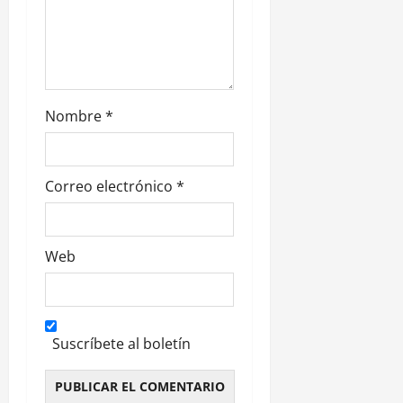
r
a
d
Nombre
*
a
s
Correo electrónico
*
Web
Suscríbete al boletín