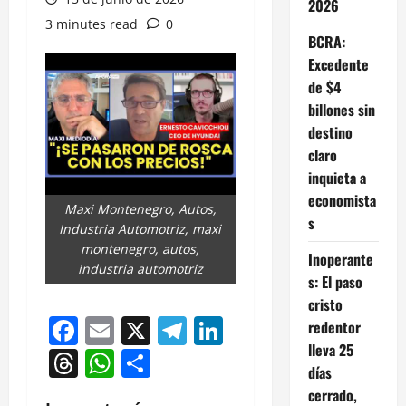
2026
3 minutes read
0
BCRA:
Excedente
de $4
billones sin
destino
claro
inquieta a
economista
Maxi Montenegro, Autos,
s
Industria Automotriz, maxi
montenegro, autos,
Inoperante
industria automotriz
s: El paso
cristo
Facebook
Email
X
Telegram
LinkedIn
redentor
lleva 25
Threads
WhatsApp
Compartir
días
cerrado,