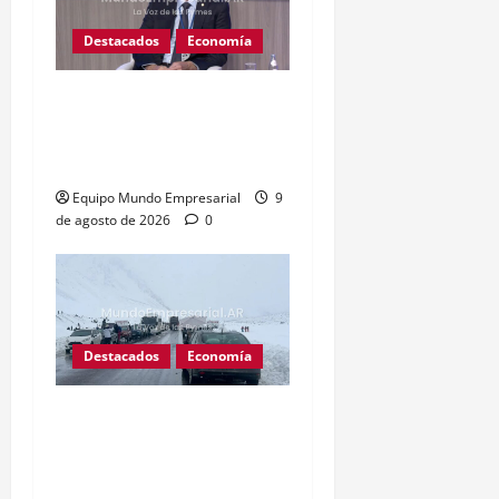
Destacados
Economía
BCRA: Excedente de $4
billones sin destino claro
inquieta a economistas
Equipo Mundo Empresarial
9
de agosto de 2026
0
Destacados
Economía
Inoperantes: El paso
cristo redentor lleva 25
días cerrado, criticas por