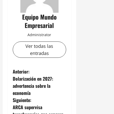
Equipo Mundo
Empresarial
Administrator
Ver todas las
entradas
N
Anterior:
Dolarización en 2027:
a
advertencia sobre la
v
economía
Siguiente:
e
ARCA supervisa