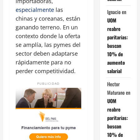
importadoras,
especialmente
las
Ignacio
en
chinas y coreanas, están
UOM
ganando terreno. En un
reabre
contexto donde la oferta
paritarias:
se amplía, las pymes del
buscan
sector deben adaptarse
10% de
rápidamente para no
aumento
salarial
perder competitividad.
Hector
PUBLICIDAD
Maturano
en
UOM
reabre
paritarias:
buscan
10% de