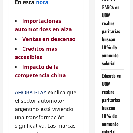
En esta
nota
GARCA
en
UOM
Importaciones
reabre
automotrices en alza
paritarias:
Ventas en descenso
buscan
10% de
Créditos más
aumento
accesibles
salarial
Impacto de la
competencia china
Eduardo
en
UOM
reabre
AHORA PLAY
explica que
paritarias:
el sector automotor
buscan
argentino está viviendo
10% de
una transformación
aumento
significativa. Las marcas
salarial