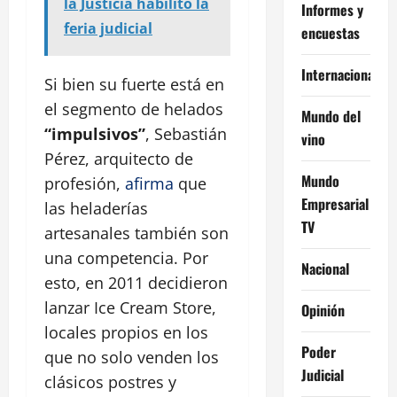
la Justicia habilitó la
Informes y
feria judicial
encuestas
Internacional
Si bien su fuerte está en
el segmento de helados
Mundo del
“impulsivos”
, Sebastián
vino
Pérez, arquitecto de
Mundo
profesión,
afirma
que
Empresarial
las heladerías
TV
artesanales también son
una competencia. Por
Nacional
esto, en 2011 decidieron
lanzar Ice Cream Store,
Opinión
locales propios en los
Poder
que no solo venden los
Judicial
clásicos postres y