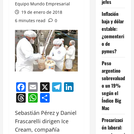
jefes
Equipo Mundo Empresarial
19 de enero de 2018
Inflación
6 minutes read
0
baja y dólar
estable:
¿cementeri
o de
pymes?
Peso
argentino
sobrevaluad
Facebook
Email
X
Telegram
LinkedIn
o un 19%
según el
Threads
WhatsApp
Compartir
Índice Big
Mac
Sebastián Pérez y Daniel
Precarizaci
Frascarelli dirigen Ice
ón laboral:
Cream, compañía