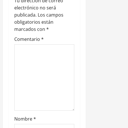
Tu dirección de correo
n
electrónico no será
publicada.
Los campos
d
obligatorios están
e
marcados con
*
Comentario
*
e
n
t
r
a
d
a
Nombre
*
s