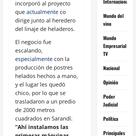
Internacional
incorporó al proyecto
que
actualmente
co
Mundo del
dirige junto al heredero
vino
del linaje de heladeros.
Mundo
El negocio fue
Empresarial
escalando,
TV
especialmente
con la
producción de postres
Nacional
helados hechos a mano,
Opinión
y el lugar les quedó
chico, por lo que se
Poder
trasladaron a un predio
Judicial
de 2000 metros
cuadrados en Sarandí.
Política
“Ahí instalamos las
Principales
primeras máquinas