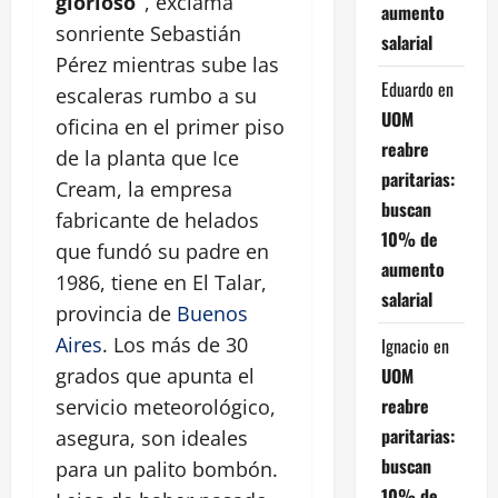
glorioso”
, exclama
aumento
sonriente Sebastián
salarial
Pérez mientras sube las
Eduardo
en
escaleras rumbo a su
UOM
oficina en el primer piso
reabre
de la planta que Ice
paritarias:
Cream, la empresa
buscan
fabricante de helados
10% de
que fundó su padre en
aumento
1986, tiene en El Talar,
salarial
provincia de
Buenos
Aires
. Los más de 30
Ignacio
en
UOM
grados que apunta el
reabre
servicio meteorológico,
paritarias:
asegura, son ideales
buscan
para un palito bombón.
10% de