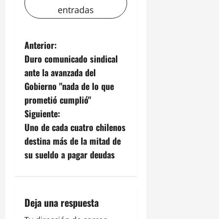
entradas
N
Anterior:
Duro comunicado sindical
a
ante la avanzada del
v
Gobierno "nada de lo que
prometió cumplió"
e
Siguiente:
g
Uno de cada cuatro chilenos
destina más de la mitad de
a
su sueldo a pagar deudas
c
i
Deja una respuesta
ó