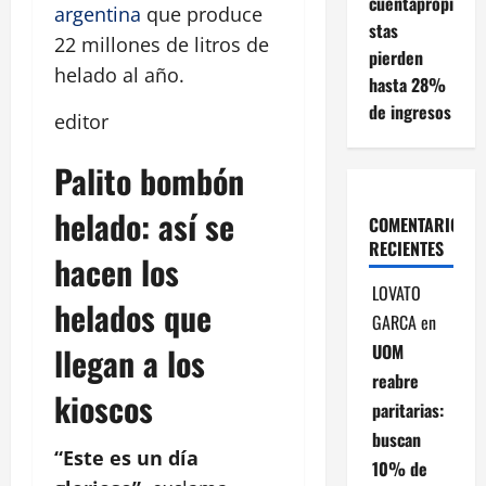
cuentapropi
argentina
que produce
stas
22 millones de litros de
pierden
helado al año.
hasta 28%
de ingresos
editor
Palito bombón
helado: así se
COMENTARIOS
RECIENTES
hacen los
LOVATO
helados que
GARCA
en
UOM
llegan a los
reabre
kioscos
paritarias:
buscan
“Este es un día
10% de