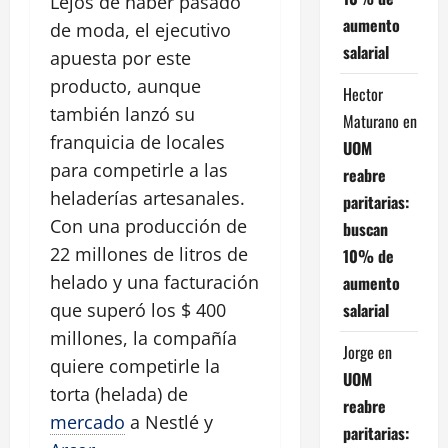
Lejos de haber pasado
aumento
de moda, el ejecutivo
salarial
apuesta por este
producto, aunque
Hector
también lanzó su
Maturano
en
franquicia de locales
UOM
para competirle a las
reabre
heladerías artesanales.
paritarias:
Con una producción de
buscan
22 millones de litros de
10% de
helado y una facturación
aumento
salarial
que superó los $ 400
millones, la compañía
Jorge
en
quiere competirle la
UOM
torta (helada) de
reabre
mercado
a Nestlé y
paritarias: