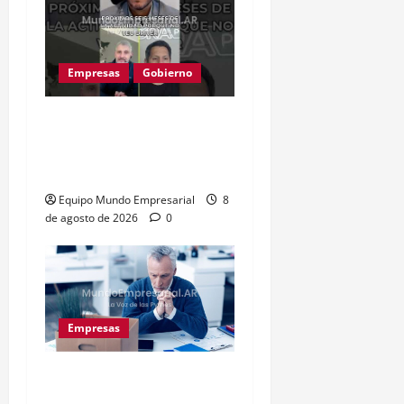
Empresas
Gobierno
Inflación baja y dólar
estable: ¿cementerio de
pymes?
Equipo Mundo Empresarial
8
de agosto de 2026
0
Empresas
Precarización laboral:
cuentapropistas pierden