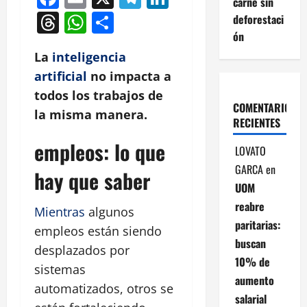
carne sin
Threads
WhatsApp
Compartir
deforestaci
ón
La
inteligencia
artificial
no impacta a
todos los trabajos de
COMENTARIOS
la misma manera.
RECIENTES
empleos: lo que
LOVATO
GARCA
en
hay que saber
UOM
reabre
Mientras
algunos
paritarias:
empleos están siendo
buscan
desplazados por
10% de
sistemas
aumento
automatizados, otros se
salarial