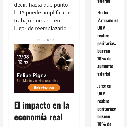
salarial
decir, hasta qué punto
Hector
la IA puede amplificar el
Maturano
en
trabajo humano en
UOM
lugar de reemplazarlo.
reabre
PUBLICIDAD
paritarias:
buscan
10% de
aumento
salarial
Jorge
en
UOM
reabre
El impacto en la
paritarias:
economía real
buscan
10% de