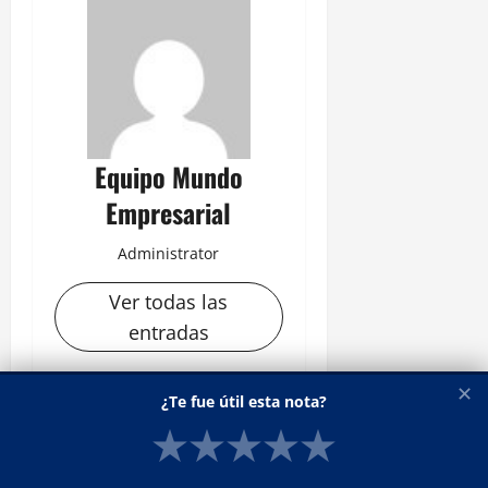
Equipo Mundo
Empresarial
Administrator
Ver todas las
entradas
✕
¿Te fue útil esta nota?
N
Anterior:
★
★
★
★
★
Recaudación: el IVA y el
a
Impuesto a las Ganancias