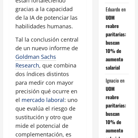
están fortaleciendo
gracias a la capacidad
Eduardo
en
UOM
de la IA de potenciar las
reabre
habilidades humanas.
paritarias:
Tal la conclusión central
buscan
de un nuevo informe de
10% de
Goldman Sachs
aumento
Research
, que combina
salarial
dos índices distintos
Ignacio
en
para medir con mayor
UOM
precisión qué ocurre en
reabre
el
mercado laboral
: uno
paritarias:
que evalúa el riesgo de
buscan
sustitución y otro que
10% de
mide el potencial de
aumento
complementación, es