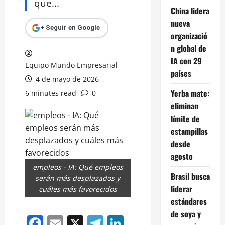
que...
China lidera
nueva
+ Seguir en Google
organizació
n global de
IA con 29
Equipo Mundo Empresarial
países
4 de mayo de 2026
Yerba mate:
6 minutes read
0
eliminan
límite de
estampillas
desde
agosto
empleos - IA: Qué empleos
Brasil busca
serán más desplazados y
liderar
cuáles más favorecidos
estándares
de soya y
Facebook
Email
X
Telegram
LinkedIn