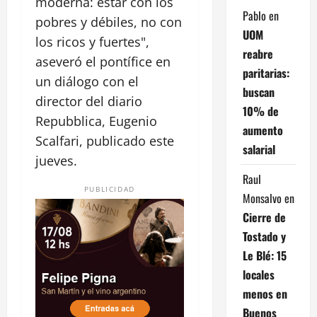
moderna: estar con los
Pablo
en
pobres y débiles, no con
UOM
los ricos y fuertes",
reabre
aseveró el pontífice en
paritarias:
un diálogo con el
buscan
director del diario
10% de
Repubblica, Eugenio
aumento
Scalfari, publicado este
salarial
jueves.
Raul
PUBLICIDAD
Monsalvo
en
Cierre de
Tostado y
Le Blé: 15
locales
menos en
Buenos