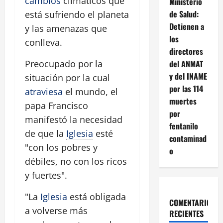
cambios
climáticos que
Ministerio
de Salud:
está sufriendo el planeta
Detienen a
y las amenazas que
los
conlleva.
directores
del ANMAT
Preocupado por la
y del INAME
situación por la cual
por las 114
atraviesa
el mundo, el
muertes
papa Francisco
por
manifestó la necesidad
fentanilo
de que la
Iglesia
esté
contaminad
"con los pobres y
o
débiles, no con los ricos
y fuertes".
"La
Iglesia
está obligada
COMENTARIOS
a volverse más
RECIENTES