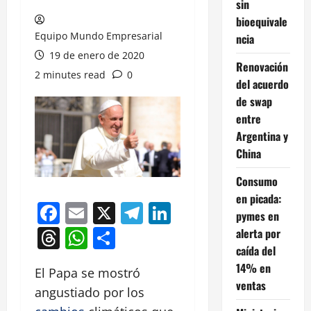
sin
bioequivale
Equipo Mundo Empresarial
ncia
19 de enero de 2020
Renovación
2 minutes read
0
del acuerdo
de swap
entre
Argentina y
China
Consumo
en picada:
Facebook
Email
X
Telegram
LinkedIn
pymes en
Threads
WhatsApp
Compartir
alerta por
caída del
14% en
El Papa se mostró
ventas
angustiado por los