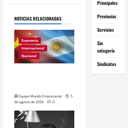
Alternative:
Principales
Provincias
NOTICIAS RELACIONADAS
Servicios
Economía
Sin
Internacional
categoría
Nacional
Sindicatos
Renovación del acuerdo
de swap entre Argentina y
China
Equipo Mundo Empresarial
5
de agosto de 2026
0