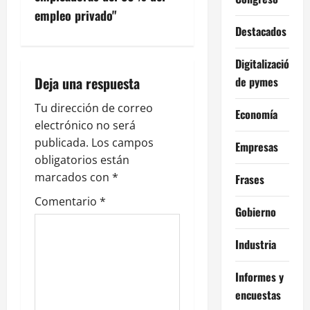
ó
empleo privado"
Destacados
n
Digitalización
d
Deja una respuesta
de pymes
e
Tu dirección de correo
Economía
electrónico no será
e
publicada.
Los campos
Empresas
n
obligatorios están
marcados con
*
Frases
t
Comentario
*
Gobierno
r
Industria
a
d
Informes y
encuestas
a