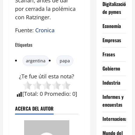
Scalfari, antes de dar
Digitalización
por cerrada la polémica
de pymes
con Ratzinger.
Economía
Fuente:
Cronica
Empresas
Etiquetas
Frases
argentina
papa
Gobierno
¿Te fue útil esta
nota
?
Industria
[
Total
:
0
Promedio
:
0
]
Informes y
encuestas
ACERCA DEL AUTOR
Internacional
Mundo del