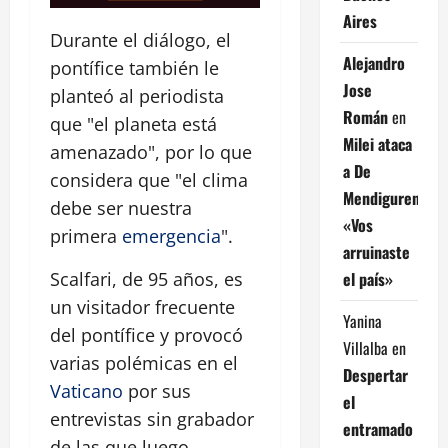
Aires
Durante el diálogo, el
Alejandro
pontífice también le
Jose
planteó al periodista
Román
en
que "el planeta está
Milei ataca
amenazado", por lo que
a De
considera que "el clima
Mendiguren:
debe ser nuestra
«Vos
primera
emergencia
".
arruinaste
el país»
Scalfari, de 95 años, es
un visitador frecuente
Yanina
del pontífice y provocó
Villalba
en
varias polémicas en el
Despertar
Vaticano
por sus
el
entrevistas sin grabador
entramado
de las que luego