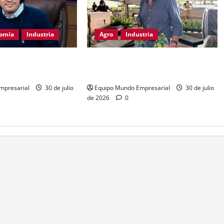
omía
Industria
Agro
Industria
: exportadores
Derogación sanitaria: riesgo para
onsumo en riesgo
la producción de banana argentina
mpresarial
30 de julio
Equipo Mundo Empresarial
30 de julio
de 2026
0