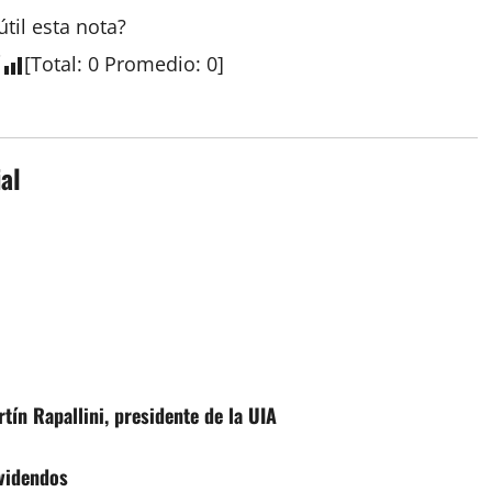
útil esta nota?
[
Total
:
0
Promedio
:
0
]
al
rtín Rapallini, presidente de la UIA
ividendos