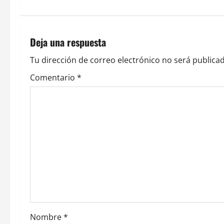
e
g
Deja una respuesta
a
Tu dirección de correo electrónico no será publicad
c
Comentario
*
i
ó
n
d
e
e
Nombre
*