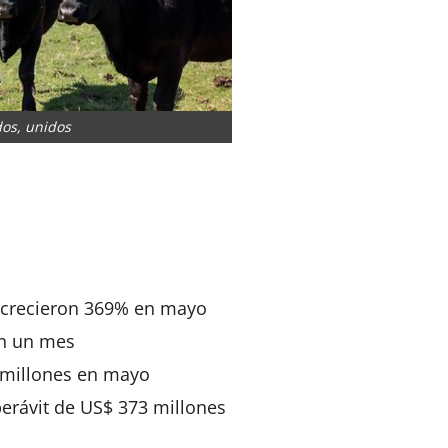
dos, unidos
App
artir
 crecieron 369% en mayo
n un mes
 millones en mayo
erávit de US$ 373 millones