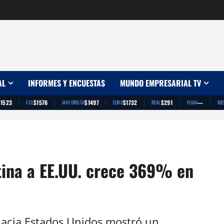
AL
INFORMES Y ENCUESTAS
MUNDO EMPRESARIAL TV
|
|
|
|
|
|
$1523
$1576
$1497
$1732
$291
—
CCL
MAYORISTA
EURO
REAL
YUAN
RIE
tina a EE.UU. crece 369% en
hacia Estados Unidos mostró un