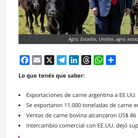
Agro, Estados, Unidos, agro, esta
Facebook
Email
X
Telegram
LinkedIn
Threads
Whats
Comp
Lo que tenés que saber:
Exportaciones
de carne argentina a EE.UU.
Se exportaron 11.000
toneladas
de carne e
Ventas de
carne
bovina alcanzaron US$ 86
Intercambio
comercial
con EE.UU. dejó sup