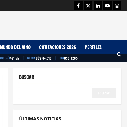
Facebook
Twitter
Linkedin
Youtube
Insta
MUNDO DEL VINO
COTIZACIONES 2026
PERFILES
|
|
421 pb
U$S 64.510
U$S 4265
SGO PAÍS
BITCOIN
ORO
BUSCAR
Buscar
ÚLTIMAS NOTICIAS