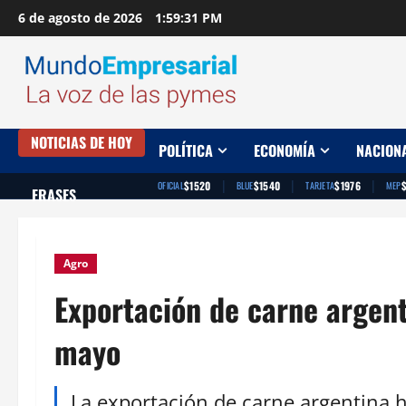
Saltar
6 de agosto de 2026
1:59:32 PM
al
contenido
NOTICIAS DE HOY
POLÍTICA
ECONOMÍA
NACION
|
|
|
$1520
$1540
$1976
OFICIAL
BLUE
TARJETA
MEP
FRASES
Agro
Exportación de carne argen
mayo
La exportación de carne argentina 