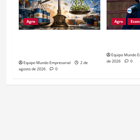
Agro
Agro
Econ
Petróleo crudo lidera
Dólar a $1800
exportaciones argentinas con
optimistas, c
u$s4.693 millones
Equipo Mundo E
de 2026
0
Equipo Mundo Empresarial
2 de
agosto de 2026
0