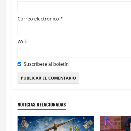
n
t
Correo electrónico
*
r
a
Web
d
a
Suscríbete al boletín
s
Alternative:
NOTICIAS RELACIONADAS