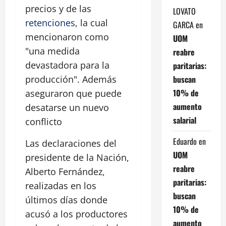
precios y de las
LOVATO
retenciones
, la cual
GARCA
en
mencionaron como
UOM
"una medida
reabre
devastadora para la
paritarias:
buscan
producción". Además
10% de
aseguraron que puede
aumento
desatarse un nuevo
salarial
conflicto
Eduardo
en
Las declaraciones del
UOM
presidente de la Nación,
reabre
Alberto Fernández,
paritarias:
realizadas en los
buscan
últimos días donde
10% de
acusó a los productores
aumento