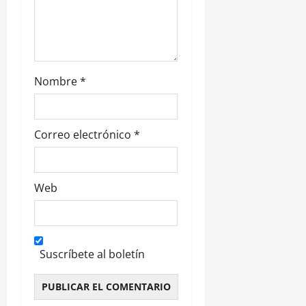
a
d
a
Nombre
*
s
Correo electrónico
*
Web
Suscríbete al boletín