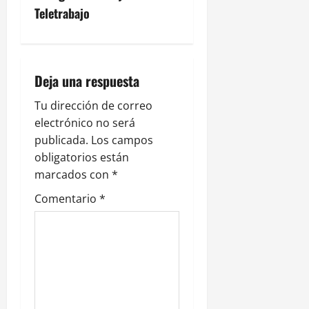
a
Teletrabajo
c
i
Deja una respuesta
ó
Tu dirección de correo
n
electrónico no será
publicada.
Los campos
d
obligatorios están
e
marcados con
*
Comentario
*
e
n
t
r