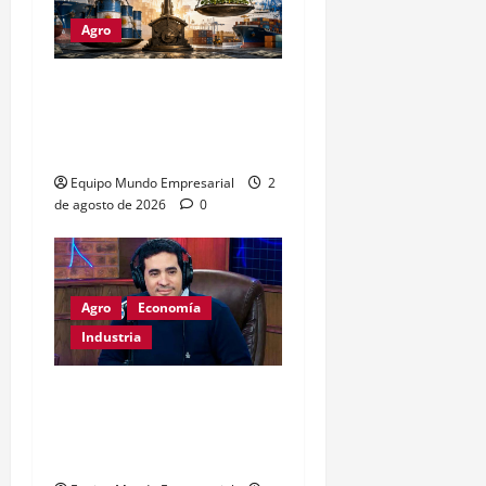
Agro
Petróleo crudo lidera
exportaciones argentinas
con u$s4.693 millones
Equipo Mundo Empresarial
2
de agosto de 2026
0
Agro
Economía
Industria
Dólar a $1800:
exportadores optimistas,
consumo en riesgo