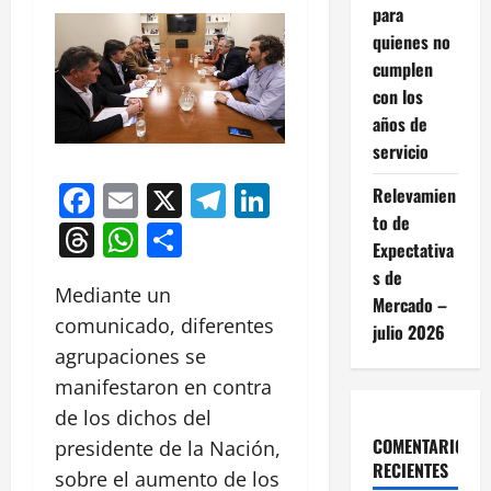
para
quienes no
cumplen
con los
años de
servicio
Facebook
Email
X
Telegram
LinkedIn
Relevamien
to de
Threads
WhatsApp
Compartir
Expectativa
s de
Mediante un
Mercado –
comunicado, diferentes
julio 2026
agrupaciones se
manifestaron en contra
de los dichos del
COMENTARIOS
presidente de la Nación,
RECIENTES
sobre el aumento de los