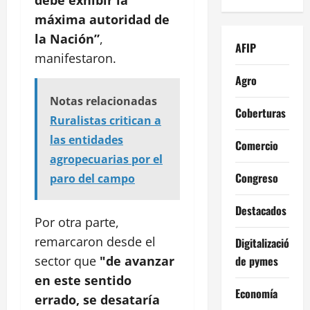
debe exhibir la
máxima autoridad de
la Nación”
,
AFIP
manifestaron.
Agro
Notas relacionadas
Coberturas
Ruralistas critican a
las entidades
Comercio
agropecuarias por el
Congreso
paro del campo
Destacados
Por otra parte,
remarcaron desde el
Digitalización
de pymes
sector que
"de avanzar
en este sentido
Economía
errado, se desataría