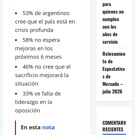
para
quienes no
53% de
argentinos
cumplen
cree que el país está en
con los
crisis profunda
años de
58% no
espera
servicio
mejoras en los
Relevamien
próximos 6 meses
to de
46% no cree que el
Expectativa
sacrificio mejorará la
s de
situación
Mercado –
julio 2026
33% ve falta de
liderazgo en la
oposición
COMENTARIOS
En esta
nota
RECIENTES