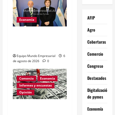
AFIP
Economía
Agro
Brasil: tasa de interés
baja a 14% y afecta
Coberturas
costos financieros
Comercio
Equipo Mundo Empresarial
6
de agosto de 2026
0
Congreso
Destacados
Comercio
Economía
Informes y encuestas
Digitalización
Opinión
de pymes
Relevamiento de
Economía
Expectativas de Mercado