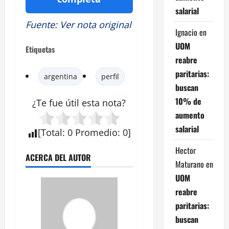
salarial
Fuente
:
Ver nota original
Ignacio
en
UOM
Etiquetas
reabre
paritarias:
argentina
perfil
buscan
10% de
¿Te fue útil esta nota?
aumento
salarial
[
Total
:
0
Promedio
:
0
]
Hector
ACERCA DEL AUTOR
Maturano
en
UOM
reabre
paritarias:
buscan