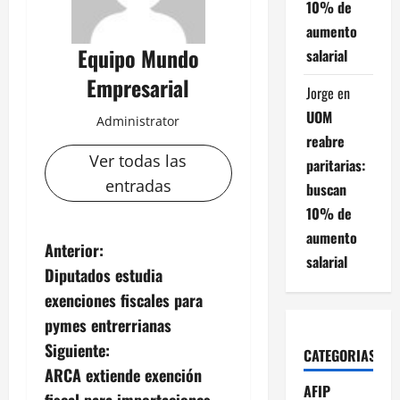
10% de
aumento
Equipo Mundo
salarial
Empresarial
Jorge
en
UOM
Administrator
reabre
Ver todas las
paritarias:
entradas
buscan
10% de
aumento
N
Anterior:
salarial
Diputados estudia
a
exenciones fiscales para
v
pymes entrerrianas
Siguiente:
CATEGORIAS
e
ARCA extiende exención
AFIP
fiscal para importaciones