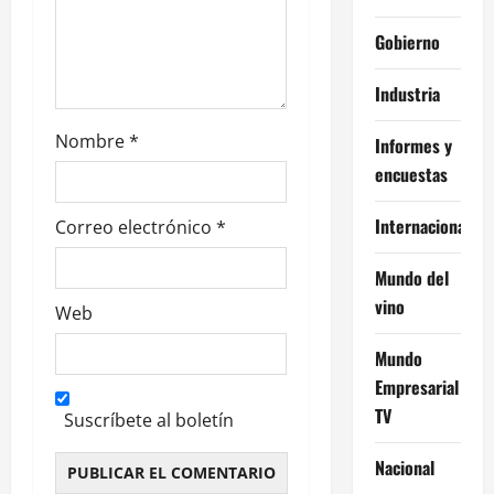
r
Gobierno
a
Industria
d
Nombre
*
Informes y
a
encuestas
s
Internacional
Correo electrónico
*
Mundo del
vino
Web
Mundo
Empresarial
TV
Suscríbete al boletín
Nacional