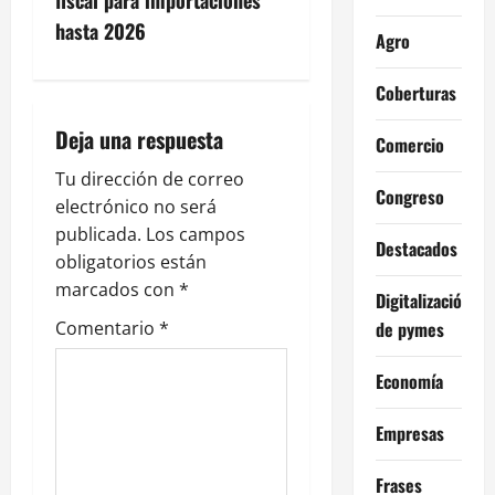
g
hasta 2026
Agro
a
c
Coberturas
i
Deja una respuesta
Comercio
ó
Tu dirección de correo
Congreso
electrónico no será
n
publicada.
Los campos
Destacados
obligatorios están
d
marcados con
*
Digitalización
e
de pymes
Comentario
*
e
Economía
n
Empresas
t
Frases