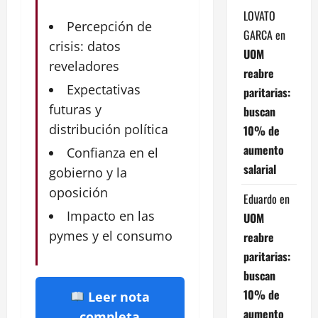
LOVATO
Percepción de
GARCA
en
crisis: datos
UOM
reveladores
reabre
Expectativas
paritarias:
futuras y
buscan
distribución política
10% de
aumento
Confianza en el
salarial
gobierno y la
oposición
Eduardo
en
Impacto en las
UOM
pymes y el consumo
reabre
paritarias:
buscan
10% de
Leer nota
aumento
completa