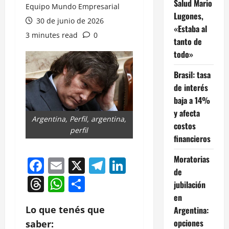
Salud Mario
Equipo Mundo Empresarial
Lugones,
30 de junio de 2026
«Estaba al
3 minutes read
0
tanto de
todo»
Brasil: tasa
de interés
baja a 14%
y afecta
Argentina, Perfil, argentina,
costos
perfil
financieros
Moratorias
Facebook
Email
X
Telegram
LinkedIn
de
Threads
WhatsApp
Compartir
jubilación
en
Lo que tenés que
Argentina:
opciones
saber: