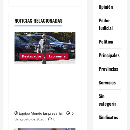
Alternative:
Opinión
Poder
NOTICIAS RELACIONADAS
Judicial
Política
Principales
Destacados
Economía
Provincias
Fentanilo adulterado: La
exdirectora del Anmat
Servicios
involucró al Ministro de
Salud Mario Lugones,
Sin
categoría
«Estaba al tanto de todo»
Equipo Mundo Empresarial
6
Sindicatos
de agosto de 2026
0