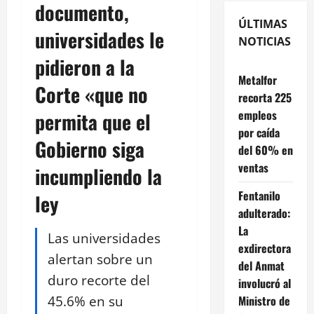
documento,
ÚLTIMAS
universidades le
NOTICIAS
pidieron a la
Metalfor
Corte «que no
recorta 225
empleos
permita que el
por caída
Gobierno siga
del 60% en
ventas
incumpliendo la
Fentanilo
ley
adulterado:
La
Las universidades
exdirectora
alertan sobre un
del Anmat
duro recorte del
involucró al
45.6% en su
Ministro de