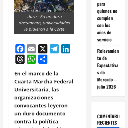
para
quienes no
duro - En un duro
cumplen
documento, universidades
con los
le pidieron a la Corte
años de
servicio
Facebook
Email
X
Telegram
LinkedIn
Relevamien
Threads
WhatsApp
Compartir
to de
Expectativa
s de
En el marco de la
Mercado –
Cuarta Marcha Federal
julio 2026
Universitaria, las
organizaciones
convocantes leyeron
un duro documento
COMENTARIOS
contra la política
RECIENTES