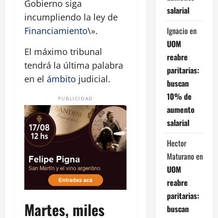
Gobierno siga
salarial
incumpliendo la ley de
Ignacio
en
Financiamiento
\».
UOM
El máximo tribunal
reabre
tendrá la última palabra
paritarias:
en el
ámbito
judicial.
buscan
10% de
PUBLICIDAD
aumento
salarial
Hector
Maturano
en
UOM
reabre
paritarias:
Martes, miles
buscan