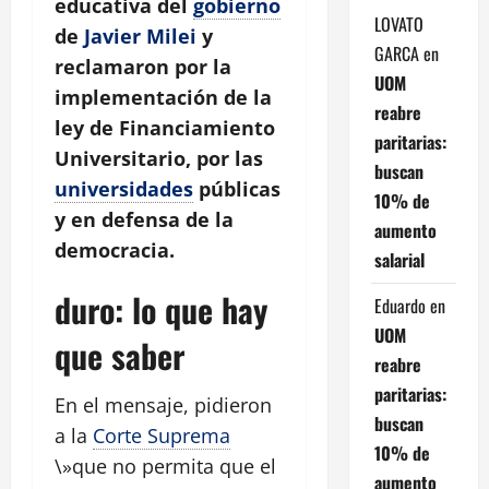
educativa del
gobierno
LOVATO
de
Javier Milei
y
GARCA
en
reclamaron por la
UOM
implementación de la
reabre
ley de Financiamiento
paritarias:
Universitario, por las
buscan
universidades
públicas
10% de
y en defensa de la
aumento
democracia.
salarial
duro: lo que hay
Eduardo
en
UOM
que saber
reabre
paritarias:
En el mensaje, pidieron
buscan
a la
Corte Suprema
10% de
\»que no permita que el
aumento