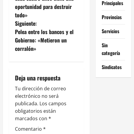
Principales
v
oportunidad para destruir
todo»
Provincias
e
Siguiente:
g
Servicios
Pelea entre los bancos y el
Gobierno: «Metieron un
a
Sin
corralón»
categoría
c
Sindicatos
i
Deja una respuesta
ó
Tu dirección de correo
n
electrónico no será
publicada.
Los campos
d
obligatorios están
e
marcados con
*
Comentario
*
e