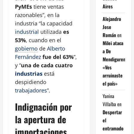
Aires
PyMEs
tiene ventas
razonables”, en la
Alejandro
industria “la capacidad
Jose
industrial
utilizada
es
Román
en
53%
, cuando en el
Milei ataca
gobierno
de
Alberto
a De
Fernández
fue del 63%
”,
Mendiguren:
y “
una de cada cuatro
«Vos
industrias
está
arruinaste
despidiendo
el país»
trabajadores
”.
Yanina
Indignación por
Villalba
en
Despertar
la apertura de
el
entramado
importaciones