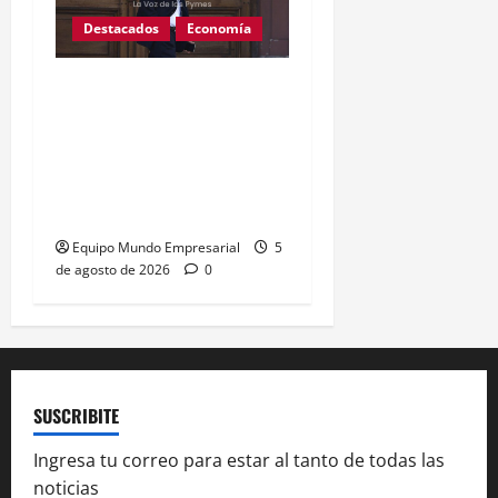
Destacados
Economía
Ministerio de Salud:
Detienen a los directores
del ANMAT y del INAME
por las 114 muertes por
fentanilo contaminado
Equipo Mundo Empresarial
5
de agosto de 2026
0
SUSCRIBITE
Ingresa tu correo para estar al tanto de todas las
noticias