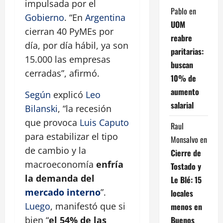
impulsada por el
Pablo
en
Gobierno
. “En
Argentina
UOM
cierran 40 PyMEs por
reabre
día, por día hábil, ya son
paritarias:
15.000 las empresas
buscan
cerradas”, afirmó.
10% de
aumento
Según
explicó
Leo
salarial
Bilanski
, “la recesión
que provoca
Luis Caputo
Raul
para estabilizar el tipo
Monsalvo
en
de cambio y la
Cierre de
macroeconomía
enfría
Tostado y
la demanda del
Le Blé: 15
mercado interno
”.
locales
Luego
, manifestó que si
menos en
Buenos
bien “
el 54% de las