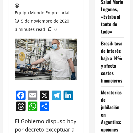
Salud Mario
Lugones,
Equipo Mundo Empresarial
«Estaba al
5 de noviembre de 2020
tanto de
3 minutes read
0
todo»
Brasil: tasa
de interés
baja a 14%
y afecta
costos
financieros
Moratorias
Facebook
Email
X
Telegram
LinkedIn
de
Threads
WhatsApp
Compartir
jubilación
en
El Gobierno dispuso hoy
Argentina:
opciones
por decreto exceptuar a