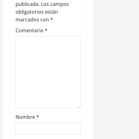
e
publicada.
Los campos
obligatorios están
e
marcados con
*
n
Comentario
*
t
r
a
d
a
s
Nombre
*