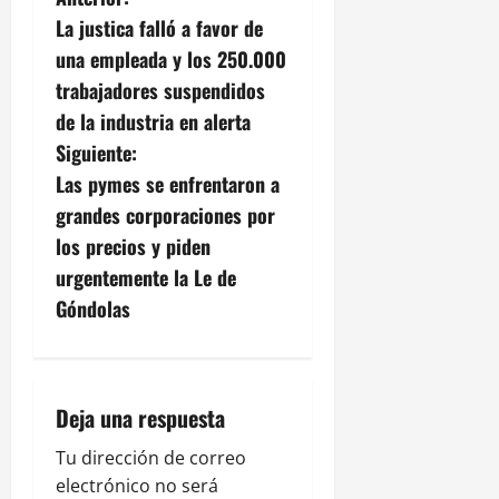
N
La justica falló a favor de
a
una empleada y los 250.000
v
trabajadores suspendidos
de la industria en alerta
e
Siguiente:
g
Las pymes se enfrentaron a
grandes corporaciones por
a
los precios y piden
c
urgentemente la Le de
Góndolas
i
ó
n
Deja una respuesta
d
Tu dirección de correo
electrónico no será