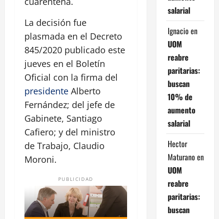
cuarentena.
salarial
La decisión fue
Ignacio
en
plasmada en el Decreto
UOM
845/2020 publicado este
reabre
jueves en el Boletín
paritarias:
Oficial con la firma del
buscan
presidente
Alberto
10% de
Fernández; del jefe de
aumento
Gabinete, Santiago
salarial
Cafiero; y del ministro
Hector
de Trabajo, Claudio
Maturano
en
Moroni.
UOM
PUBLICIDAD
reabre
paritarias:
buscan