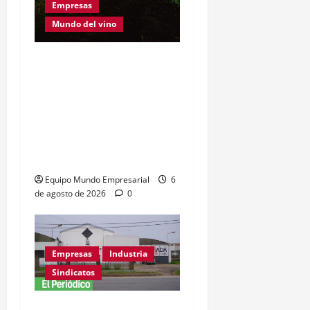
Empresas
Mundo del vino
Este Sábado 8 de Agosto
se realiza una nueva
Convinart: el proyecto
que cambió la manera de
vivir el vino y fusionarlo
con el arte
Equipo Mundo Empresarial
6
de agosto de 2026
0
Empresas
Industria
Sindicatos