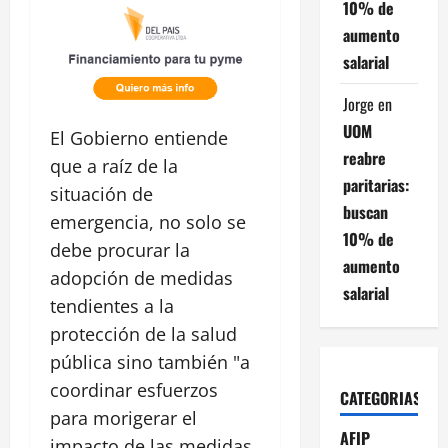
10% de
aumento
salarial
Jorge
en
UOM
El Gobierno entiende
reabre
que a raíz de la
paritarias:
situación de
buscan
emergencia, no solo se
10% de
debe procurar la
aumento
adopción de medidas
salarial
tendientes a la
protección de la salud
pública sino también "a
coordinar esfuerzos
CATEGORIAS
para morigerar el
AFIP
impacto de las medidas