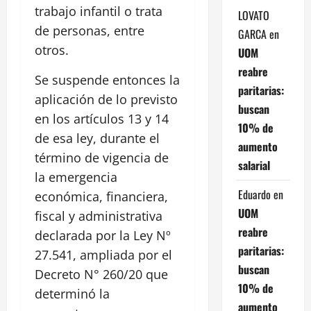
trabajo infantil o trata
LOVATO
de personas, entre
GARCA
en
otros.
UOM
reabre
Se suspende entonces la
paritarias:
aplicación de lo previsto
buscan
en los artículos 13 y 14
10% de
de esa ley, durante el
aumento
término de vigencia de
salarial
la emergencia
Eduardo
en
económica, financiera,
UOM
fiscal y administrativa
reabre
declarada por la Ley Nº
paritarias:
27.541, ampliada por el
buscan
Decreto N° 260/20 que
10% de
determinó la
aumento