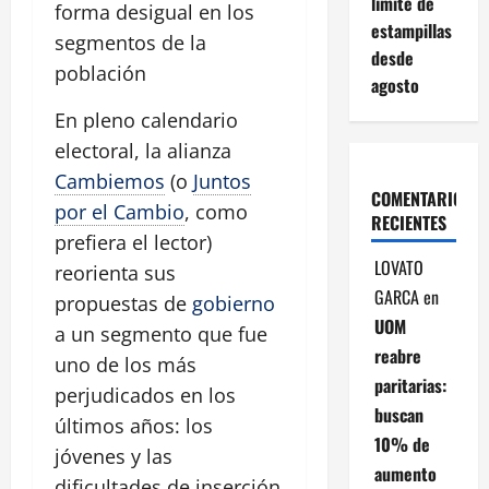
límite de
forma desigual en los
estampillas
segmentos de la
desde
población
agosto
En pleno calendario
electoral, la alianza
Cambiemos
(o
Juntos
COMENTARIOS
por el Cambio
, como
RECIENTES
prefiera el lector)
LOVATO
reorienta sus
GARCA
en
propuestas de
gobierno
UOM
a un segmento que fue
reabre
uno de los más
paritarias:
perjudicados en los
buscan
últimos años: los
10% de
jóvenes y las
aumento
dificultades de inserción