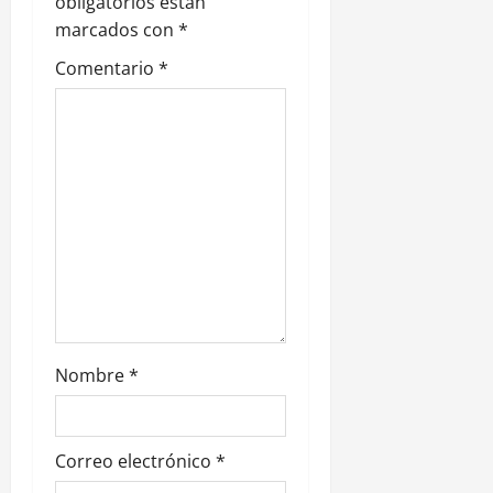
n
obligatorios están
marcados con
*
d
Comentario
*
e
e
n
t
r
a
d
Nombre
*
a
s
Correo electrónico
*