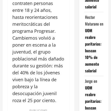
contraten personas
salarial
entre 18 y 24 años,
Hector
hasta reorientaciones
Maturano
en
meritocráticas del
UOM
programa Progresar.
reabre
Cambiemos volvió a
paritarias:
poner en escena a la
buscan
juventud, el grupo
10% de
poblacional más dañado
aumento
durante su gestión: más
salarial
del 40% de los jóvenes
viven bajo la línea de
Jorge
en
pobreza y la
UOM
desocupación juvenil
reabre
roza el 25 por ciento.
paritarias:
buscan
PUBLICIDAD