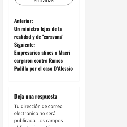
entradas
N
Anterior:
Un ministro lejos de la
a
realidad y de "caravana"
v
Siguiente:
Empresarios afines a Macri
e
cargaron contra Ramos
g
Padilla por el caso D’Alessio
a
c
Deja una respuesta
i
Tu dirección de correo
electrónico no será
ó
publicada.
Los campos