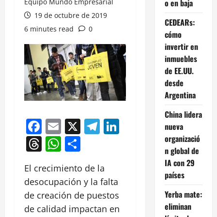
Equipo Mundo Empresarial
o en baja
19 de octubre de 2019
CEDEARs:
6 minutes read
0
cómo
invertir en
inmuebles
de EE.UU.
desde
Argentina
China lidera
Facebook
Email
X
Telegram
LinkedIn
nueva
organizació
Threads
WhatsApp
Compartir
n global de
IA con 29
El crecimiento de la
países
desocupación y la falta
Yerba mate:
de creación de puestos
eliminan
de calidad impactan en