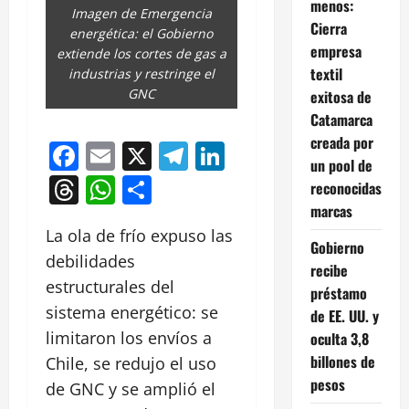
menos:
Imagen de Emergencia
Cierra
energética: el Gobierno
empresa
extiende los cortes de gas a
textil
industrias y restringe el
GNC
exitosa de
Catamarca
creada por
Facebook
Email
X
Telegram
LinkedIn
un pool de
Threads
WhatsApp
Compartir
reconocidas
marcas
La ola de frío expuso las
Gobierno
debilidades
recibe
estructurales del
préstamo
sistema energético: se
de EE. UU. y
limitaron los envíos a
oculta 3,8
billones de
Chile, se redujo el uso
pesos
de GNC y se amplió el