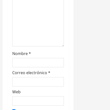
t
r
a
d
a
Nombre
*
s
Correo electrónico
*
Web