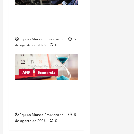
Senador Benegas Lynch
en la mira por asesoría en
tierras rurales
Equipo Mundo Empresarial
6
de agosto de 2026
0
AFIP
Economía
Monotributo: piden 10
días más para la
recategorización
Equipo Mundo Empresarial
6
de agosto de 2026
0