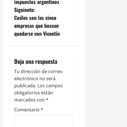
impuestos argentinos
e
Siguiente:
g
Cuáles son las cinco
empresas que buscan
a
quedarse con Vicentín
c
i
Deja una respuesta
ó
Tu dirección de correo
n
electrónico no será
publicada.
Los campos
d
obligatorios están
e
marcados con
*
Comentario
*
e
n