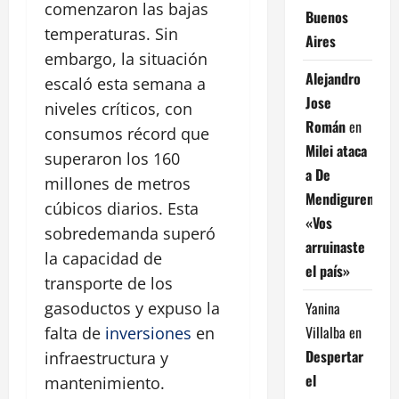
comenzaron las bajas
Buenos
temperaturas. Sin
Aires
embargo, la situación
Alejandro
escaló esta semana a
Jose
niveles críticos, con
Román
en
consumos récord que
Milei ataca
superaron los 160
a De
millones de metros
Mendiguren:
cúbicos diarios. Esta
«Vos
sobredemanda superó
arruinaste
la capacidad de
el país»
transporte de los
Yanina
gasoductos y expuso la
Villalba
en
falta de
inversiones
en
Despertar
infraestructura y
el
mantenimiento.