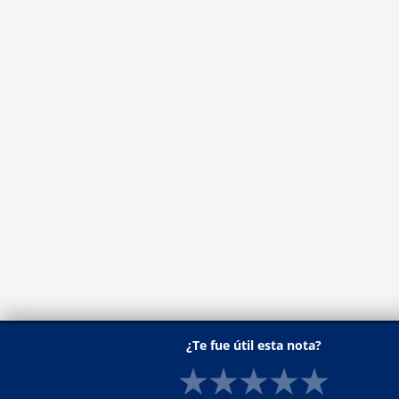
¿Te fue útil esta nota?
★
★
★
★
★