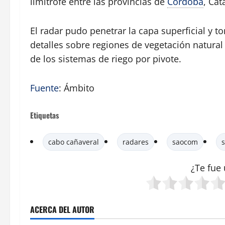
limítrofe entre las provincias de
Córdoba
, Cat
El radar pudo penetrar la capa superficial y 
detalles sobre regiones de vegetación natural
de los sistemas de riego por pivote.
Fuente
: Ámbito
Etiquetas
cabo cañaveral
radares
saocom
s
¿Te fue 
ACERCA DEL AUTOR