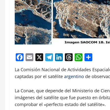
Facebook
Email
X
Telegram
LinkedIn
Threads
Whats
Comp
La Comisión Nacional de Actividades Espacial
captadas por el satélite
argentino
de observa
La Conae, que depende del Ministerio de Cien
imágenes del satélite que fue puesto en órbit
comprobar el «perfecto estado del satélite».