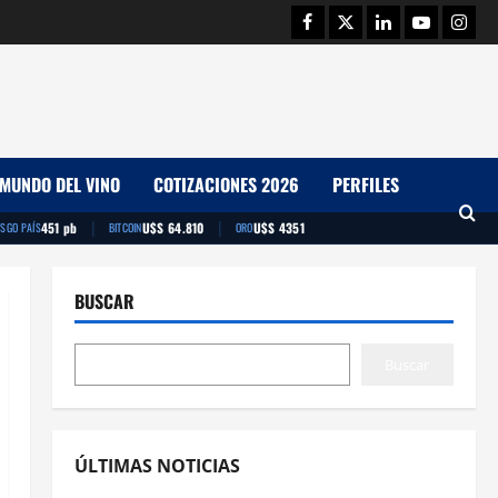
Facebook
Twitter
Linkedin
Youtube
Insta
MUNDO DEL VINO
COTIZACIONES 2026
PERFILES
|
|
451 pb
U$S 64.810
U$S 4351
ESGO PAÍS
BITCOIN
ORO
BUSCAR
Buscar
ÚLTIMAS NOTICIAS