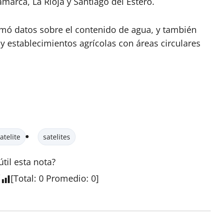
amarca, La Rioja y Santiago del Estero.
tomó datos sobre el contenido de agua, y también
 y establecimientos agrícolas con áreas circulares
atelite
satelites
útil esta
nota
?
[
Total
:
0
Promedio
:
0
]