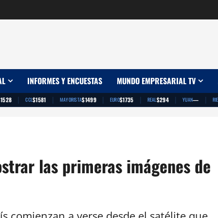
AL
INFORMES Y ENCUESTAS
MUNDO EMPRESARIAL TV
|
|
|
|
|
|
$1528
$1581
$1499
$1735
$294
—
CCL
MAYORISTA
EURO
REAL
YUAN
RI
strar las primeras imágenes de
ís comienzan a verse desde el satélite que