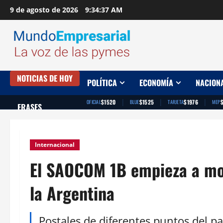
Saltar
9 de agosto de 2026
9:34:38 AM
al
contenido
NOTICIAS DE HOY
POLÍTICA
ECONOMÍA
NACION
|
|
|
$1520
$1525
$1976
OFICIAL
BLUE
TARJETA
MEP
FRASES
Internacional
El SAOCOM 1B empieza a mo
la Argentina
Postales de diferentes puntos del pa