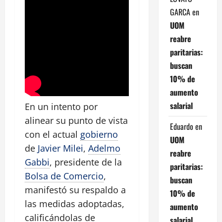
GARCA
en
UOM
reabre
paritarias:
buscan
10% de
aumento
salarial
En un intento por
alinear su punto de vista
Eduardo
en
con el actual
gobierno
UOM
de
Javier Milei
,
Adelmo
reabre
Gabbi
, presidente de la
paritarias:
Bolsa de Comercio
,
buscan
manifestó su respaldo a
10% de
las medidas adoptadas,
aumento
calificándolas de
salarial