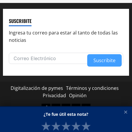
SUSCRIBITE
Ingresa tu correo para estar al tanto de todas las
noticias
Suscribite
Alternative:
Digitalización de pymes
Términos y condiciones
Privacidad
Opinión
Facebook
Twitter
Linkedin
Youtube
Instagram
✕
¿Te fue útil esta nota?
★
★
★
★
★
Copyright © Todos los derechos reservados.
|
MoreNews
por AF themes.