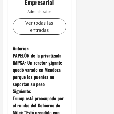
Empresarial
Administrator
Ver todas las
entradas
N
Anterior:
PAPELÓN de la privatizada
a
IMPSA: Un reactor gigante
v
quedó varado en Mendoza
porque los puentes no
e
soportan su peso
g
Siguiente:
Trump está preocupado por
a
el rumbo del Gobierno de
c
Milei: “Está prendido con