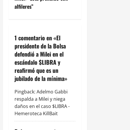
alfileres”
i
ó
n
1 comentario en «
El
presidente de la Bolsa
d
defendió a Milei en el
e
escándalo $LIBRA y
reafirmó que es un
e
jubilado de la mínima
»
n
Pingback:
Adelmo Gabbi
t
respalda a Milei y niega
r
daños en el caso $LIBRA -
Hemeroteca KillBait
a