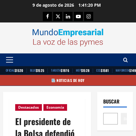
Saltar
9 de agosto de 2026
1:41:20 PM
al
Facebook
Twitter
Linkedin
Youtube
Instagram
contenido
Menú
principal
|
|
|
|
|
$1520
$1525
$1976
$1528
$1581
$14
OFICIAL
BLUE
TARJETA
MEP
CCL
MAYORISTA
NOTICIAS DE HOY
BUSCAR
Destacados
Economía
El presidente de
Buscar
la Bolsa defendió