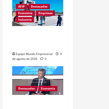
AFIP
Destacados
Economía
Empresas
Industria
Récord de quiebras:
3.000 pymes cerrarán en
2026
Equipo Mundo Empresarial
9
de agosto de 2026
0
Destacados
Economía
BCRA: Excedente de $4
billones sin destino claro