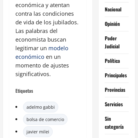
económica y atentan
Nacional
contra las condiciones
de vida de los jubilados.
Opinión
Las palabras del
Poder
economista buscan
Judicial
legitimar un
modelo
económico
en un
Política
momento de ajustes
significativos.
Principales
Provincias
Etiquetas
Servicios
adelmo gabbi
Sin
bolsa de comercio
categoría
javier milei