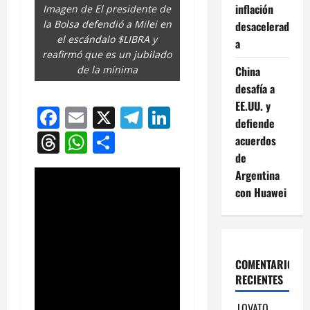
inflación
Imagen de El presidente de
la Bolsa defendió a Milei en
desacelerad
el escándalo $LIBRA y
a
reafirmó que es un jubilado
China
de la mínima
desafía a
EE.UU. y
Facebook
Email
X
Telegram
LinkedIn
defiende
Threads
WhatsApp
Compartir
acuerdos
de
Argentina
con Huawei
COMENTARIOS
RECIENTES
LOVATO