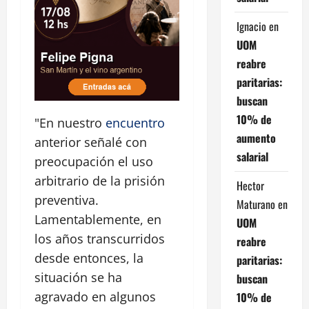
Ignacio
en
UOM
reabre
paritarias:
buscan
10% de
"En nuestro
encuentro
aumento
anterior señalé con
salarial
preocupación el uso
arbitrario de la prisión
Hector
preventiva.
Maturano
en
Lamentablemente, en
UOM
los años transcurridos
reabre
desde entonces, la
paritarias:
situación se ha
buscan
agravado en algunos
10% de