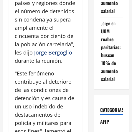
aumento
países y regiones donde
salarial
el número de detenidos
sin condena ya supera
Jorge
en
ampliamente el
UOM
cincuenta por ciento de
reabre
la población carcelaria",
paritarias:
les dijo
Jorge Bergoglio
buscan
durante la reunión.
10% de
aumento
"Este fenómeno
salarial
contribuye al deterioro
de las condiciones de
detención y es causa de
un uso indebido de
CATEGORIAS
destacamentos de
AFIP
policía y militares para
esos fines", lamentó el