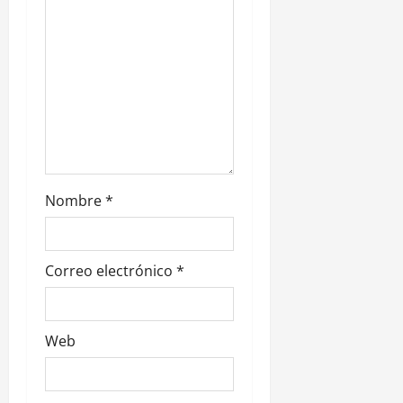
t
r
a
d
a
s
Nombre
*
Correo electrónico
*
Web