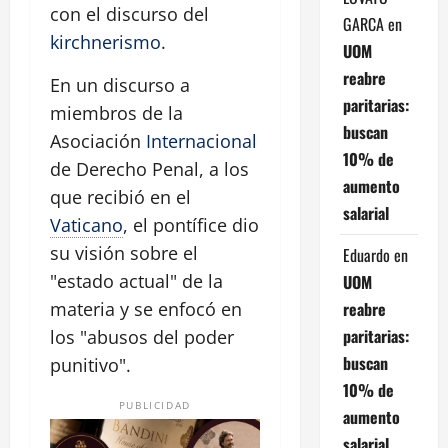
con el discurso del
GARCA
en
kirchnerismo
.
UOM
reabre
En un discurso a
paritarias:
miembros de la
buscan
Asociación
Internacional
10% de
de Derecho Penal, a los
aumento
que recibió en el
salarial
Vaticano
, el pontífice dio
su visión sobre el
Eduardo
en
"estado actual" de la
UOM
reabre
materia y se enfocó en
paritarias:
los "abusos del poder
buscan
punitivo".
10% de
PUBLICIDAD
aumento
salarial