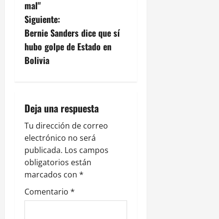
e
mal"
g
Siguiente:
Bernie Sanders dice que sí
a
hubo golpe de Estado en
c
Bolivia
i
ó
Deja una respuesta
n
Tu dirección de correo
electrónico no será
d
publicada.
Los campos
e
obligatorios están
marcados con
*
e
Comentario
*
n