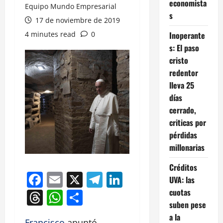
economista
Equipo Mundo Empresarial
s
17 de noviembre de 2019
4 minutes read
0
Inoperante
s: El paso
cristo
redentor
lleva 25
días
cerrado,
criticas por
pérdidas
millonarias
Créditos
Facebook
Email
X
Telegram
LinkedIn
UVA: las
cuotas
Threads
WhatsApp
Compartir
suben pese
a la
Francisco
apuntó