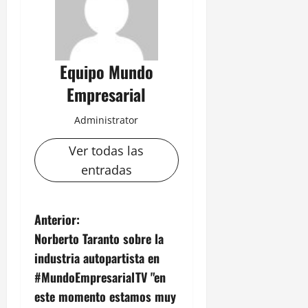
Equipo Mundo
Empresarial
Administrator
Ver todas las
entradas
N
Anterior:
Norberto Taranto sobre la
a
industria autopartista en
v
#MundoEmpresarialTV "en
este momento estamos muy