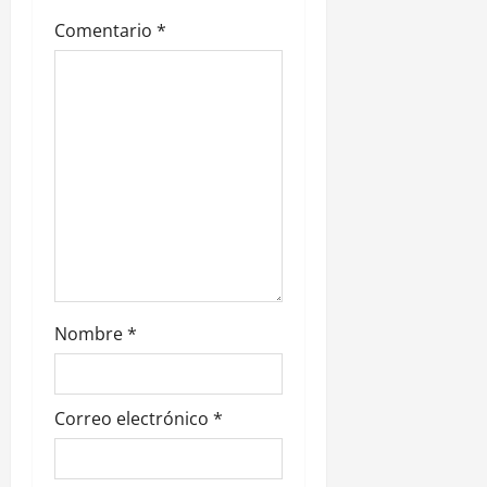
e
Comentario
*
n
t
r
a
d
a
s
Nombre
*
Correo electrónico
*