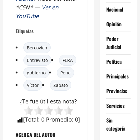
*C5N* —
Ver en
Nacional
YouTube
Opinión
Etiquetas
Poder
Judicial
Bercovich
Entrevistó
FERA
Política
gobierno
Pone
Principales
Víctor
Zapato
Provincias
¿Te fue útil esta
nota
?
Servicios
[
Total
:
0
Promedio
:
0
]
Sin
categoría
ACERCA DEL AUTOR