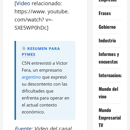
[
Video
relacionado:
https://www. youtube.
Frases
com/watch? v=-
Gobierno
SXE5WP0hDc]
Industria
RESUMEN
PARA
Informes y
PYMES
encuestas
C5N entrevistó a Víctor
Fera, un empresario
Internacional
argentino
que expresó
su descontento con las
Mundo del
dificultades que
vino
enfrenta para operar en
el actual contexto
Mundo
económico.
Empresarial
TV
Fuente
: Video del canal