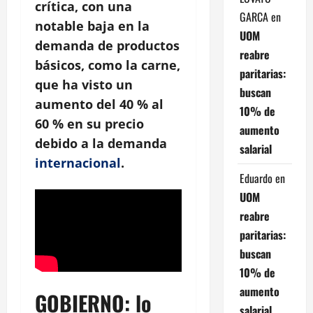
crítica, con una
GARCA
en
notable baja en la
UOM
demanda de productos
reabre
básicos, como la carne,
paritarias:
que ha visto un
buscan
aumento del
40 %
al
10% de
60 %
en su precio
aumento
debido a la demanda
salarial
internacional
.
Eduardo
en
UOM
reabre
paritarias:
buscan
10% de
aumento
GOBIERNO: lo
salarial