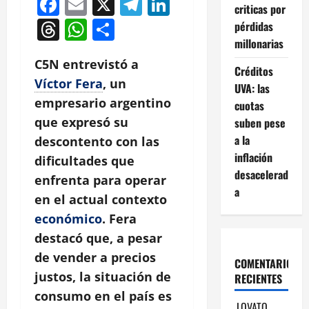
Facebook
Email
X
Telegram
LinkedIn
criticas por
Threads
WhatsApp
Compartir
pérdidas
millonarias
C5N entrevistó a
Créditos
Víctor Fera
, un
UVA: las
empresario argentino
cuotas
que expresó su
suben pese
a la
descontento con las
inflación
dificultades que
desacelerad
enfrenta para operar
a
en el actual contexto
económico
. Fera
destacó que, a pesar
de vender a precios
COMENTARIOS
justos, la situación de
RECIENTES
consumo en el país es
LOVATO