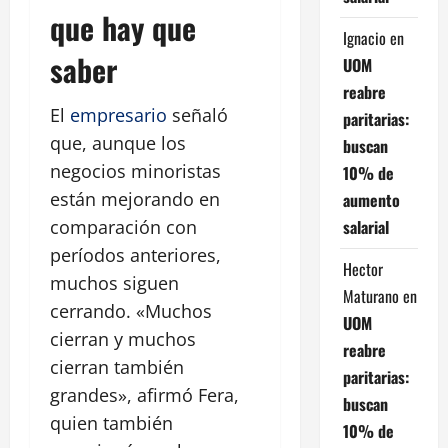
que hay que
Ignacio
en
saber
UOM
reabre
El
empresario
señaló
paritarias:
que, aunque los
buscan
negocios minoristas
10% de
están mejorando en
aumento
salarial
comparación con
períodos anteriores,
Hector
muchos siguen
Maturano
en
cerrando. «Muchos
UOM
cierran y muchos
reabre
cierran también
paritarias:
grandes», afirmó Fera,
buscan
quien también
10% de