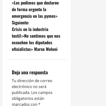
a
«Les pedimos que declaren
v
de forma urgente la
emergencia en las pymes»
e
Siguiente:
g
Crisis en la industria
textil:»No sentimos que nos
a
escuchen los diputados
c
oficialistas» Marco Meloni
i
ó
Deja una respuesta
n
Tu dirección de correo
electrónico no será
d
publicada.
Los campos
e
obligatorios están
marcados con
*