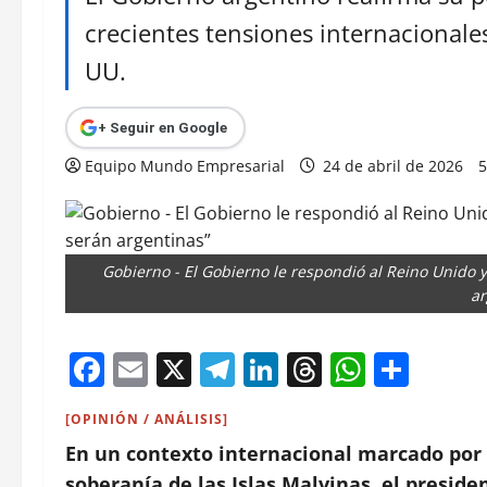
crecientes tensiones internacionale
UU.
+ Seguir en Google
Equipo Mundo Empresarial
24 de abril de 2026
5
Gobierno - El Gobierno le respondió al Reino Unido y
ar
Facebook
Email
X
Telegram
LinkedIn
Threads
Whats
Comp
[OPINIÓN / ANÁLISIS]
En un contexto internacional marcado por 
soberanía de las Islas Malvinas, el presid