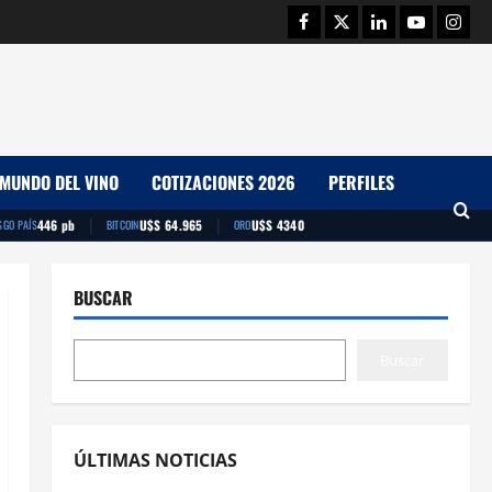
Facebook
Twitter
Linkedin
Youtube
Insta
MUNDO DEL VINO
COTIZACIONES 2026
PERFILES
|
|
446 pb
U$S 64.965
U$S 4340
SGO PAÍS
BITCOIN
ORO
BUSCAR
Buscar
ÚLTIMAS NOTICIAS