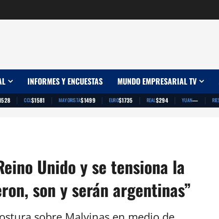
AL
INFORMES Y ENCUESTAS
MUNDO EMPRESARIAL TV
|
|
|
|
|
|
1528
$1581
$1499
$1735
$294
—
CCL
MAYORISTA
EURO
REAL
YUAN
RIE
Reino Unido y se tensiona la
eron, son y serán argentinas”
postura sobre Malvinas en medio de