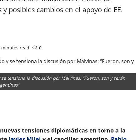
s y posibles cambios en el apoyo de EE.
 minutes read
0
 se tensiona la discusión por Malvinas: “Fueron, son y serán
gentinas”
App
artir
nuevas tensiones diplomáticas en torno a la
ente
Javier Milei
y el canciller argentino,
Pablo