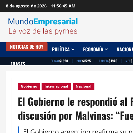
Saltar
8 de agosto de 2026
11:56:46 AM
al
contenido
NOTICIAS DE HOY
POLÍTICA
ECONOMÍA
NACION
|
|
|
$1520
$1525
$1976
$
OFICIAL
BLUE
TARJETA
MEP
FRASES
Gobierno
Internacional
Nacional
El Gobierno le respondió al 
discusión por Malvinas: “Fu
El Gobierno argentino reafirma su 