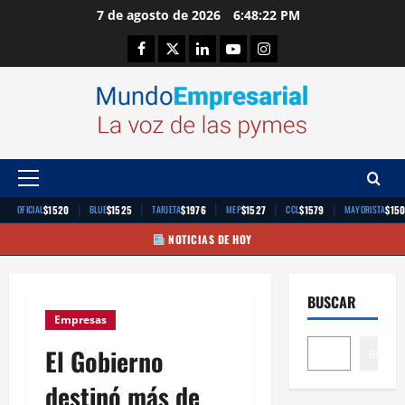
Saltar
7 de agosto de 2026
6:48:23 PM
al
Facebook
Twitter
Linkedin
Youtube
Instagram
contenido
Menú
principal
|
|
|
|
|
$1520
$1525
$1976
$1527
$1579
$15
OFICIAL
BLUE
TARJETA
MEP
CCL
MAYORISTA
NOTICIAS DE HOY
BUSCAR
Empresas
El Gobierno
Buscar
destinó más de