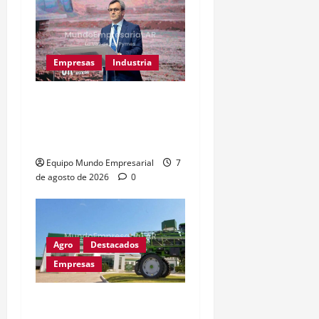
Empresas
Industria
Caputo llama «tarados» a
críticos de la industria y
la UIA responde
Equipo Mundo Empresarial
7
de agosto de 2026
0
Agro
Destacados
Empresas
Metalfor recorta 225