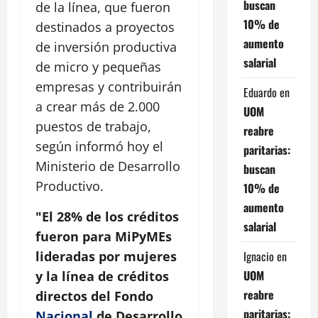
buscan
de la línea, que fueron
10% de
destinados a proyectos
aumento
de inversión productiva
salarial
de micro y pequeñas
empresas y contribuirán
Eduardo
en
a crear más de 2.000
UOM
puestos de trabajo,
reabre
según informó hoy el
paritarias:
Ministerio de Desarrollo
buscan
Productivo.
10% de
aumento
"El 28% de los créditos
salarial
fueron para MiPyMEs
Ignacio
en
lideradas por mujeres
UOM
y la línea de créditos
reabre
directos del Fondo
paritarias:
Nacional
de Desarrollo