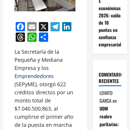
s
económicas
2026: caída
de 10
Facebook
Email
X
Telegram
LinkedIn
puntos en
Threads
WhatsApp
Compartir
confianza
empresarial
La Secretaría de la
Pequeña y Mediana
Empresa y los
COMENTARIOS
Emprendedores
RECIENTES
(SEPyME), otorgó 622
créditos directos por un
LOVATO
monto total de
GARCA
en
UOM
$7.040.500.863, al
reabre
cumplirse el primer año
paritarias:
de la puesta en marcha