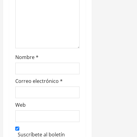
t
r
a
d
a
Nombre
*
s
Correo electrónico
*
Web
Suscríbete al boletín