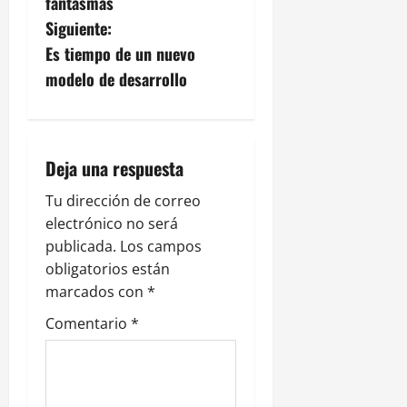
fantasmas
g
Siguiente:
Es tiempo de un nuevo
a
modelo de desarrollo
c
i
Deja una respuesta
ó
Tu dirección de correo
n
electrónico no será
publicada.
Los campos
d
obligatorios están
e
marcados con
*
Comentario
*
e
n