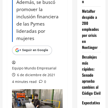
n
Además, se buscó
promover la
Metalfor
inclusión financiera
despide a
200
de las Pymes
empleados
lideradas por
por crisis
mujeres
en
Noetinger
+ Seguir en Google
Desalojos
más
Equipo Mundo Empresarial
rápidos:
Senado
6 de diciembre de 2021
aprueba
4 minutes read
0
cambios al
Código Civil
Expectativa