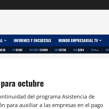
AL
INFORMES Y ENCUESTAS
MUNDO EMPRESARIAL TV
|
|
|
|
|
|
1528
$1581
$1499
$1735
$294
—
CCL
MAYORISTA
EURO
REAL
YUAN
RIE
 para octubre
ontinuidad del programa Asistencia de
ón para auxiliar a las empresas en el pago