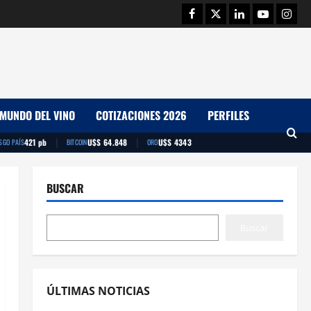
Facebook
Twitter
Linkedin
Youtube
Insta
MUNDO DEL VINO
COTIZACIONES 2026
PERFILES
|
|
421 pb
U$S 64.848
U$S 4343
SGO PAÍS
BITCOIN
ORO
BUSCAR
Buscar
ÚLTIMAS NOTICIAS