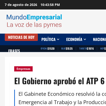
Saltar
7 de agosto de 2026
10:43:59 PM
al
contenido
NOTICIAS DE HOY
POLÍTICA
ECONOMÍA
NACION
|
|
|
$1520
$1525
$1976
$
OFICIAL
BLUE
TARJETA
MEP
FRASES
Empresas
El Gobierno aprobó el ATP 6
El Gabinete Económico resolvió la c
Emergencia al Trabajo y la Producci