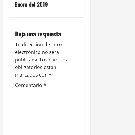
g
Enero del 2019
a
c
Deja una respuesta
i
Tu dirección de correo
electrónico no será
ó
publicada.
Los campos
n
obligatorios están
marcados con
*
d
Comentario
*
e
e
n
t