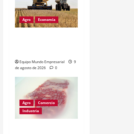
Agro
Economía
Derechos de exportación:
el freno al crecimiento
del agro
Equipo Mundo Empresarial
9
de agosto de 2026
0
Agro
Comercio
Industria
Films compostables para