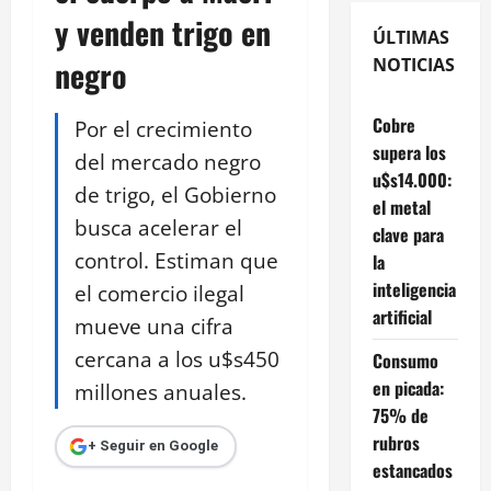
y venden trigo en
ÚLTIMAS
negro
NOTICIAS
Cobre
Por el crecimiento
supera los
del mercado negro
u$s14.000:
de trigo, el Gobierno
el metal
busca acelerar el
clave para
control. Estiman que
la
inteligencia
el comercio ilegal
artificial
mueve una cifra
cercana a los u$s450
Consumo
en picada:
millones anuales.
75% de
rubros
+ Seguir en Google
estancados