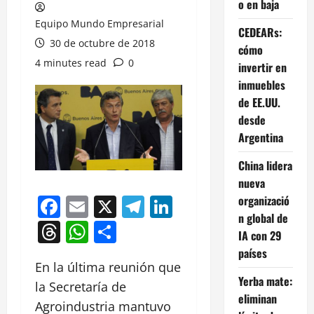
o en baja
Equipo Mundo Empresarial
CEDEARs:
30 de octubre de 2018
cómo
4 minutes read
0
invertir en
inmuebles
de EE.UU.
desde
Argentina
China lidera
nueva
Facebook
Email
X
Telegram
LinkedIn
organizació
n global de
Threads
WhatsApp
Compartir
IA con 29
países
En la última reunión que
Yerba mate:
la Secretaría de
eliminan
Agroindustria mantuvo