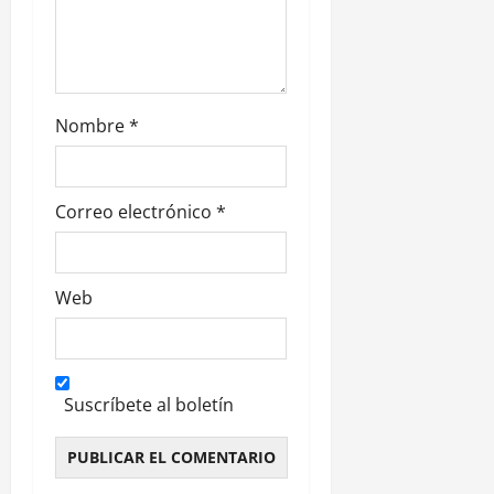
r
a
d
Nombre
*
a
s
Correo electrónico
*
Web
Suscríbete al boletín
Alternative: