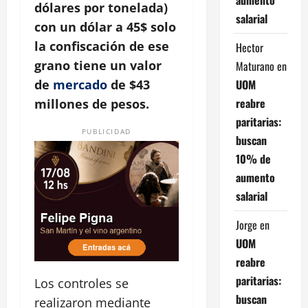
dólares por tonelada)
salarial
con un dólar a 45$ solo
la confiscación de ese
Hector
grano tiene un valor
Maturano
en
UOM
de
mercado
de $43
reabre
millones de pesos.
paritarias:
PUBLICIDAD
buscan
10% de
aumento
salarial
Jorge
en
UOM
reabre
paritarias:
Los controles se
buscan
realizaron mediante