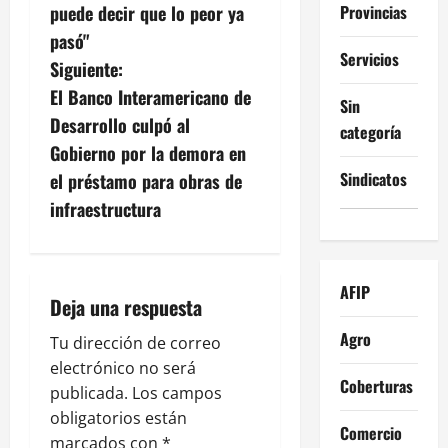
Provincias
puede decir que lo peor ya
e
pasó"
Servicios
g
Siguiente:
El Banco Interamericano de
Sin
a
Desarrollo culpó al
categoría
c
Gobierno por la demora en
Sindicatos
el préstamo para obras de
i
infraestructura
ó
n
AFIP
Deja una respuesta
d
Agro
Tu dirección de correo
e
electrónico no será
Coberturas
publicada.
Los campos
e
obligatorios están
Comercio
marcados con
*