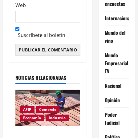
encuestas
Web
Internacional
Mundo del
Suscríbete al boletín
vino
Mundo
Alternative:
Empresarial
TV
NOTICIAS RELACIONADAS
Nacional
Opinión
AFIP
Comercio
Poder
Economía
Industria
Judicial
Cobre supera los
Política