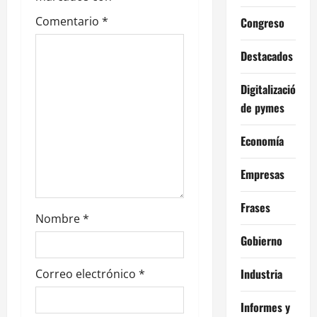
n
Comentario
*
Congreso
t
r
Destacados
a
Digitalización
de pymes
d
Economía
a
Empresas
s
Frases
Nombre
*
Gobierno
Industria
Correo electrónico
*
Informes y