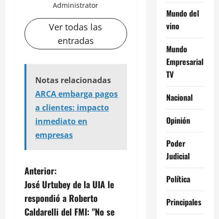
Administrator
Mundo del
vino
Ver todas las
entradas
Mundo
Empresarial
TV
Notas relacionadas
ARCA embarga pagos
Nacional
a clientes: impacto
Opinión
inmediato en
empresas
Poder
Judicial
N
Anterior:
Política
José Urtubey de la UIA le
a
respondió a Roberto
Principales
v
Caldarelli del FMI: "No se