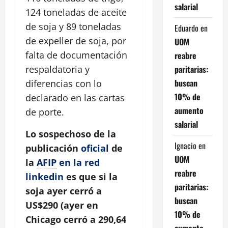
salarial
124 toneladas de aceite
de soja y 89 toneladas
Eduardo
en
de expeller de soja, por
UOM
falta de documentación
reabre
paritarias:
respaldatoria y
buscan
diferencias con lo
10% de
declarado en las cartas
aumento
de porte.
salarial
Lo sospechoso de la
Ignacio
en
publicación
oficial
de
UOM
la
AFIP
en la red
reabre
linkedin
es que si la
paritarias:
soja ayer cerró a
buscan
US$290 (ayer en
10% de
Chicago cerró a 290,64
aumento