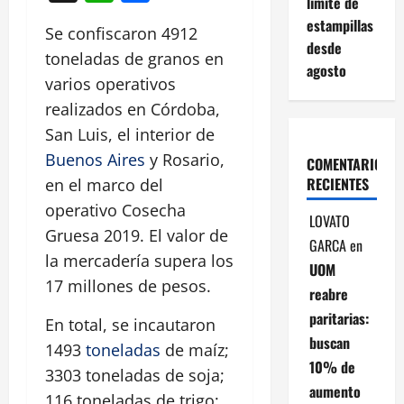
límite de
estampillas
Se confiscaron 4912
desde
toneladas de granos en
agosto
varios operativos
realizados en Córdoba,
San Luis, el interior de
Buenos Aires
y Rosario,
COMENTARIOS
RECIENTES
en el marco del
operativo Cosecha
LOVATO
Gruesa 2019. El valor de
GARCA
en
la mercadería supera los
UOM
17 millones de pesos.
reabre
paritarias:
En total, se incautaron
buscan
1493
toneladas
de maíz;
10% de
3303 toneladas de soja;
aumento
116 toneladas de trigo;