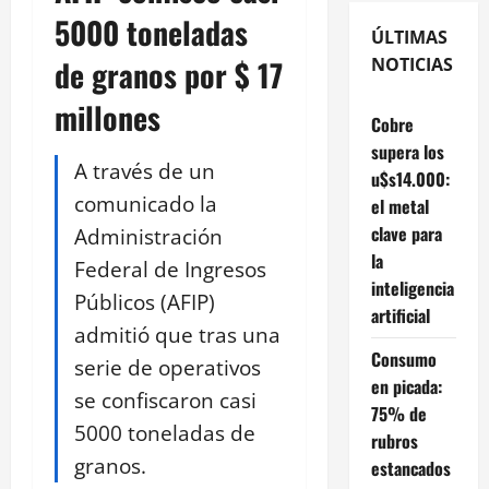
5000 toneladas
ÚLTIMAS
de granos por $ 17
NOTICIAS
millones
Cobre
supera los
A través de un
u$s14.000:
comunicado la
el metal
clave para
Administración
la
Federal de Ingresos
inteligencia
Públicos (AFIP)
artificial
admitió que tras una
Consumo
serie de operativos
en picada:
se confiscaron casi
75% de
5000 toneladas de
rubros
granos.
estancados