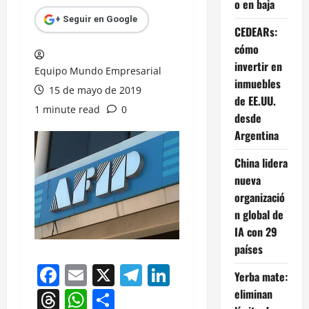
o en baja
+ Seguir en Google
CEDEARs:
cómo
invertir en
Equipo Mundo Empresarial
inmuebles
15 de mayo de 2019
de EE.UU.
1 minute read
0
desde
Argentina
China lidera
nueva
organizació
n global de
IA con 29
países
Facebook
Email
X
Telegram
LinkedIn
Yerba mate:
Threads
WhatsApp
Compartir
eliminan