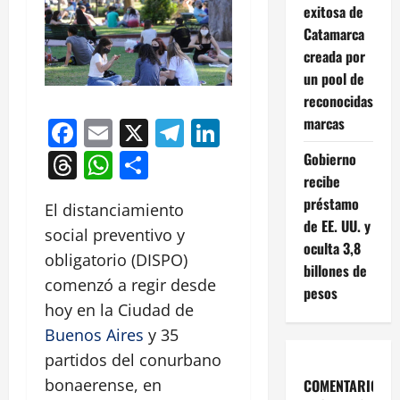
exitosa de
Catamarca
creada por
un pool de
reconocidas
marcas
Facebook
Email
X
Telegram
LinkedIn
Threads
WhatsApp
Compartir
Gobierno
recibe
préstamo
El distanciamiento
de EE. UU. y
social preventivo y
oculta 3,8
obligatorio (DISPO)
billones de
comenzó a regir desde
pesos
hoy en la Ciudad de
Buenos Aires
y 35
partidos del conurbano
bonaerense, en
COMENTARIOS