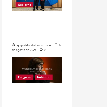
Gobierno
Gobierno recibe
préstamo de EE. UU. y
oculta 3,8 billones de
pesos
Equipo Mundo Empresarial
6
de agosto de 2026
0
Congreso
Gobierno
Gobierno retira
extranjerización de
tierras por falta de apoyo