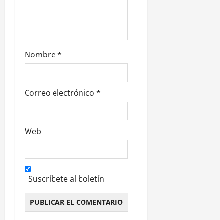
a
d
a
Nombre
*
s
Correo electrónico
*
Web
Suscríbete al boletín
Alternative: