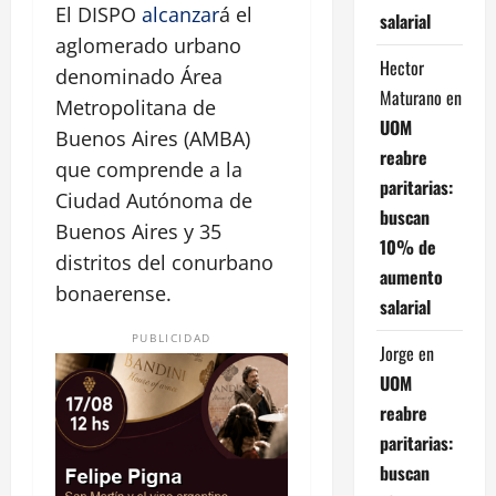
El DISPO
alcanzar
á el
salarial
aglomerado urbano
Hector
denominado Área
Maturano
en
Metropolitana de
UOM
Buenos Aires (AMBA)
reabre
que comprende a la
paritarias:
Ciudad Autónoma de
buscan
Buenos Aires y 35
10% de
distritos del conurbano
aumento
bonaerense.
salarial
PUBLICIDAD
Jorge
en
UOM
reabre
paritarias:
buscan