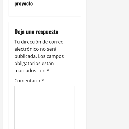
a
proyecto
c
i
Deja una respuesta
ó
Tu dirección de correo
n
electrónico no será
publicada.
Los campos
d
obligatorios están
e
marcados con
*
Comentario
*
e
n
t
r