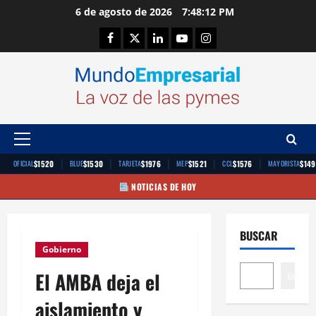
Saltar
6 de agosto de 2026
7:48:13 PM
al
Facebook
Twitter
Linkedin
Youtube
Instagram
contenido
Menú
principal
|
|
|
|
|
$1520
$1530
$1976
$1521
$1576
$149
OFICIAL
BLUE
TARJETA
MEP
CCL
MAYORISTA
NOTICIAS DE HOY
BUSCAR
Gobierno
El AMBA deja el
Buscar
aislamiento y