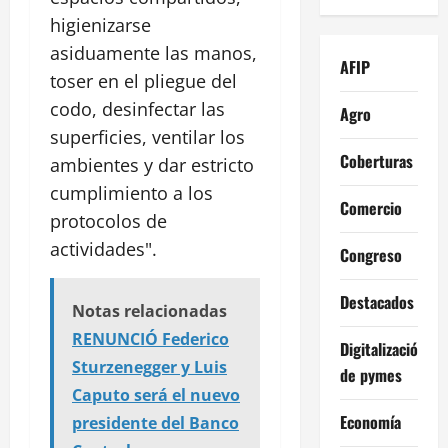
higienizarse
asiduamente las manos,
AFIP
toser en el pliegue del
codo, desinfectar las
Agro
superficies, ventilar los
Coberturas
ambientes y dar estricto
cumplimiento a los
Comercio
protocolos de
actividades".
Congreso
Destacados
Notas relacionadas
RENUNCIÓ Federico
Digitalización
Sturzenegger y Luis
de pymes
Caputo será el nuevo
Economía
presidente del Banco