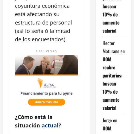
coyuntura económica
buscan
está afectando su
10% de
estructura de personal
aumento
salarial
(así lo señaló la mitad
de los encuestados).
Hector
Maturano
en
PUBLICIDAD
UOM
reabre
paritarias:
buscan
10% de
aumento
salarial
¿Cómo está la
Jorge
en
situación
actual
?
UOM