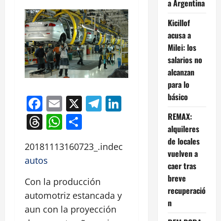
a Argentina
Kicillof
acusa a
Milei: los
salarios no
alcanzan
para lo
básico
Facebook
Email
X
Telegram
LinkedIn
REMAX:
Threads
WhatsApp
Compartir
alquileres
de locales
20181113160723_.indec
vuelven a
autos
caer tras
breve
Con la producción
recuperació
automotriz estancada y
n
aun con la proyección