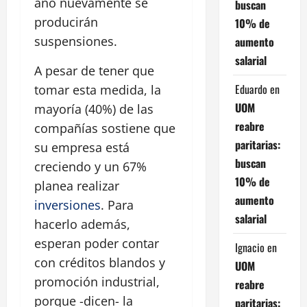
año nuevamente se
buscan
producirán
10% de
suspensiones.
aumento
salarial
A pesar de tener que
Eduardo
en
tomar esta medida, la
UOM
mayoría (40%) de las
reabre
compañías sostiene que
paritarias:
su empresa está
buscan
creciendo y un 67%
10% de
planea realizar
aumento
inversiones
. Para
salarial
hacerlo además,
esperan poder contar
Ignacio
en
con créditos blandos y
UOM
promoción industrial,
reabre
porque -dicen- la
paritarias: