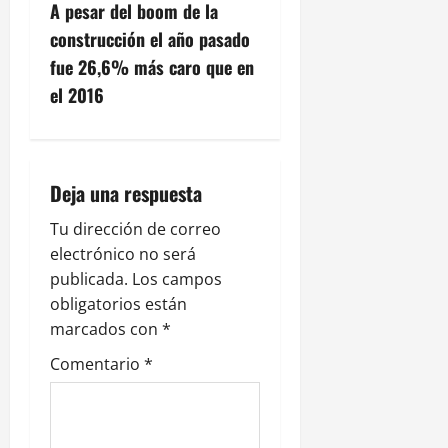
g
A pesar del boom de la
construcción el año pasado
a
fue 26,6% más caro que en
c
el 2016
i
ó
Deja una respuesta
n
Tu dirección de correo
electrónico no será
d
publicada.
Los campos
e
obligatorios están
marcados con
*
e
Comentario
*
n
t