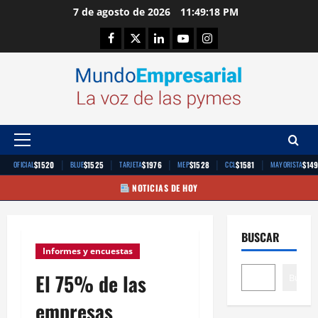
Saltar
7 de agosto de 2026
11:49:19 PM
al
Facebook
Twitter
Linkedin
Youtube
Instagram
contenido
Menú
principal
|
|
|
|
|
$1520
$1525
$1976
$1528
$1581
$14
OFICIAL
BLUE
TARJETA
MEP
CCL
MAYORISTA
NOTICIAS DE HOY
BUSCAR
Informes y encuestas
El 75% de las
Buscar
empresas