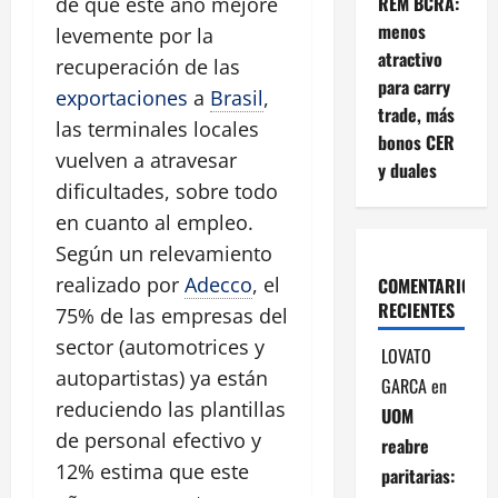
REM BCRA:
de que este año mejore
menos
levemente por la
atractivo
recuperación de las
para carry
exportaciones
a
Brasil
,
trade, más
las terminales locales
bonos CER
vuelven a atravesar
y duales
dificultades, sobre todo
en cuanto al empleo.
Según un relevamiento
realizado por
Adecco
, el
COMENTARIOS
RECIENTES
75% de las empresas del
sector (automotrices y
LOVATO
autopartistas) ya están
GARCA
en
reduciendo las plantillas
UOM
de personal efectivo y
reabre
12% estima que este
paritarias: