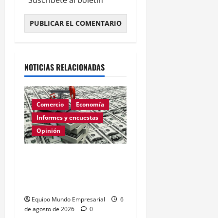
Suscríbete al boletín
Alternative:
NOTICIAS RELACIONADAS
Comercio
Economía
Informes y encuestas
Opinión
Relevamiento de
Expectativas de Mercado
– julio 2026
Equipo Mundo Empresarial
6
de agosto de 2026
0