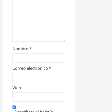
r
a
d
a
s
Nombre
*
Correo electrónico
*
Web