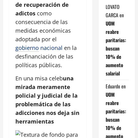
de recuperación de
LOVATO
adictos
como
GARCA
en
consecuencia de las
UOM
medidas económicas
reabre
adoptada por el
paritarias:
gobierno
nacional
en la
buscan
desfinanciación de las
10% de
aumento
políticas públicas.
salarial
En una misa celeb
una
Eduardo
en
mirada meramente
UOM
policial y judicial de la
reabre
problemática de las
paritarias:
adicciones nos deja sin
buscan
herramientas
10% de
aumento