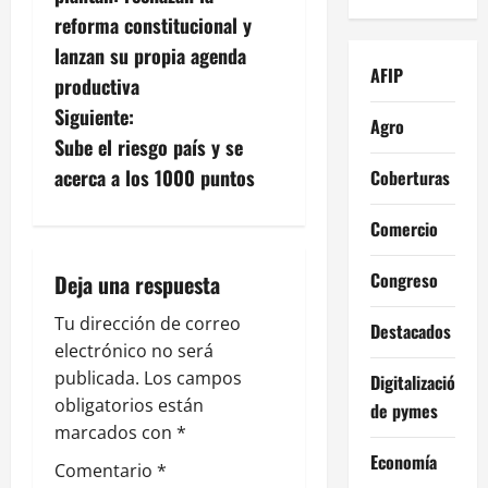
v
reforma constitucional y
lanzan su propia agenda
e
AFIP
productiva
g
Siguiente:
Agro
Sube el riesgo país y se
a
acerca a los 1000 puntos
Coberturas
c
Comercio
i
Congreso
Deja una respuesta
ó
Tu dirección de correo
Destacados
n
electrónico no será
publicada.
Los campos
Digitalización
d
obligatorios están
de pymes
e
marcados con
*
Economía
Comentario
*