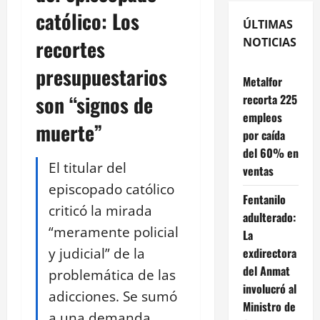
católico: Los
ÚLTIMAS
recortes
NOTICIAS
presupuestarios
Metalfor
son “signos de
recorta 225
empleos
muerte”
por caída
del 60% en
El titular del
ventas
episcopado católico
Fentanilo
criticó la mirada
adulterado:
“meramente policial
La
y judicial” de la
exdirectora
del Anmat
problemática de las
involucró al
adicciones. Se sumó
Ministro de
a una demanda