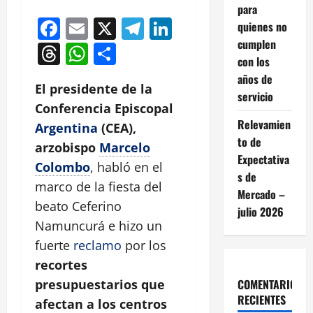
para
Facebook
Email
X
Telegram
LinkedIn
quienes no
cumplen
Threads
WhatsApp
Compartir
con los
años de
El presidente de la
servicio
Conferencia Episcopal
Relevamien
Argentina
(CEA),
to de
arzobispo
Marcelo
Expectativa
Colombo
, habló en el
s de
marco de la fiesta del
Mercado –
beato Ceferino
julio 2026
Namuncurá e hizo un
fuerte
reclamo
por los
recortes
COMENTARIOS
presupuestarios que
RECIENTES
afectan a los centros