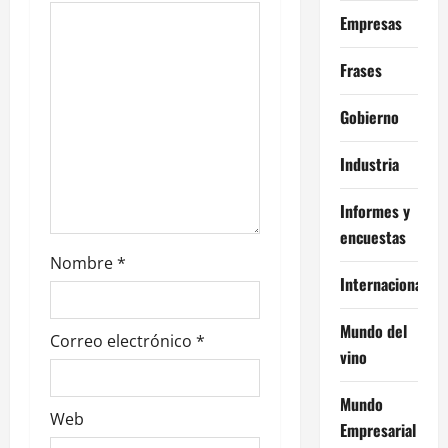
e
Empresas
n
Frases
t
r
Gobierno
a
Industria
d
Informes y
encuestas
a
Nombre
*
Internacional
s
Mundo del
Correo electrónico
*
vino
Mundo
Web
Empresarial