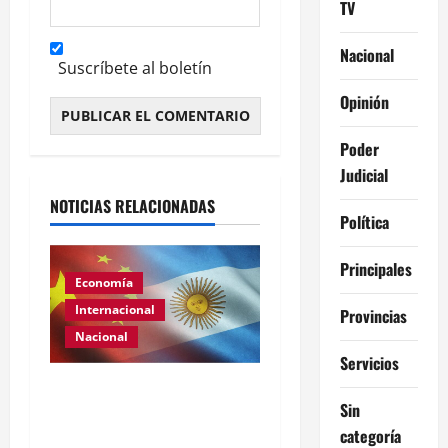
TV
Nacional
Suscríbete al boletín
Opinión
Alternative:
Poder
Judicial
NOTICIAS RELACIONADAS
Política
Principales
Economía
Internacional
Provincias
Nacional
Servicios
Renovación del acuerdo
Sin
de swap entre Argentina y
categoría