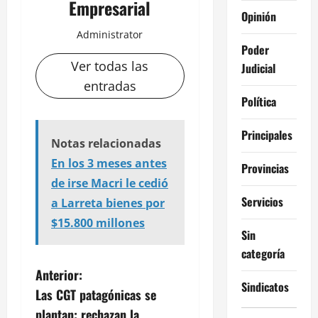
Empresarial
Opinión
Administrator
Poder
Ver todas las
Judicial
entradas
Política
Principales
Notas relacionadas
En los 3 meses antes
Provincias
de irse Macri le cedió
Servicios
a Larreta bienes por
$15.800 millones
Sin
categoría
N
Anterior:
Sindicatos
Las CGT patagónicas se
a
plantan: rechazan la