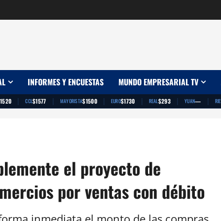
AL
INFORMES Y ENCUESTAS
MUNDO EMPRESARIAL TV
|
|
|
|
|
|
1520
$1577
$1500
$1730
$293
—
CCL
MAYORISTA
EURO
REAL
YUAN
RI
blemente el proyecto de
mercios por ventas con débito
 forma inmediata el monto de las compras