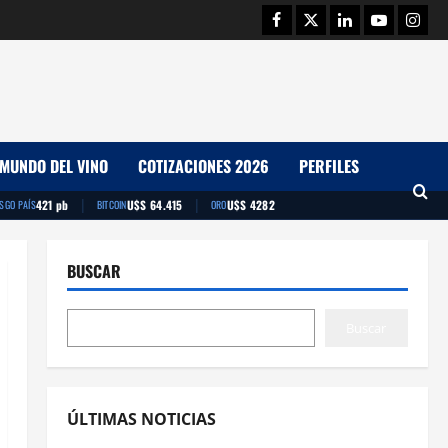
Facebook
Twitter
Linkedin
Youtube
Insta
MUNDO DEL VINO
COTIZACIONES 2026
PERFILES
|
|
421 pb
U$S 64.415
U$S 4282
ESGO PAÍS
BITCOIN
ORO
BUSCAR
Buscar
ÚLTIMAS NOTICIAS