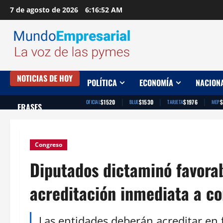
Saltar
7 de agosto de 2026
6:16:53 AM
al
contenido
NOTICIAS DE HOY
POLÍTICA
ECONOMÍA
NACION
|
|
|
$1520
$1530
$1976
$
OFICIAL
BLUE
TARJETA
MEP
FRASES
Congreso
Diputados dictaminó favora
acreditación inmediata a co
Las entidades deberán acreditar en