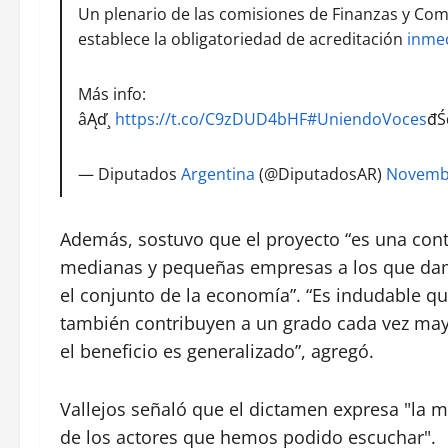
Un plenario de las comisiones de Finanzas y Com
establece la obligatoriedad de acreditación
inme
Más info:
âĄď¸
https://t.co/C9zDUD4bHF
#UniendoVoces
đŚ
— Diputados
Argentina
(@DiputadosAR)
Novembe
Además, sostuvo que el proyecto “es una cont
medianas y pequeñas empresas a los que dam
el conjunto de la economía”. “Es indudable que
también contribuyen a un grado cada vez may
el beneficio es generalizado”, agregó.
Vallejos señaló que el dictamen expresa "la m
de los actores que hemos podido escuchar".