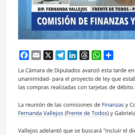
Facebook
Email
X
Telegram
LinkedIn
Threads
Whats
Comp
La Cámara de Diputados avanzó esta tarde en 
unanimidad- para el proyecto de ley que estab
las compras realizadas con tarjetas de débito.
La reunión de las comisiones de
Finanzas
y Co
Fernanda Vallejos
(
Frente de Todos
) y Gabriel
Vallejos adelantó que se buscará "incluir el d