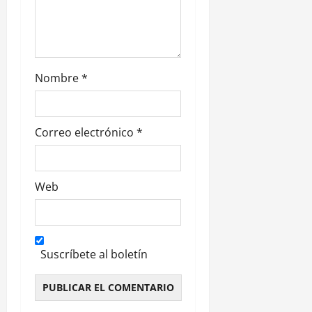
r
a
d
Nombre
*
a
s
Correo electrónico
*
Web
Suscríbete al boletín
Alternative: