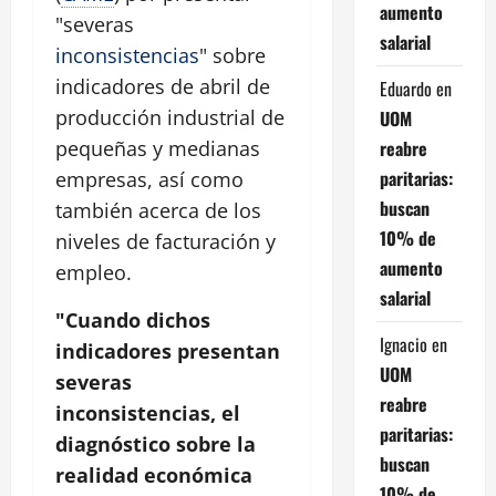
aumento
"severas
salarial
inconsistencias
" sobre
indicadores de abril de
Eduardo
en
producción industrial de
UOM
reabre
pequeñas y medianas
paritarias:
empresas, así como
buscan
también acerca de los
10% de
niveles de facturación y
aumento
empleo.
salarial
"Cuando dichos
Ignacio
en
indicadores presentan
UOM
severas
reabre
inconsistencias, el
paritarias:
diagnóstico sobre la
buscan
realidad económica
10% de