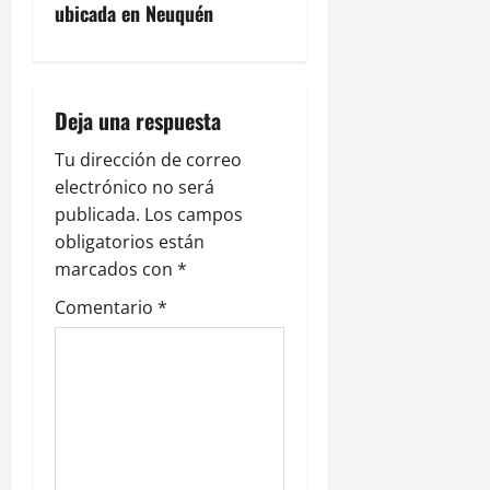
ubicada en Neuquén
a
c
i
Deja una respuesta
ó
Tu dirección de correo
electrónico no será
n
publicada.
Los campos
obligatorios están
d
marcados con
*
e
Comentario
*
e
n
t