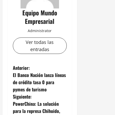
Equipo Mundo
Empresarial
Administrator
Ver todas las
entradas
N
Anterior:
El Banco Nación lanza líneas
a
de crédito tasa 0 para
v
pymes de turismo
Siguiente:
e
PowerChina: La solución
g
para la represa Chihuido,