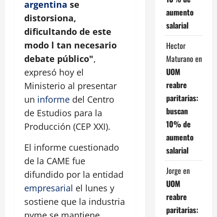
argentina
se
aumento
distorsiona,
salarial
dificultando de este
modo l tan necesario
Hector
Maturano
en
debate público"
,
UOM
expresó hoy el
reabre
Ministerio al presentar
paritarias:
un
informe
del Centro
buscan
de Estudios para la
10% de
Producción (CEP XXI).
aumento
El informe cuestionado
salarial
de la CAME fue
Jorge
en
difundido por la entidad
UOM
empresarial
el lunes y
reabre
sostiene que la industria
paritarias:
pyme se mantiene