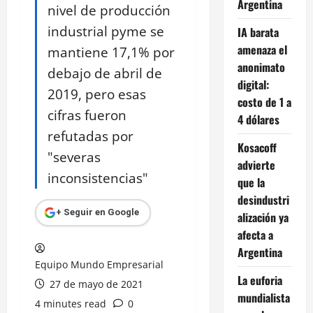
Argentina
nivel de producción
industrial pyme se
IA barata
amenaza el
mantiene 17,1% por
anonimato
debajo de abril de
digital:
2019, pero esas
costo de 1 a
cifras fueron
4 dólares
refutadas por
Kosacoff
"severas
advierte
inconsistencias"
que la
desindustri
+ Seguir en Google
alización ya
afecta a
Argentina
Equipo Mundo Empresarial
La euforia
27 de mayo de 2021
mundialista
4 minutes read
0