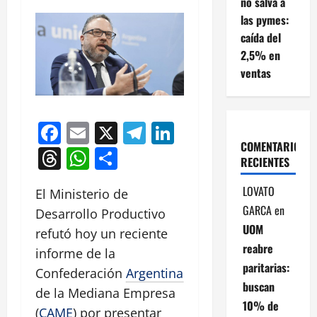
no salva a
las pymes:
caída del
2,5% en
ventas
Facebook
Email
X
Telegram
LinkedIn
COMENTARIOS
Threads
WhatsApp
Compartir
RECIENTES
LOVATO
El Ministerio de
GARCA
en
Desarrollo Productivo
UOM
refutó hoy un reciente
reabre
informe de la
paritarias:
Confederación
Argentina
buscan
de la Mediana Empresa
10% de
(
CAME
) por presentar