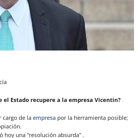
App
artir
cía
 el Estado recupere a la empresa Vicentin?
r cargo de la
empresa
por la herramienta posible;
opiación.
tó hoy una “resolución absurda” .