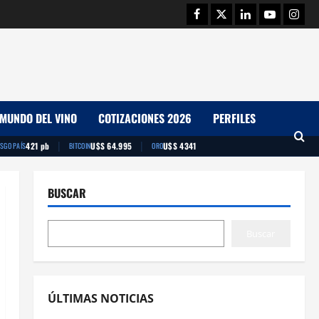
Facebook
Twitter
Linkedin
Youtube
Insta
MUNDO DEL VINO
COTIZACIONES 2026
PERFILES
|
|
421 pb
U$S 64.995
U$S 4341
ESGO PAÍS
BITCOIN
ORO
BUSCAR
Buscar
ÚLTIMAS NOTICIAS