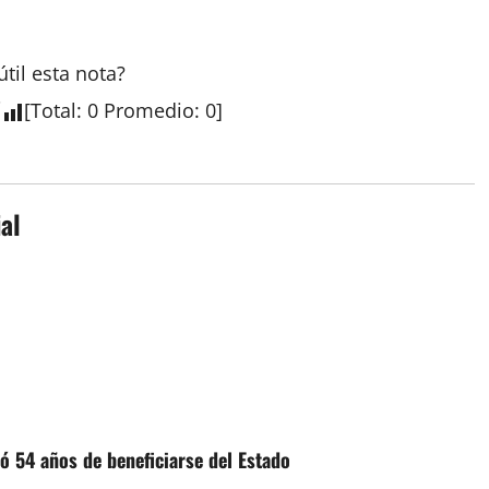
útil esta
nota
?
[
Total
:
0
Promedio
:
0
]
al
ó 54 años de beneficiarse del Estado