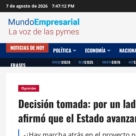
Saltar
7 de agosto de 2026
7:47:13 PM
al
contenido
NOTICIAS DE HOY
POLÍTICA
ECONOMÍA
NACION
|
|
|
$1520
$1525
$1976
$
OFICIAL
BLUE
TARJETA
MEP
FRASES
Opinión
Decisión tomada: por un lad
afirmó que el Estado avanza
-¿Hay marcha atrás en el proyecto p