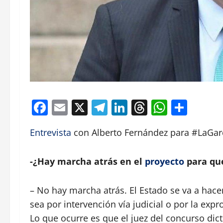
Facebook
Email
X
Telegram
LinkedIn
Threads
Whats
Comp
Entrevista
con Alberto Fernández para #LaGar
-¿Hay marcha atrás en el
proyecto
para que
– No hay marcha atrás. El Estado se va a hace
sea por intervención vía judicial o por la expr
Lo que ocurre es que el juez del concurso dic