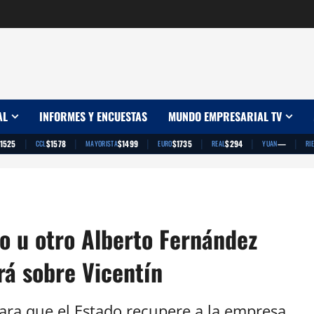
AL
INFORMES Y ENCUESTAS
MUNDO EMPRESARIAL TV
|
|
|
|
|
|
1525
$1578
$1499
$1735
$294
—
CCL
MAYORISTA
EURO
REAL
YUAN
RI
o u otro Alberto Fernández
rá sobre Vicentín
ara que el Estado recupere a la empresa