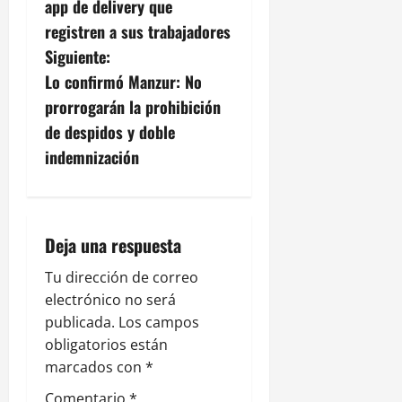
v
app de delivery que
registren a sus trabajadores
e
Siguiente:
g
Lo confirmó Manzur: No
prorrogarán la prohibición
a
de despidos y doble
c
indemnización
i
ó
Deja una respuesta
n
Tu dirección de correo
electrónico no será
d
publicada.
Los campos
e
obligatorios están
marcados con
*
e
Comentario
*