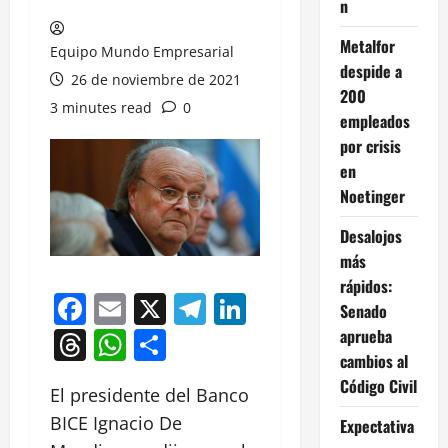
n
Metalfor
Equipo Mundo Empresarial
despide a
26 de noviembre de 2021
200
3 minutes read
0
empleados
por crisis
en
Noetinger
Desalojos
más
rápidos:
Facebook
Email
X
Telegram
LinkedIn
Senado
Threads
WhatsApp
Compartir
aprueba
cambios al
Código Civil
El presidente del Banco
BICE Ignacio De
Expectativa