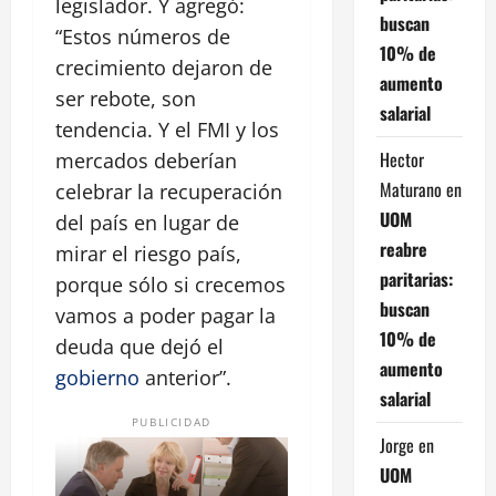
legislador. Y agregó:
buscan
“Estos números de
10% de
crecimiento dejaron de
aumento
ser rebote, son
salarial
tendencia. Y el FMI y los
Hector
mercados deberían
Maturano
en
celebrar la recuperación
UOM
del país en lugar de
reabre
mirar el riesgo país,
paritarias:
porque sólo si crecemos
buscan
vamos a poder pagar la
10% de
deuda que dejó el
aumento
gobierno
anterior”.
salarial
PUBLICIDAD
Jorge
en
UOM