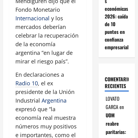
s
Mendiguren dijo que el
económicas
Fondo Monetario
2026: caída
Internacional
y los
de 10
mercados deberían
puntos en
celebrar la recuperación
confianza
de la economía
empresarial
argentina “en lugar de
mirar el riesgo país”.
En declaraciones a
COMENTARIOS
Radio 10
, el ex
RECIENTES
presidente de la Unión
LOVATO
Industrial
Argentina
GARCA
en
expresó que “la
UOM
economía real muestra
reabre
números muy positivos
paritarias:
e importantes, como el