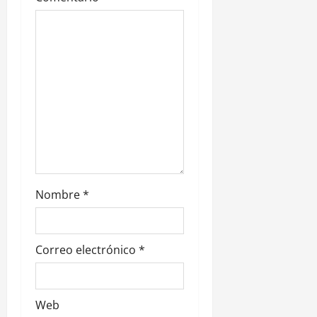
n
t
r
a
d
a
s
Nombre
*
Correo electrónico
*
Web