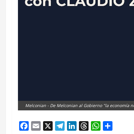
Melconian - De Melconian al Gobierno "la economía n
Facebook
Email
X
Telegram
LinkedIn
Threads
Whats
Comp