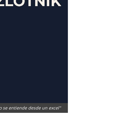
o se entiende desde un excel"
App
artir