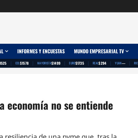
AL
INFORMES Y ENCUESTAS
MUNDO EMPRESARIAL TV
|
|
|
|
|
|
1525
$1578
$1499
$1735
$294
—
CCL
MAYORISTA
EURO
REAL
YUAN
RI
la economía no se entiende
la resiliencia de una pyme que, tras la