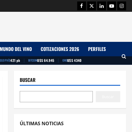
Facebook
Twitter
Linkedin
Youtube
Insta
MUNDO DEL VINO
COTIZACIONES 2026
PERFILES
|
|
421 pb
U$S 64.945
U$S 4340
ESGO PAÍS
BITCOIN
ORO
BUSCAR
Buscar
ÚLTIMAS NOTICIAS