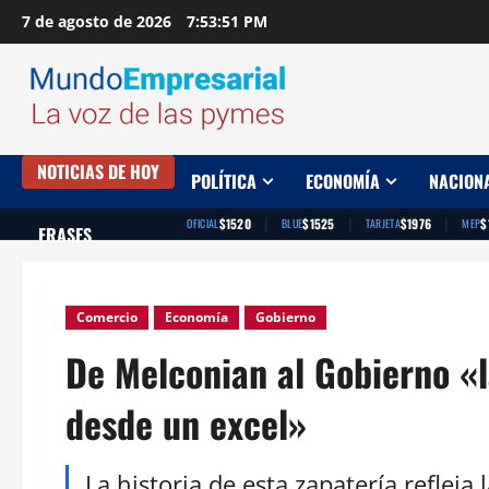
Saltar
7 de agosto de 2026
7:53:52 PM
al
contenido
NOTICIAS DE HOY
POLÍTICA
ECONOMÍA
NACION
|
|
|
$1520
$1525
$1976
$
OFICIAL
BLUE
TARJETA
MEP
FRASES
Comercio
Economía
Gobierno
De Melconian al Gobierno «
desde un excel»
La historia de esta zapatería refleja 