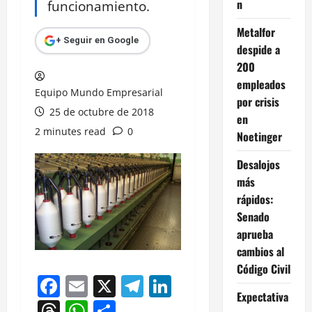
n
funcionamiento.
Metalfor
+ Seguir en Google
despide a
200
empleados
Equipo Mundo Empresarial
por crisis
25 de octubre de 2018
en
2 minutes read
0
Noetinger
Desalojos
más
rápidos:
Senado
aprueba
cambios al
Código Civil
Facebook
Email
X
Telegram
LinkedIn
Expectativa
Threads
WhatsApp
Compartir