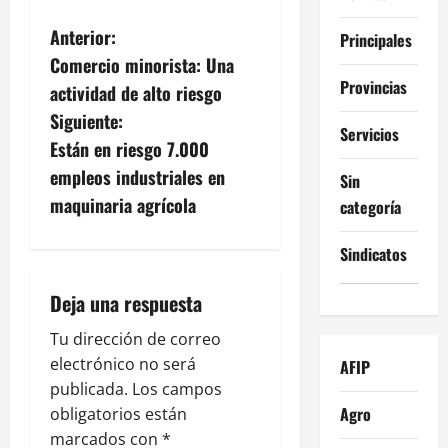
N
Anterior:
Principales
Comercio minorista: Una
a
Provincias
actividad de alto riesgo
v
Siguiente:
Servicios
Están en riesgo 7.000
e
empleos industriales en
Sin
g
maquinaria agrícola
categoría
a
Sindicatos
c
Deja una respuesta
i
Tu dirección de correo
electrónico no será
AFIP
ó
publicada.
Los campos
n
Agro
obligatorios están
marcados con
*