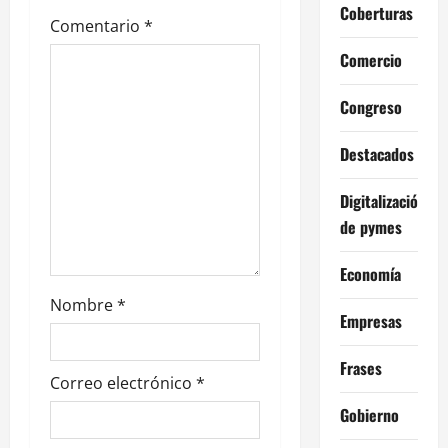
d
Coberturas
Comentario
*
e
Comercio
e
Congreso
n
Destacados
t
Digitalización
r
de pymes
a
Economía
d
Nombre
*
Empresas
a
Frases
s
Correo electrónico
*
Gobierno