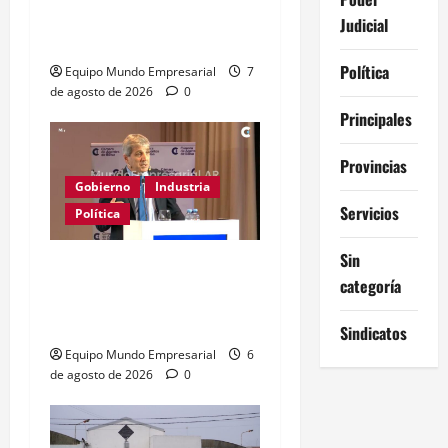
críticos de la industria y
Judicial
la UIA responde
Política
Equipo Mundo Empresarial
7
de agosto de 2026
0
Principales
Provincias
Gobierno
Industria
Servicios
Política
Sin
Caputo califica de
categoría
«tarados» a defensores
de la industria
Sindicatos
Equipo Mundo Empresarial
6
de agosto de 2026
0