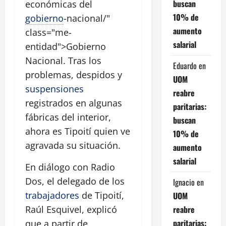
buscan
económicas del
10% de
gobierno
-nacional/"
aumento
class="me-
salarial
entidad">Gobierno
Nacional. Tras los
Eduardo
en
problemas, despidos y
UOM
suspensiones
reabre
registrados en algunas
paritarias:
fábricas del interior,
buscan
ahora es Tipoití quien ve
10% de
agravada su situación.
aumento
salarial
En diálogo con Radio
Dos, el delegado de los
Ignacio
en
trabajadores
de Tipoití,
UOM
reabre
Raúl Esquivel, explicó
paritarias:
que a partir de