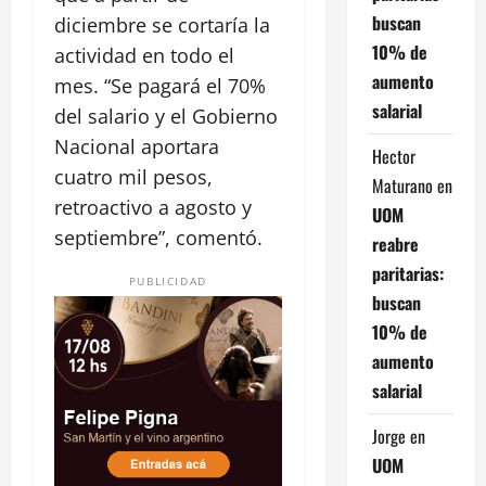
buscan
diciembre se cortaría la
10% de
actividad en todo el
aumento
mes. “Se pagará el 70%
salarial
del salario y el Gobierno
Nacional aportara
Hector
cuatro mil pesos,
Maturano
en
retroactivo a agosto y
UOM
septiembre”, comentó.
reabre
paritarias:
PUBLICIDAD
buscan
10% de
aumento
salarial
Jorge
en
UOM