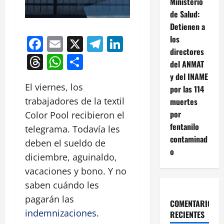
Ministerio
de Salud:
Detienen a
los
Facebook
Email
X
Telegram
LinkedIn
directores
Threads
WhatsApp
Compartir
del ANMAT
y del INAME
El viernes, los
por las 114
trabajadores de la textil
muertes
por
Color Pool recibieron el
fentanilo
telegrama. Todavía les
contaminad
deben el sueldo de
o
diciembre, aguinaldo,
vacaciones y bono. Y no
saben cuándo les
pagarán las
COMENTARIOS
indemnizaciones
.
RECIENTES