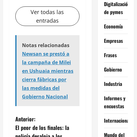
Digitalización
de pymes
Ver todas las
entradas
Economía
Empresas
Notas relacionadas
Newsan se prestó a
Frases
la campaña de Milei
Gobierno
en Ushuaia mientras
cierra fábricas por
Industria
las medidas del
Gobierno Nacional
Informes y
encuestas
N
Anterior:
Internacional
El peor de los finales: la
a
Mundo del
policía desaloja a los