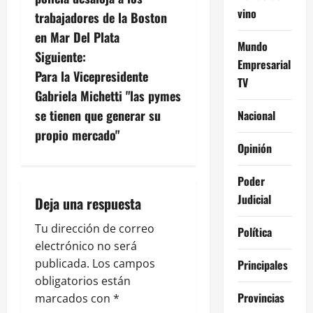
vino
v
trabajadores de la Boston
en Mar Del Plata
e
Mundo
Siguiente:
Empresarial
g
Para la Vicepresidente
TV
Gabriela Michetti "las pymes
a
se tienen que generar su
Nacional
c
propio mercado"
Opinión
i
Poder
ó
Judicial
Deja una respuesta
n
Tu dirección de correo
Política
electrónico no será
d
publicada.
Los campos
Principales
e
obligatorios están
Provincias
marcados con
*