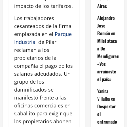
Aires
impacto de los tarifazos.
Alejandro
Los trabajadores
Jose
cesanteados de la firma
Román
en
emplazada en el
Parque
Milei ataca
Industrial
de Pilar
a De
reclaman a los
Mendiguren:
propietarios de la
«Vos
compañía el pago de los
arruinaste
salarios adeudados. Un
el país»
grupo de los
damnificados se
Yanina
manifestó frente a las
Villalba
en
oficinas comerciales en
Despertar
Caballito para exigir que
el
los propietarios abonen
entramado