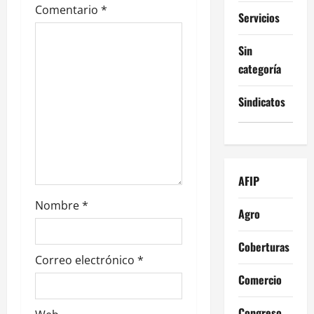
e
Comentario
*
Servicios
n
Sin
t
categoría
r
Sindicatos
a
d
a
AFIP
s
Nombre
*
Agro
Coberturas
Correo electrónico
*
Comercio
Congreso