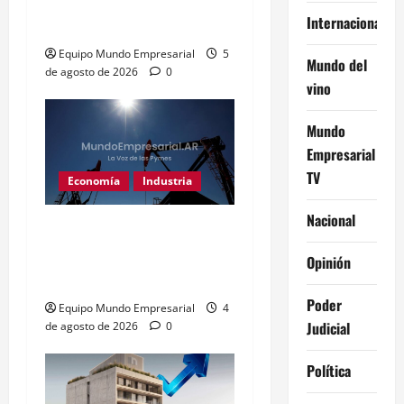
a educación técnica y
Internacional
formación laboral
Equipo Mundo Empresarial
5
Mundo del
de agosto de 2026
0
vino
Mundo
Empresarial
TV
Economía
Industria
Nacional
Vaca Muerta impulsa
fusiones récord: US$5700
Opinión
millones en 6 meses
Poder
Equipo Mundo Empresarial
4
Judicial
de agosto de 2026
0
Política