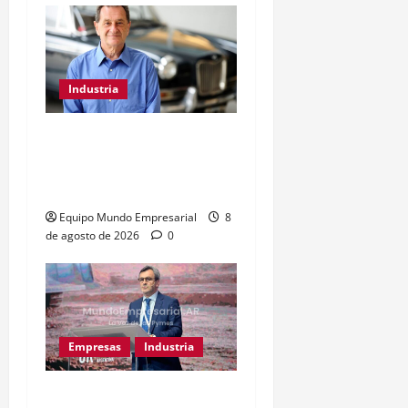
Industria
Kosacoff advierte que la
desindustrialización ya
afecta a Argentina
Equipo Mundo Empresarial
8
de agosto de 2026
0
Empresas
Industria
Caputo llama «tarados» a