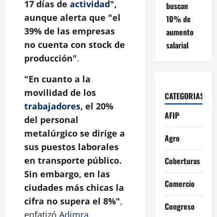
17 días de
actividad
",
buscan
aunque alerta que "el
10% de
39% de las empresas
aumento
no cuenta con stock de
salarial
producción"
.
"En cuanto a la
movilidad de los
CATEGORIAS
trabajadores
, el 20%
AFIP
del personal
metalúrgico se dirige a
Agro
sus puestos laborales
en transporte público.
Coberturas
Sin embargo, en las
Comercio
ciudades más chicas la
cifra no supera el 8%"
,
Congreso
enfatizó
Adimra
.