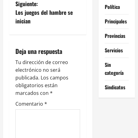
e
Siguiente:
Política
g
Los juegos del hambre se
inician
Principales
a
Provincias
c
i
Servicios
Deja una respuesta
ó
Tu dirección de correo
Sin
electrónico no será
categoría
n
publicada.
Los campos
obligatorios están
Sindicatos
d
marcados con
*
e
Comentario
*
e
n