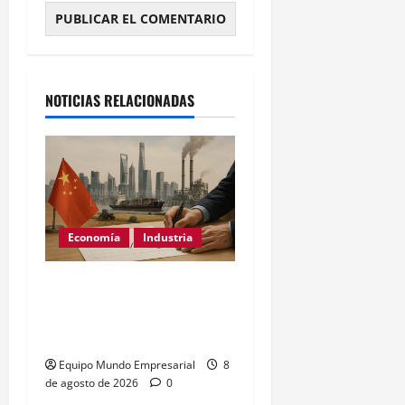
Alternative:
NOTICIAS RELACIONADAS
Economía
Industria
China: el PMI
manufacturero cae a 50,9
y revela desaceleración
Equipo Mundo Empresarial
8
de agosto de 2026
0