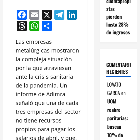
cuentapropi
stas
Facebook
Email
X
Telegram
LinkedIn
pierden
Threads
WhatsApp
Compartir
hasta 28%
de ingresos
Las empresas
metalúrgicas mostraron
la compleja situación
COMENTARIOS
por la que atraviesan
RECIENTES
ante la crisis sanitaria
LOVATO
de la pandemia. Un
GARCA
en
informe de Adimra
UOM
señaló que una de cada
reabre
tres empresas del sector
paritarias:
no tiene recursos
buscan
propios para pagar los
10% de
salarios de abril, y que,