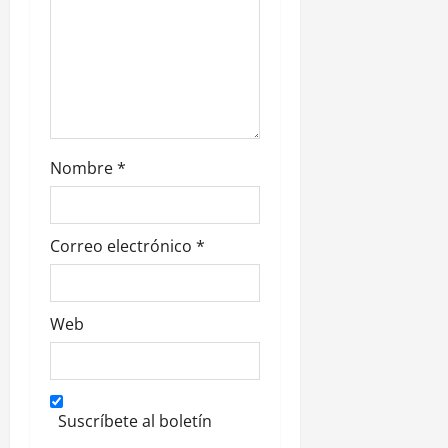
t
r
a
d
Nombre
*
a
s
Correo electrónico
*
Web
Suscríbete al boletín