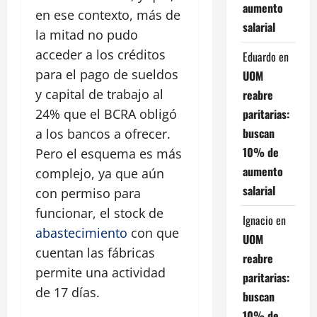
aumento
en ese contexto, más de
salarial
la mitad no pudo
acceder a los créditos
Eduardo
en
para el pago de sueldos
UOM
y capital de trabajo al
reabre
paritarias:
24% que el BCRA obligó
buscan
a los bancos a ofrecer.
10% de
Pero el esquema es más
aumento
complejo, ya que aún
salarial
con permiso para
funcionar, el stock de
Ignacio
en
abastecimiento
con que
UOM
cuentan las fábricas
reabre
permite una actividad
paritarias:
de 17 días.
buscan
10% de