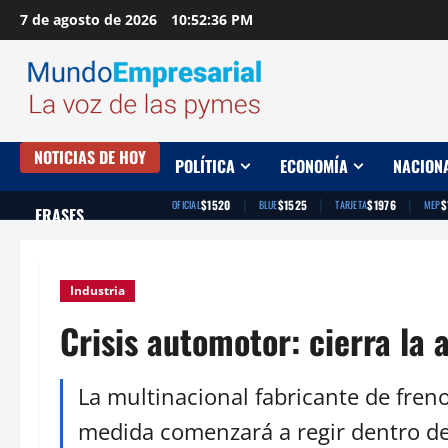
Saltar
7 de agosto de 2026
10:52:37 PM
al
contenido
NOTICIAS DE HOY
POLÍTICA
ECONOMÍA
NACION
|
|
|
$1520
$1525
$1976
$
OFICIAL
BLUE
TARJETA
MEP
FRASES
Industria
Crisis automotor: cierra la 
La multinacional fabricante de fren
medida comenzará a regir dentro de