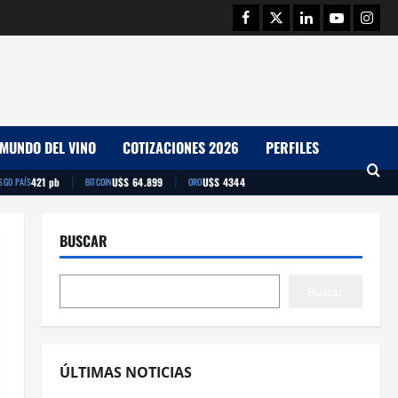
Facebook
Twitter
Linkedin
Youtube
Insta
MUNDO DEL VINO
COTIZACIONES 2026
PERFILES
|
|
421 pb
U$S 64.899
U$S 4344
SGO PAÍS
BITCOIN
ORO
BUSCAR
Buscar
ÚLTIMAS NOTICIAS