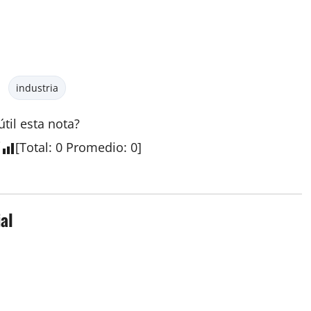
industria
útil esta
nota
?
[
Total
:
0
Promedio
:
0
]
al