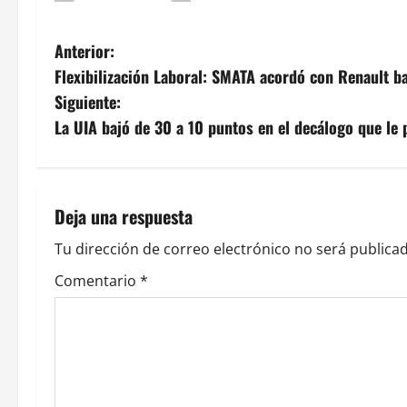
N
Anterior:
Flexibilización Laboral: SMATA acordó con Renault ba
a
Siguiente:
v
La UIA bajó de 30 a 10 puntos en el decálogo que le p
e
g
Deja una respuesta
a
Tu dirección de correo electrónico no será publicad
c
Comentario
*
i
ó
n