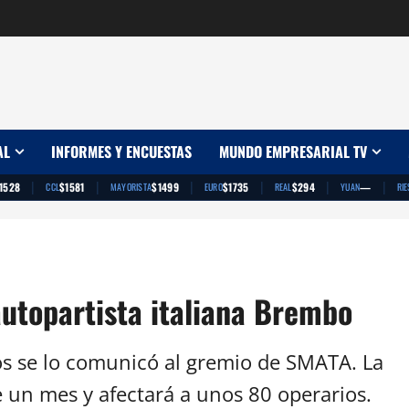
AL
INFORMES Y ENCUESTAS
MUNDO EMPRESARIAL TV
|
|
|
|
|
|
1528
$1581
$1499
$1735
$294
—
CCL
MAYORISTA
EURO
REAL
YUAN
RIE
autopartista italiana Brembo
os se lo comunicó al gremio de SMATA. La
 un mes y afectará a unos 80 operarios.