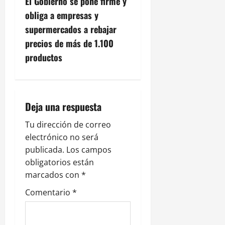
El Gobierno se pone firme y
e
obliga a empresas y
g
supermercados a rebajar
precios de más de 1.100
a
productos
c
i
Deja una respuesta
ó
Tu dirección de correo
n
electrónico no será
publicada.
Los campos
d
obligatorios están
e
marcados con
*
Comentario
*
e
n