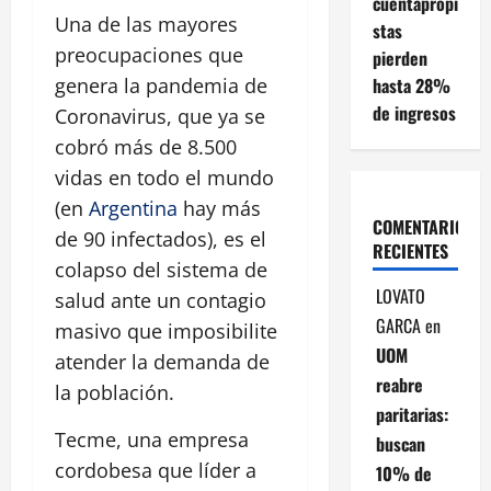
cuentapropi
Una de las mayores
stas
preocupaciones que
pierden
hasta 28%
genera la pandemia de
de ingresos
Coronavirus, que ya se
cobró más de 8.500
vidas en todo el mundo
(en
Argentina
hay más
COMENTARIOS
de 90 infectados), es el
RECIENTES
colapso del sistema de
LOVATO
salud ante un contagio
GARCA
en
masivo que imposibilite
UOM
atender la demanda de
reabre
la población.
paritarias:
Tecme, una empresa
buscan
cordobesa que líder a
10% de