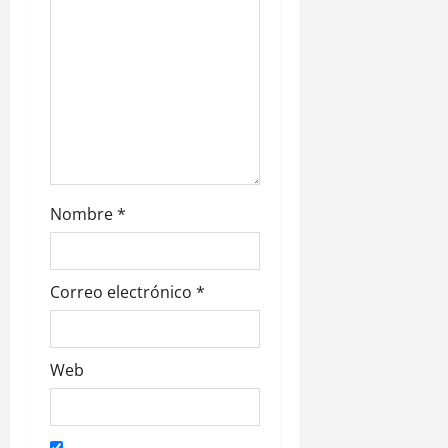
t
r
a
d
a
Nombre
*
s
Correo electrónico
*
Web