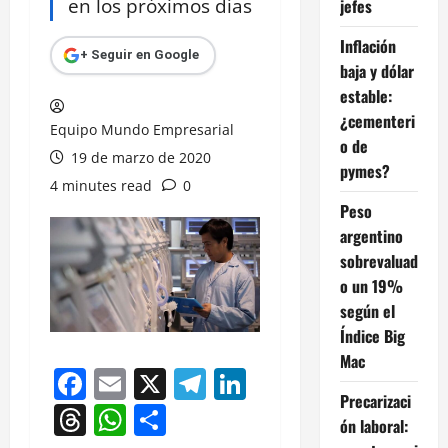
en los próximos días
jefes
Inflación
+ Seguir en Google
baja y dólar
estable:
¿cementeri
Equipo Mundo Empresarial
o de
19 de marzo de 2020
pymes?
4 minutes read
0
Peso
argentino
sobrevaluad
o un 19%
según el
Índice Big
Mac
Facebook
Email
X
Telegram
LinkedIn
Precarizaci
Threads
WhatsApp
Compartir
ón laboral: