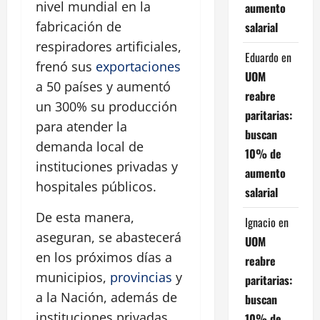
nivel mundial en la
aumento
fabricación de
salarial
respiradores artificiales,
Eduardo
en
frenó sus
exportaciones
UOM
a 50 países y aumentó
reabre
un 300% su producción
paritarias:
para atender la
buscan
demanda local de
10% de
instituciones privadas y
aumento
hospitales públicos.
salarial
De esta manera,
Ignacio
en
aseguran, se abastecerá
UOM
en los próximos días a
reabre
municipios,
provincias
y
paritarias:
a la Nación, además de
buscan
instituciones privadas
10% de