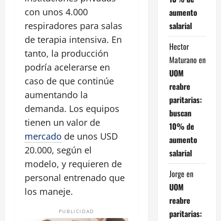
con unos 4.000
aumento
salarial
respiradores para salas
de terapia intensiva. En
Hector
tanto, la producción
Maturano
en
podría acelerarse en
UOM
caso de que continúe
reabre
aumentando la
paritarias:
demanda. Los equipos
buscan
tienen un valor de
10% de
mercado
de unos USD
aumento
20.000, según el
salarial
modelo, y requieren de
Jorge
en
personal entrenado que
UOM
los maneje.
reabre
paritarias:
PUBLICIDAD