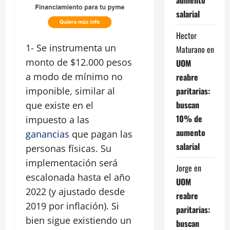
salarial
Hector
1- Se instrumenta un
Maturano
en
monto de $12.000 pesos
UOM
a modo de mínimo no
reabre
paritarias:
imponible, similar al
buscan
que existe en el
10% de
impuesto a las
aumento
ganancias
que pagan las
salarial
personas físicas. Su
implementación será
Jorge
en
escalonada hasta el año
UOM
2022 (y ajustado desde
reabre
2019 por inflación). Si
paritarias:
bien sigue existiendo un
buscan