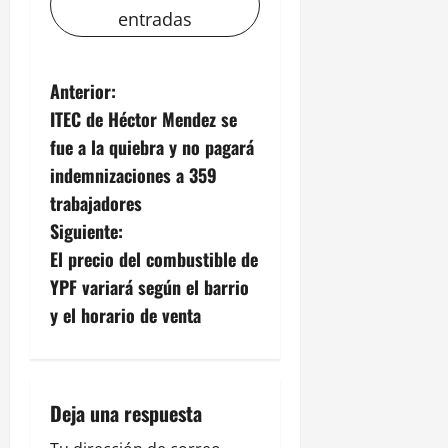
entradas
N
Anterior:
ITEC de Héctor Mendez se
a
fue a la quiebra y no pagará
v
indemnizaciones a 359
trabajadores
e
Siguiente:
g
El precio del combustible de
YPF variará según el barrio
a
y el horario de venta
c
i
Deja una respuesta
ó