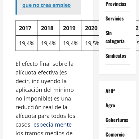
Provincias
que no crea empleo
Servicios
2017
2018
2019
2020
2021
202
Sin
categoría
19,4%
19,4%
19,4%
19,5%
19,5%
19,
Sindicatos
El efecto final sobre la
alícuota efectiva (es
decir, incluyendo la
aplicación del mínimo
AFIP
no imponible) es una
Agro
reducción real de la
alícuota para todos los
Coberturas
casos,
especialmente
los tramos medios de
Comercio