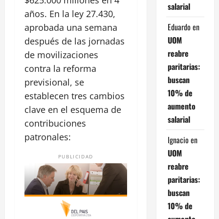
$625.000 millones en 4
salarial
años. En la ley 27.430,
Eduardo
en
aprobada una semana
UOM
después de las jornadas
reabre
de movilizaciones
paritarias:
contra la reforma
buscan
previsional, se
10% de
establecen tres cambios
aumento
clave en el esquema de
salarial
contribuciones
patronales:
Ignacio
en
UOM
PUBLICIDAD
reabre
paritarias:
buscan
10% de
aumento