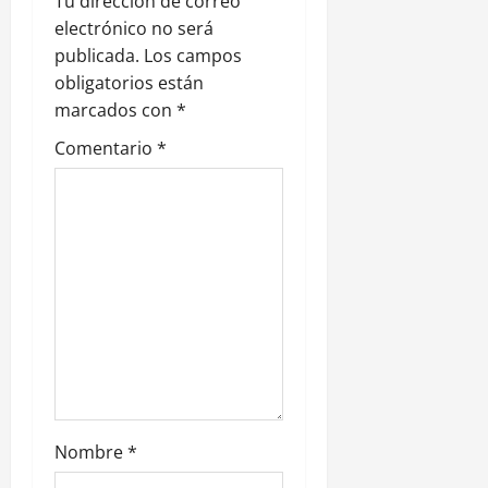
Tu dirección de correo
n
electrónico no será
publicada.
Los campos
d
obligatorios están
e
marcados con
*
Comentario
*
e
n
t
r
a
d
a
Nombre
*
s