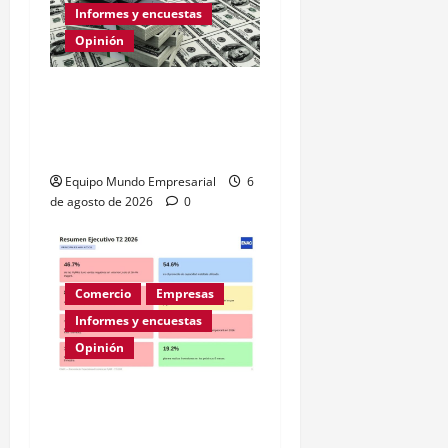
Informes y encuestas
Opinión
Relevamiento de
Expectativas de Mercado
– julio 2026
Equipo Mundo Empresarial
6
de agosto de 2026
0
Comercio
Empresas
Informes y encuestas
Opinión
A la mitad de las pymes
argentinas les va mal