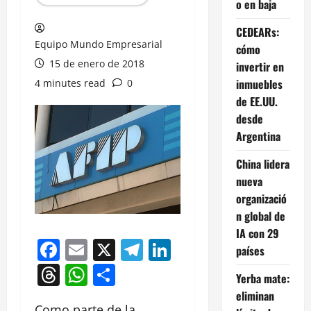
o en baja
CEDEARs:
Equipo Mundo Empresarial
cómo
15 de enero de 2018
invertir en
inmuebles
4 minutes read
0
de EE.UU.
desde
Argentina
China lidera
nueva
organizació
n global de
IA con 29
Facebook
Email
X
Telegram
LinkedIn
países
Threads
WhatsApp
Compartir
Yerba mate:
eliminan
Como parte de la