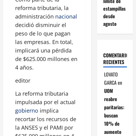
límite de
reforma tributaria, la
estampillas
desde
administración
nacional
agosto
decidió disminuir el
peso de lo que pagan
las empresas. En total,
implicará una pérdida
COMENTARIOS
de $625.000 millones en
RECIENTES
4 años.
LOVATO
editor
GARCA
en
UOM
La reforma tributaria
reabre
impulsada por el actual
paritarias:
gobierno
implica
buscan
recortar los recursos de
10% de
la ANSES y el PAMI por
aumento