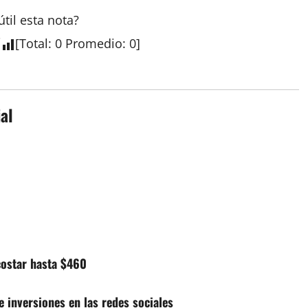
útil esta
nota
?
[
Total
:
0
Promedio
:
0
]
al
 costar hasta $460
e inversiones en las redes sociales