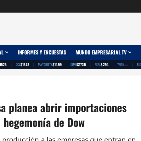
AL
INFORMES Y ENCUESTAS
MUNDO EMPRESARIAL TV
|
|
|
|
|
|
1525
$1578
$1499
$1735
$294
—
CCL
MAYORISTA
EURO
REAL
YUAN
RI
a planea abrir importaciones
 la hegemonía de Dow
de producción a las empresas que entran en