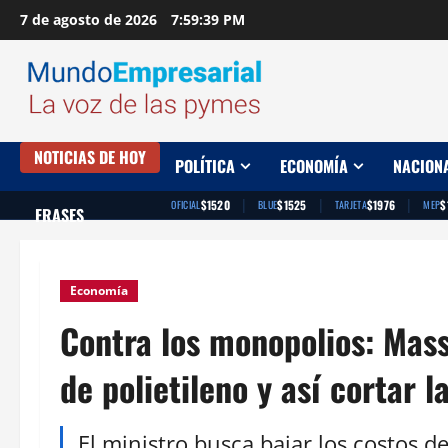
Saltar
7 de agosto de 2026
7:59:40 PM
al
contenido
NOTICIAS DE HOY
POLÍTICA
ECONOMÍA
NACION
|
|
|
$1520
$1525
$1976
$
OFICIAL
BLUE
TARJETA
MEP
FRASES
Economía
Contra los monopolios: Mass
de polietileno y así cortar
El ministro busca bajar los costos 