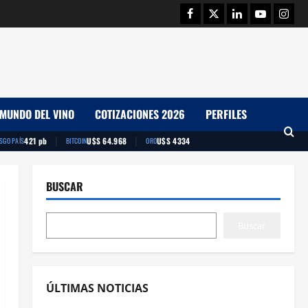
Facebook
Twitter
Linkedin
Youtube
Insta
MUNDO DEL VINO
COTIZACIONES 2026
PERFILES
|
|
421 pb
U$S 64.968
U$S 4334
ESGO PAÍS
BITCOIN
ORO
BUSCAR
Buscar
ÚLTIMAS NOTICIAS