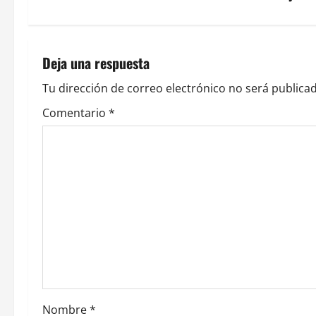
e
g
Deja una respuesta
a
Tu dirección de correo electrónico no será publicad
c
Comentario
*
i
ó
n
d
e
e
Nombre
*