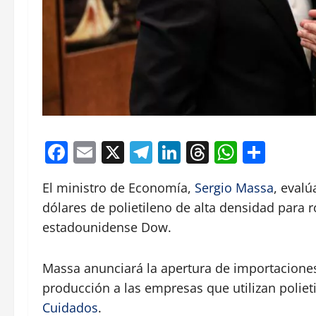
Facebook
Email
X
Telegram
LinkedIn
Threads
Whats
Comp
El ministro de Economía,
Sergio Massa
, evalú
dólares de polietileno de alta densidad para 
estadounidense Dow.
Massa anunciará la apertura de importaciones 
producción a las empresas que utilizan polie
Cuidados
.