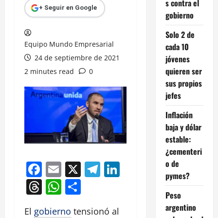
s contra el
+ Seguir en Google
gobierno
Solo 2 de
Equipo Mundo Empresarial
cada 10
24 de septiembre de 2021
jóvenes
quieren ser
2 minutes read
0
sus propios
jefes
Inflación
baja y dólar
estable:
¿cementeri
o de
Facebook
Email
X
Telegram
LinkedIn
pymes?
Threads
WhatsApp
Compartir
Peso
argentino
El
gobierno
tensionó al