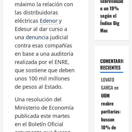
sobrevaluad
máximo la relación con
o un 19%
las distribuidoras
según el
eléctricas
Edenor
y
Índice Big
Edesur al dar curso a
Mac
una
denuncia
judicial
contra esas compañías
en base a una auditoria
COMENTARIOS
realizada por el ENRE,
RECIENTES
que sostiene que deben
unos 100 mil millones
LOVATO
de pesos al Estado.
GARCA
en
UOM
Una resolución del
reabre
Ministerio de Economía
paritarias:
publicada este martes
buscan
en el Boletín Oficial
10% de