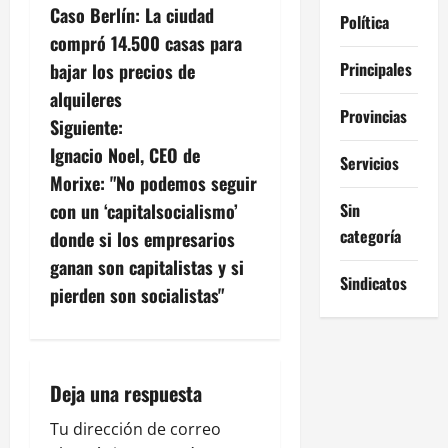
Caso Berlín: La ciudad
Política
a
compró 14.500 casas para
v
Principales
bajar los precios de
alquileres
e
Provincias
Siguiente:
g
Ignacio Noel, CEO de
Servicios
Morixe: "No podemos seguir
a
Sin
con un ‘capitalsocialismo’
c
categoría
donde si los empresarios
ganan son capitalistas y si
i
Sindicatos
pierden son socialistas"
ó
n
Deja una respuesta
d
Tu dirección de correo