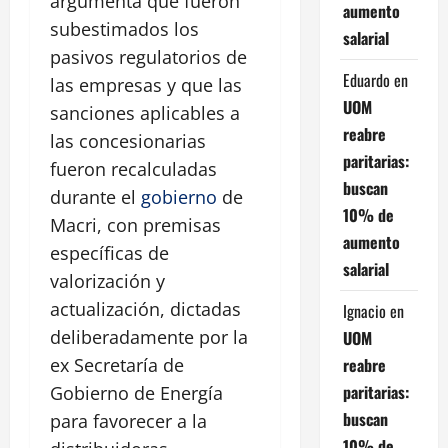
argumenta que fueron
aumento
subestimados los
salarial
pasivos regulatorios de
Eduardo
en
las empresas y que las
UOM
sanciones aplicables a
reabre
las concesionarias
paritarias:
fueron recalculadas
buscan
durante el
gobierno
de
10% de
Macri, con premisas
aumento
específicas de
salarial
valorización y
actualización, dictadas
Ignacio
en
deliberadamente por la
UOM
reabre
ex Secretaría de
paritarias:
Gobierno de Energía
buscan
para favorecer a la
10% de