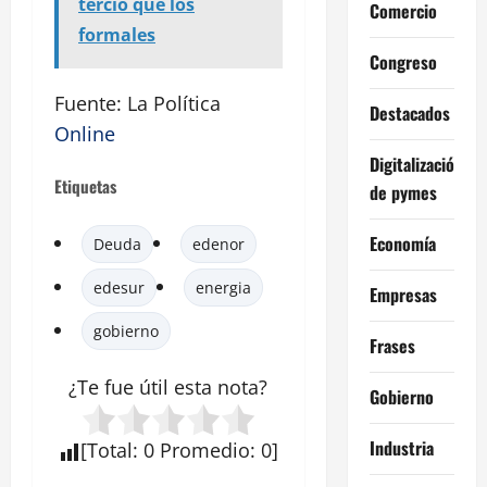
tercio que los
Comercio
formales
Congreso
Fuente: La Política
Destacados
Online
Digitalización
Etiquetas
de pymes
Economía
Deuda
edenor
edesur
energia
Empresas
gobierno
Frases
¿Te fue útil esta
nota
?
Gobierno
Industria
[
Total
:
0
Promedio
:
0
]