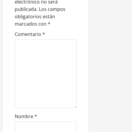
e
electrónico no será
publicada.
Los campos
e
obligatorios están
n
marcados con
*
Comentario
*
t
r
a
d
a
s
Nombre
*