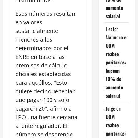
distribuidoras.
aumento
Esos números resultan
salarial
en valores
Hector
sustancialmente
Maturano
en
menores a los
UOM
determinados por el
reabre
ENRE en base a las
paritarias:
premisas de cálculo
buscan
oficiales establecidas
10% de
para aquéllos. "Esto
aumento
quiere decir que tenían
salarial
que pagar 100 y solo
Jorge
en
pagaron 20", afirmó a
UOM
LPO una fuente cercana
reabre
al ente regulador. El
paritarias:
número se desprende