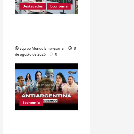
Destacados
Economía
Peabody cierra planta en
Argentina: 350 empleos
en riesgo
Equipo Mundo Empresarial
8
de agosto de 2026
0
Economía
Ley de tierras: el
proyecto que unió a