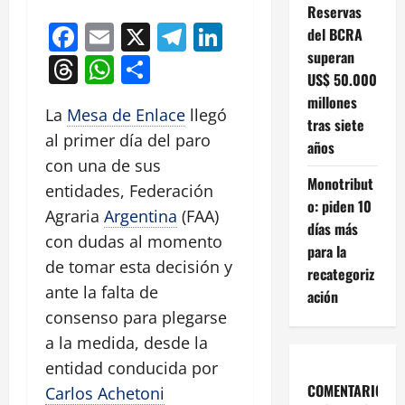
Reservas
Facebook
Email
X
Telegram
LinkedIn
del BCRA
superan
Threads
WhatsApp
Compartir
US$ 50.000
millones
La
Mesa de Enlace
llegó
tras siete
al primer día del paro
años
con una de sus
Monotribut
entidades, Federación
o: piden 10
Agraria
Argentina
(FAA)
días más
con dudas al momento
para la
de tomar esta decisión y
recategoriz
ante la falta de
ación
consenso para plegarse
a la medida, desde la
entidad conducida por
COMENTARIOS
Carlos Achetoni