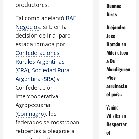
productores.
Buenos
Aires
Tal como adelantó
BAE
Negocios
, si bien la
Alejandro
decisión de ir al paro
Jose
Román
en
estaba tomada por
Milei ataca
Confederaciones
a De
Rurales Argentinas
Mendiguren:
(CRA)
,
Sociedad Rural
«Vos
Argentina (SRA)
y
arruinaste
Confederación
el país»
Intercooperativa
Agropecuaria
Yanina
(
Coninagro
), los
Villalba
en
federados se mostraban
Despertar
reticentes a plegarse a
el