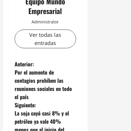
Equipo Mundo
Empresarial
Administrator
Ver todas las
entradas
N
Anterior:
Por el aumento de
a
contagios prohíben las
v
reuniones sociales en todo
el país
e
Siguiente:
g
La soja cayó casi 8% y el
petróleo ya vale 40%
a
menos que al inicio del