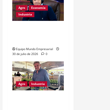
Agro
Economía
Industria
Dólar a $1800:
exportadores optimistas,
consumo en riesgo
Equipo Mundo Empresarial
30 de julio de 2026
0
Agro
Industria
Derogación sanitaria:
riesgo para la producción