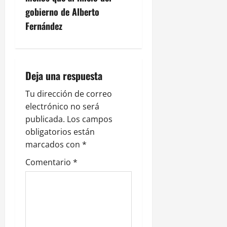
c
gobierno de Alberto
Fernández
i
ó
n
Deja una respuesta
d
Tu dirección de correo
electrónico no será
e
publicada.
Los campos
obligatorios están
e
marcados con
*
n
Comentario
*
t
r