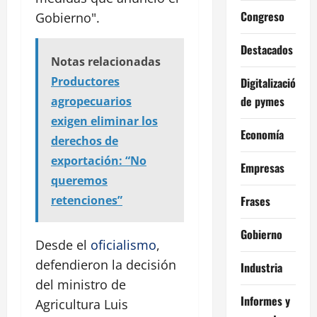
Congreso
Gobierno".
Destacados
Notas relacionadas
Productores
Digitalización
de pymes
agropecuarios
exigen eliminar los
Economía
derechos de
exportación: “No
Empresas
queremos
Frases
retenciones”
Gobierno
Desde el
oficialismo
,
defendieron la decisión
Industria
del ministro de
Informes y
Agricultura Luis