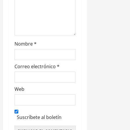
a
d
a
s
Nombre
*
Correo electrónico
*
Web
Suscríbete al boletín