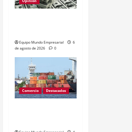
Opinión
Relevamiento de
Expectativas de Mercado
– julio 2026
Equipo Mundo Empresarial
6
de agosto de 2026
0
Comercio
Destacados
Paro de prácticos deja
140 buques varados y
afecta comercio exterior