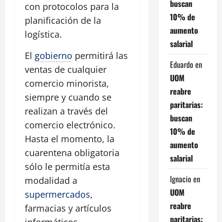
buscan
con protocolos para la
10% de
planificación de la
aumento
logística.
salarial
El
gobierno
permitirá las
Eduardo
en
ventas de cualquier
UOM
comercio minorista,
reabre
siempre y cuando se
paritarias:
realizan a través del
buscan
comercio electrónico.
10% de
Hasta el momento, la
aumento
cuarentena obligatoria
salarial
sólo le permitía esta
Ignacio
en
modalidad a
UOM
supermercados
,
reabre
farmacias y artículos
paritarias:
informáticos.