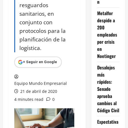
n
resguardos
sanitarios, en
Metalfor
despide a
conjunto con
200
protocolos para la
empleados
planificación de la
por crisis
logística.
en
Noetinger
+ Seguir en Google
Desalojos
más
rápidos:
Equipo Mundo Empresarial
Senado
21 de abril de 2020
aprueba
4 minutes read
0
cambios al
Código Civil
Expectativa