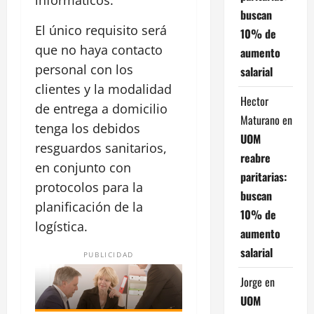
buscan
El único requisito será
10% de
que no haya contacto
aumento
personal con los
salarial
clientes y la modalidad
Hector
de entrega a domicilio
Maturano
en
tenga los debidos
UOM
resguardos sanitarios,
reabre
en conjunto con
paritarias:
protocolos para la
buscan
planificación de la
10% de
logística.
aumento
salarial
PUBLICIDAD
Jorge
en
UOM