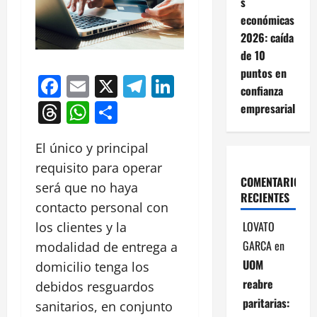
s
económicas
2026: caída
de 10
puntos en
Facebook
Email
X
Telegram
LinkedIn
confianza
Threads
WhatsApp
Compartir
empresarial
El único y principal
requisito para operar
COMENTARIOS
será que no haya
RECIENTES
contacto personal con
LOVATO
los clientes y la
GARCA
en
modalidad de entrega a
UOM
domicilio tenga los
reabre
debidos resguardos
paritarias:
sanitarios, en conjunto