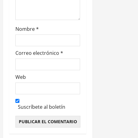
d
a
Nombre
*
s
Correo electrónico
*
Web
Suscríbete al boletín
Alternative: