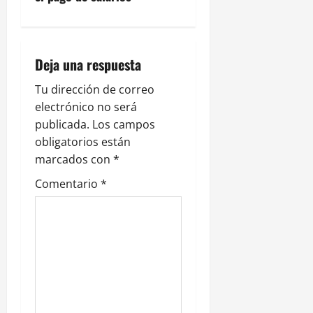
c
i
Deja una respuesta
ó
Tu dirección de correo
n
electrónico no será
publicada.
Los campos
d
obligatorios están
e
marcados con
*
Comentario
*
e
n
t
r
a