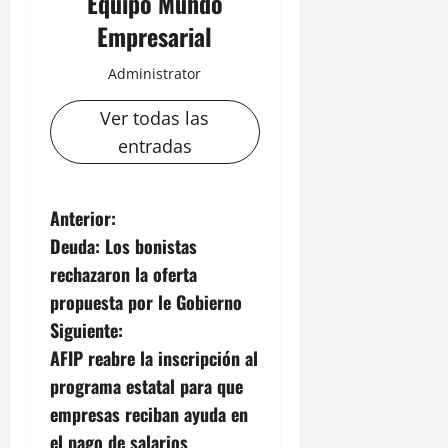
Equipo Mundo
Empresarial
Administrator
Ver todas las
entradas
N
Anterior:
Deuda: Los bonistas
a
rechazaron la oferta
v
propuesta por le Gobierno
Siguiente:
e
AFIP reabre la inscripción al
g
programa estatal para que
empresas reciban ayuda en
a
el pago de salarios