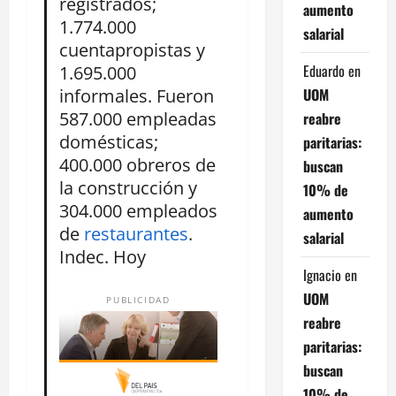
registrados;
aumento
1.774.000
salarial
cuentapropistas y
Eduardo
en
1.695.000
informales. Fueron
UOM
587.000 empleadas
reabre
domésticas;
paritarias:
400.000 obreros de
buscan
la construcción y
10% de
304.000 empleados
aumento
de
restaurantes
.
salarial
Indec. Hoy
Ignacio
en
UOM
PUBLICIDAD
reabre
paritarias:
buscan
10% de