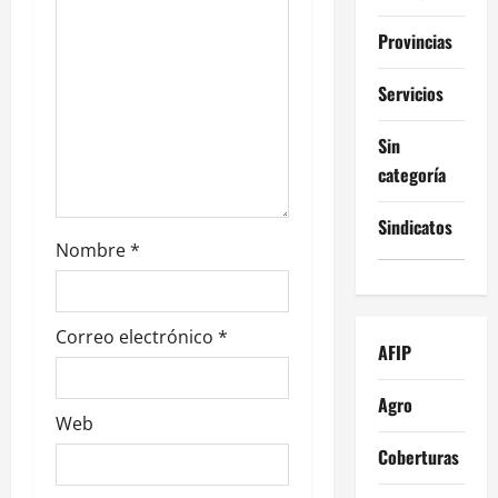
r
a
Provincias
d
Servicios
a
Sin
categoría
s
Sindicatos
Nombre
*
Correo electrónico
*
AFIP
Agro
Web
Coberturas