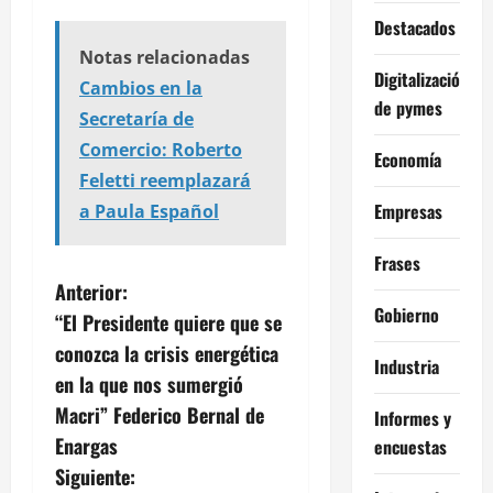
Destacados
Notas relacionadas
Digitalización
Cambios en la
de pymes
Secretaría de
Comercio: Roberto
Economía
Feletti reemplazará
Empresas
a Paula Español
Frases
N
Anterior:
Gobierno
“El Presidente quiere que se
a
conozca la crisis energética
Industria
v
en la que nos sumergió
Macri” Federico Bernal de
Informes y
e
Enargas
encuestas
g
Siguiente: