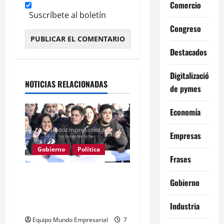
Comercio
Suscríbete al boletín
Congreso
Destacados
Alternative:
Digitalización
NOTICIAS RELACIONADAS
de pymes
Economía
Empresas
Gobierno
Política
Frases
Kicillof acusa a Milei: los
Gobierno
salarios no alcanzan para
lo básico
Industria
Equipo Mundo Empresarial
7