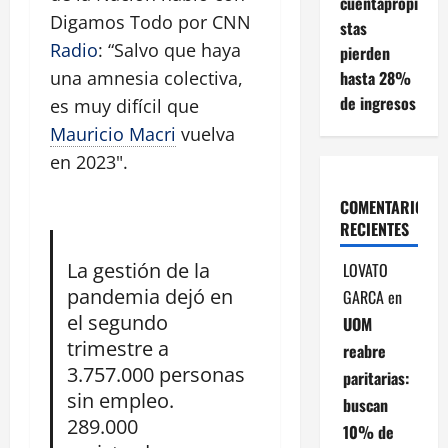
cuentapropi
Digamos Todo por CNN
stas
Radio
: “Salvo que haya
pierden
hasta 28%
una amnesia colectiva,
de ingresos
es muy difícil que
Mauricio Macri
vuelva
en 2023".
COMENTARIOS
RECIENTES
La gestión de la
LOVATO
pandemia dejó en
GARCA
en
el segundo
UOM
trimestre a
reabre
3.757.000 personas
paritarias:
sin empleo.
buscan
289.000
10% de