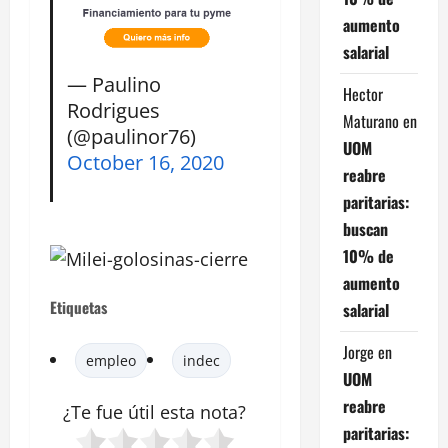
aumento
salarial
— Paulino
Hector
Rodrigues
Maturano
en
(@paulinor76)
UOM
October 16, 2020
reabre
paritarias:
buscan
10% de
aumento
Etiquetas
salarial
Jorge
en
empleo
indec
UOM
reabre
¿Te fue útil esta
nota
?
paritarias: