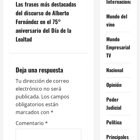
Internacional
Las frases más destacadas
a
del discurso de Alberto
Mundo del
c
Fernández en el 75°
vino
aniversario del Día de la
i
Lealtad
Mundo
ó
Empresarial
TV
n
Deja una respuesta
Nacional
d
Tu dirección de correo
Opinión
e
electrónico no será
publicada.
Los campos
e
Poder
obligatorios están
Judicial
n
marcados con
*
Política
Comentario
*
t
Principales