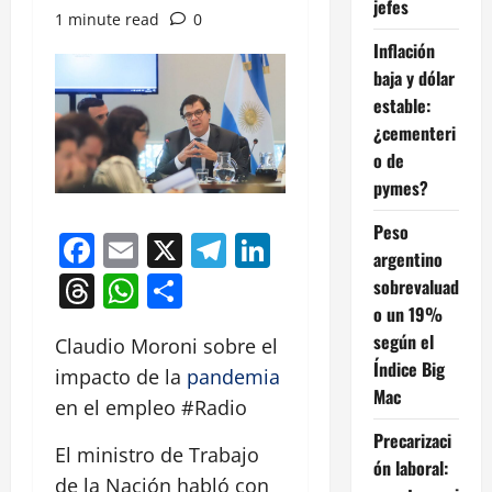
jefes
1 minute read
0
Inflación
baja y dólar
estable:
¿cementeri
o de
pymes?
Peso
Facebook
Email
X
Telegram
LinkedIn
argentino
Threads
WhatsApp
Compartir
sobrevaluad
o un 19%
según el
Claudio Moroni sobre el
Índice Big
impacto de la
pandemia
Mac
en el empleo #Radio
Precarizaci
El ministro de Trabajo
ón laboral:
de la Nación habló con