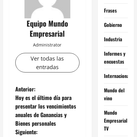
Frases
Equipo Mundo
Gobierno
Empresarial
Industria
Administrator
Informes y
Ver todas las
encuestas
entradas
Internacional
N
Anterior:
Mundo del
Hoy es el último día para
vino
a
presentar los vencimientos
Mundo
v
anuales de Ganancias y
Empresarial
Bienes personales
e
TV
Siguiente: