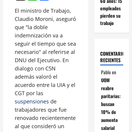
60 años: 15
empleados
El ministro de Trabajo,
pierden su
Claudio Moroni, aseguró
trabajo
que "la doble
indemnización va a
seguir el tiempo que sea
necesario" al referirse al
COMENTARIOS
RECIENTES
DNU del Ejecutivo. En
dialogo con C5N
Pablo
en
además valoró el
UOM
acuerdo entre la UIA y el
reabre
CGT por las
paritarias:
suspensiones
de
buscan
trabajadores que fue
10% de
renovado recientemente
aumento
al que consideró un
salarial