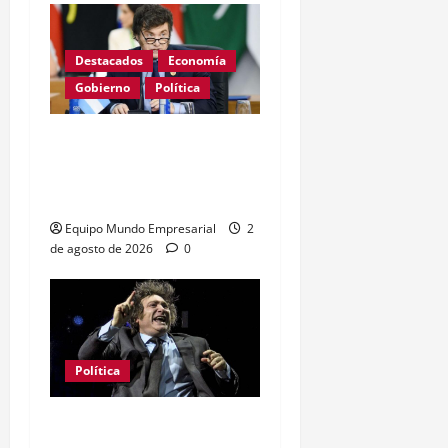
Destacados
Economía
Gobierno
Política
Milei apunta al Banco
Central con cifra
inflacionaria histórica
Equipo Mundo Empresarial
2
de agosto de 2026
0
Política
Capitalismo de