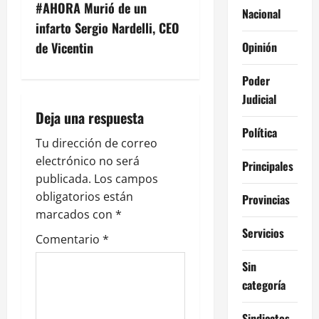
g
#AHORA Murió de un
Nacional
infarto Sergio Nardelli, CEO
a
Opinión
de Vicentin
c
Poder
i
Judicial
Deja una respuesta
ó
Política
Tu dirección de correo
n
electrónico no será
Principales
publicada.
Los campos
d
obligatorios están
Provincias
e
marcados con
*
Servicios
Comentario
*
e
Sin
n
categoría
t
Sindicatos