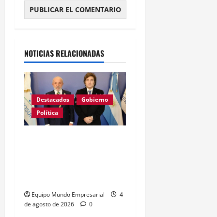
Alternative:
NOTICIAS RELACIONADAS
Destacados
Gobierno
Política
GRAVE: Brasil confirmó
que no enviará embajador
a la Argentina mientras
sigan los ataques de Milei
Equipo Mundo Empresarial
4
de agosto de 2026
0