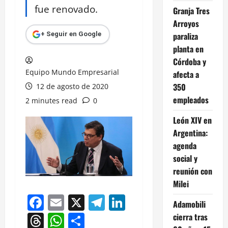
fue renovado.
Granja Tres
Arroyos
paraliza
+ Seguir en Google
planta en
Córdoba y
Equipo Mundo Empresarial
afecta a
350
12 de agosto de 2020
empleados
2 minutes read
0
León XIV en
Argentina:
agenda
social y
reunión con
Milei
Facebook
Email
X
Telegram
LinkedIn
Adamobili
Threads
WhatsApp
Compartir
cierra tras