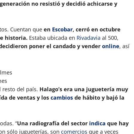
generación no resistió y decidió achicarse y
os. Cuentan que
en
Escobar
, cerró en octubre
e historia.
Estaba ubicada en
Rivadavia
al 500,
decidieron poner el candado y vender
online
, así
mes
 resto del país.
Halago’s era una juguetería muy
ída de ventas y los
cambios
de hábito y bajó la
todas. “
Una radiografía del sector
indica
que hay
on sólo jugueterías, son
comercios
que a veces