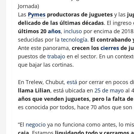
Jornada)
Las
Pymes
productoras de juguetes
y las
ju
delicado de las últimas décadas
. El ingres
últimos 20
años
,
incluso
por encima de 2018
seducidas por la
tecnología
.
El contrabando 
Ante este panorama,
crecen los
cierres
de ju
puestos de
trabajo
en el sector. En un contex
que bajar las cortinas.
En Trelew, Chubut,
está
por cerrar en pocos d
llama Lilian
, está ubicada en
25 de mayo
al 
años que venden juguetes, pero la falta de
es conocida por todos, hace 70 años que son
“El
negocio
ya no funciona como antes, lo mi
caja
. Estamos
liquidando todo y cerramos a