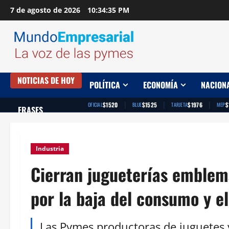
Saltar
7 de agosto de 2026
10:34:36 PM
al
contenido
NOTICIAS DE HOY
POLÍTICA
ECONOMÍA
NACION
|
|
|
$1520
$1525
$1976
$
OFICIAL
BLUE
TARJETA
MEP
FRASES
Industria
Cierran jugueterías emblem
por la baja del consumo y e
Las Pymes productoras de juguetes y