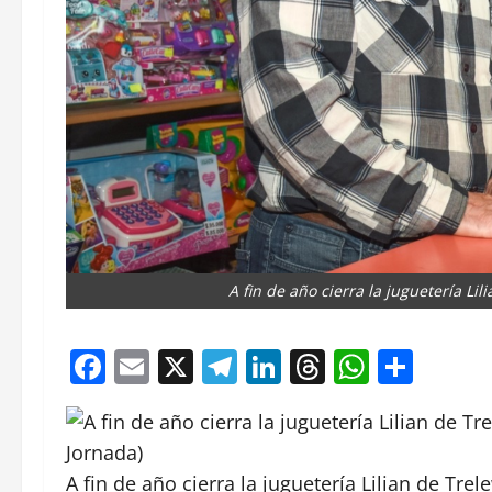
A fin de año cierra la juguetería Li
Facebook
Email
X
Telegram
LinkedIn
Threads
Whats
Comp
A fin de año cierra la juguetería Lilian de Tre