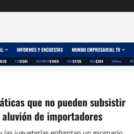
AL
INFORMES Y ENCUESTAS
MUNDO EMPRESARIAL TV
|
|
|
|
|
|
1528
$1581
$1499
$1735
$294
—
CCL
MAYORISTA
EURO
REAL
YUAN
RIE
áticas que no pueden subsistir
l aluvión de importadores
 las jugueterías enfrentan un escenario