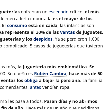
gueterías
enfrentan un
escenario
crítico,
el más
o de mercadería importada
es el mayor de los
.
El
consumo
está en caída
, las infancias son
ya representa el 30% de las
ventas
de juguetes
.
gueterías y los
despidos
. Ya se perdieron 1.600
to complicado, 5 casos de jugueterías que tuvieron
ías más,
la juguetería más emblemática. Se
400. Su dueño es
Rubén Cambra
, hace más de 50
 ventas los
obliga
a bajar la persiana
. La familia
 comerciantes,
antes
vendían ropa.
smo les pasa a todos.
Pasan días y no abrimos
 fin de año
. Hace más de un año que decidimos