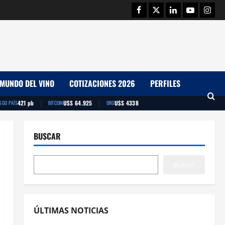
Facebook
Twitter
Linkedin
Youtube
Insta
MUNDO DEL VINO
COTIZACIONES 2026
PERFILES
|
|
421 pb
U$S 64.925
U$S 4338
SGO PAÍS
BITCOIN
ORO
BUSCAR
Buscar
ÚLTIMAS NOTICIAS