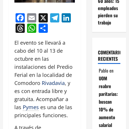
60 años: 15
empleados
Facebook
Email
X
Telegram
LinkedIn
pierden su
trabajo
Threads
WhatsApp
Compartir
El evento se llevará a
cabo del 10 al 13 de
COMENTARIOS
RECIENTES
octubre en las
instalaciones del Predio
Pablo
en
Ferial en la localidad de
UOM
Comodoro
Rivadavia
, y
reabre
es con entrada libre y
paritarias:
gratuita. Acompañar a
buscan
las
Pymes
es una de las
10% de
principales funciones.
aumento
salarial
A través de