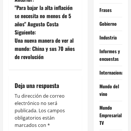
N
"Para bajar la alta inflación
Frases
a
se necesita no menos de 5
v
Gobierno
años" Augusto Costa
Siguiente:
e
Industria
Una nueva manera de ver al
g
mundo: China y sus 70 años
Informes y
de revolución
encuestas
a
c
Internacional
i
Deja una respuesta
Mundo del
vino
ó
Tu dirección de correo
electrónico no será
Mundo
n
publicada.
Los campos
Empresarial
obligatorios están
d
TV
marcados con
*