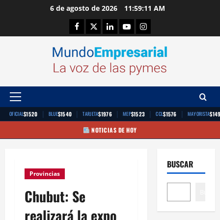
Saltar
6 de agosto de 2026
11:59:12 AM
al
Facebook
Twitter
Linkedin
Youtube
Instagram
contenido
Menú
principal
|
|
|
|
|
$1520
$1540
$1976
$1523
$1576
$14
OFICIAL
BLUE
TARJETA
MEP
CCL
MAYORISTA
NOTICIAS DE HOY
BUSCAR
Provincias
Chubut: Se
Buscar
realizará la expo