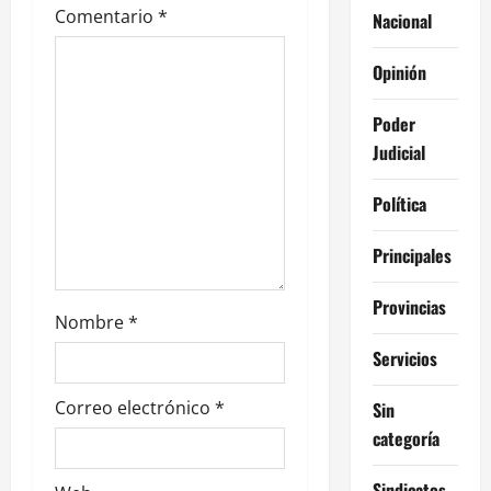
e
Comentario
*
Nacional
e
Opinión
n
Poder
t
Judicial
r
Política
a
Principales
d
Provincias
Nombre
*
a
Servicios
s
Correo electrónico
*
Sin
categoría
Sindicatos