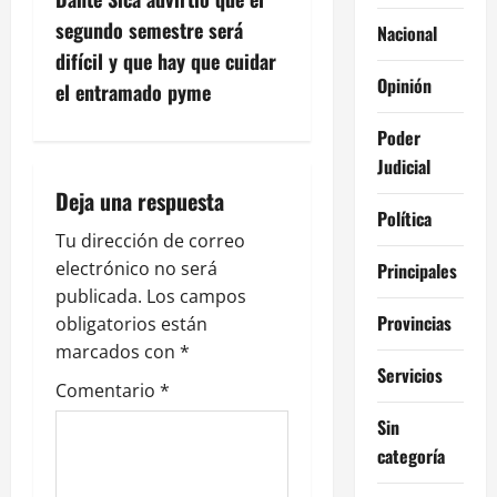
g
segundo semestre será
Nacional
difícil y que hay que cuidar
a
Opinión
el entramado pyme
c
Poder
i
Judicial
Deja una respuesta
ó
Política
Tu dirección de correo
n
electrónico no será
Principales
publicada.
Los campos
d
Provincias
obligatorios están
e
marcados con
*
Servicios
Comentario
*
e
Sin
n
categoría