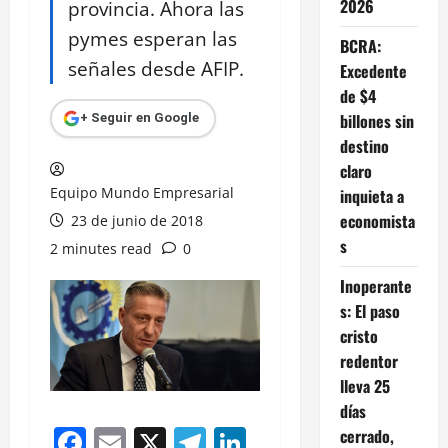
2026
provincia. Ahora las
pymes esperan las
BCRA:
señales desde AFIP.
Excedente
de $4
billones sin
+ Seguir en Google
destino
claro
Equipo Mundo Empresarial
inquieta a
economista
23 de junio de 2018
s
2 minutes read
0
Inoperante
s: El paso
cristo
redentor
lleva 25
días
Facebook
Email
X
Telegram
LinkedIn
cerrado,