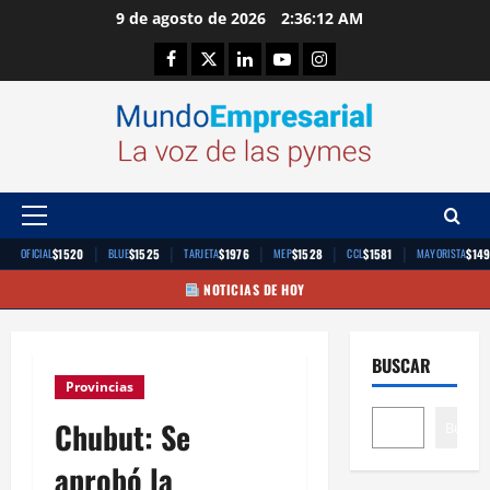
Saltar
9 de agosto de 2026
2:36:13 AM
al
Facebook
Twitter
Linkedin
Youtube
Instagram
contenido
Menú
principal
|
|
|
|
|
$1520
$1525
$1976
$1528
$1581
$14
OFICIAL
BLUE
TARJETA
MEP
CCL
MAYORISTA
NOTICIAS DE HOY
BUSCAR
Provincias
Chubut: Se
Buscar
aprobó la