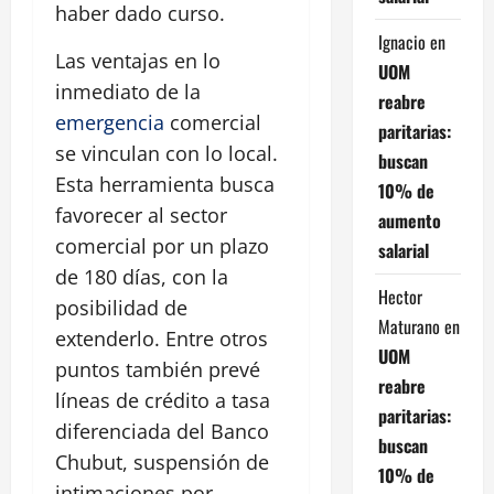
haber dado curso.
Ignacio
en
Las ventajas en lo
UOM
inmediato de la
reabre
emergencia
comercial
paritarias:
se vinculan con lo local.
buscan
Esta herramienta busca
10% de
favorecer al sector
aumento
comercial por un plazo
salarial
de 180 días, con la
Hector
posibilidad de
Maturano
en
extenderlo. Entre otros
UOM
puntos también prevé
reabre
líneas de crédito a tasa
paritarias:
diferenciada del Banco
buscan
Chubut, suspensión de
10% de
intimaciones por