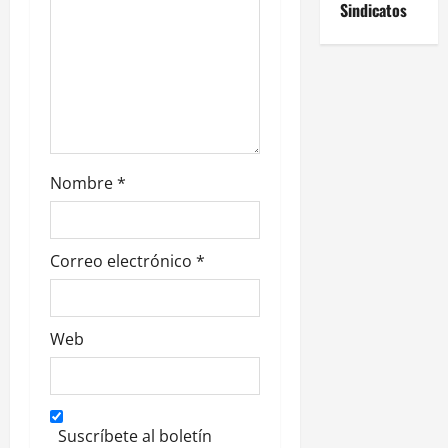
t
Sindicatos
r
a
d
a
Nombre
*
s
Correo electrónico
*
Web
Suscríbete al boletín