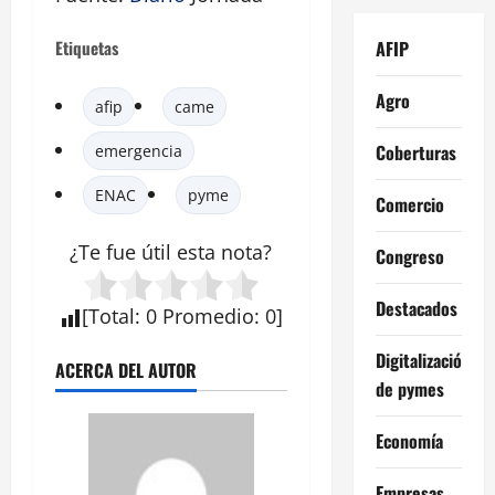
AFIP
Etiquetas
Agro
afip
came
Coberturas
emergencia
ENAC
pyme
Comercio
¿Te fue útil esta
nota
?
Congreso
Destacados
[
Total
:
0
Promedio
:
0
]
Digitalización
ACERCA DEL AUTOR
de pymes
Economía
Empresas