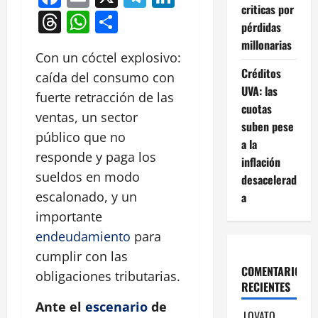
criticas por
Threads
WhatsApp
Compartir
pérdidas
millonarias
Con un cóctel explosivo:
Créditos
caída del consumo con
UVA: las
fuerte retracción de las
cuotas
ventas, un sector
suben pese
público que no
a la
responde y paga los
inflación
sueldos en modo
desacelerad
escalonado, y un
a
importante
endeudamiento
para
cumplir con las
COMENTARIOS
obligaciones tributarias.
RECIENTES
Ante el
escenario
de
LOVATO