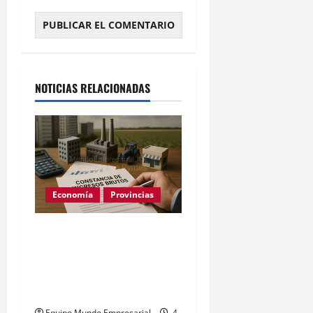
Alternative:
NOTICIAS RELACIONADAS
Economía
Provincias
Constancia de Ingresos
Brutos de ARBA: cómo
sacarla paso a paso
(2026)
Equipo Mundo Empresarial
4