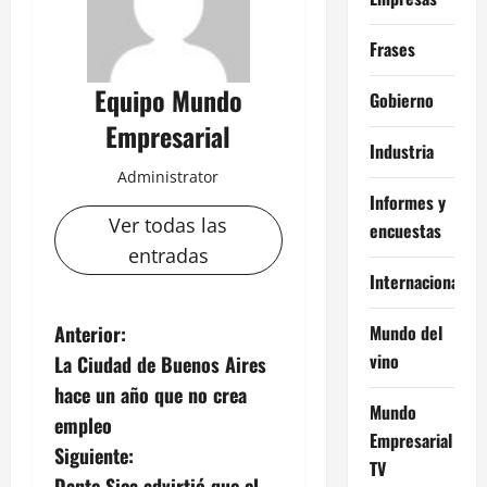
Frases
Equipo Mundo
Gobierno
Empresarial
Industria
Administrator
Informes y
Ver todas las
encuestas
entradas
Internacional
N
Mundo del
Anterior:
vino
La Ciudad de Buenos Aires
a
hace un año que no crea
Mundo
v
empleo
Empresarial
Siguiente:
e
TV
Dante Sica advirtió que el