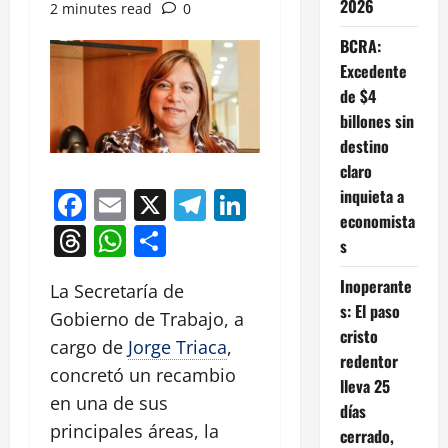
2026
2 minutes read
0
BCRA:
Excedente
de $4
billones sin
destino
claro
Facebook
Email
X
Telegram
LinkedIn
inquieta a
economista
Threads
WhatsApp
Compartir
s
Inoperante
La Secretaría de
s: El paso
Gobierno de Trabajo, a
cristo
cargo de
Jorge Triaca
,
redentor
concretó un recambio
lleva 25
en una de sus
días
principales áreas, la
cerrado,