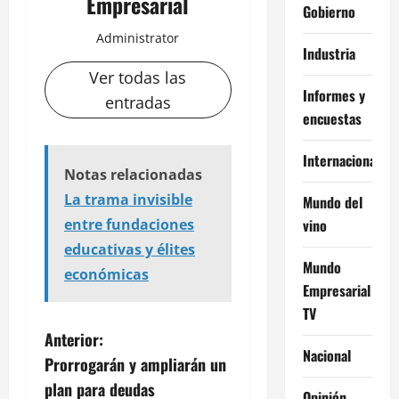
Empresarial
Gobierno
Administrator
Industria
Ver todas las
Informes y
entradas
encuestas
Internacional
Notas relacionadas
La trama invisible
Mundo del
vino
entre fundaciones
educativas y élites
Mundo
económicas
Empresarial
TV
N
Anterior:
Nacional
Prorrogarán y ampliarán un
a
plan para deudas
Opinión