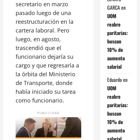
secretario en marzo
GARCA
en
pasado luego de una
UOM
reestructuración en la
reabre
cartera laboral. Pero
paritarias:
luego, en agosto,
buscan
trascendió que el
10% de
funcionario dejaría su
aumento
cargo y que regresaría a
salarial
la órbita del Ministerio
Eduardo
en
de Transporte, donde
UOM
había iniciado su tarea
reabre
como funcionario.
paritarias:
buscan
PUBLICIDAD
10% de
aumento
salarial