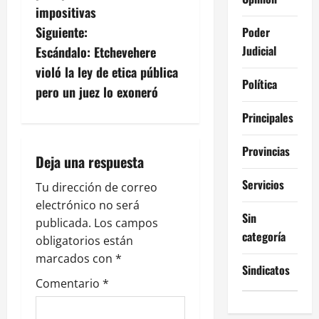
v
impositivas
Siguiente:
Poder
e
Judicial
Escándalo: Etchevehere
g
violó la ley de etica pública
Política
pero un juez lo exoneró
a
Principales
c
Provincias
i
Deja una respuesta
Servicios
ó
Tu dirección de correo
electrónico no será
Sin
n
publicada.
Los campos
categoría
obligatorios están
d
marcados con
*
Sindicatos
e
Comentario
*
e