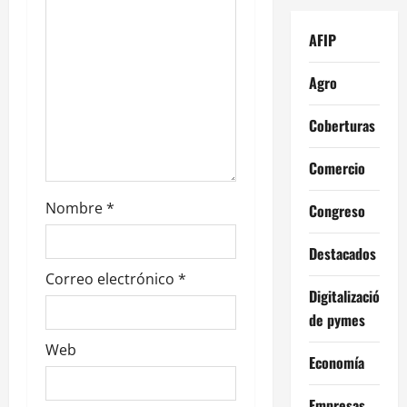
n
AFIP
t
Agro
r
Coberturas
a
Comercio
d
Nombre
*
Congreso
a
s
Destacados
Correo electrónico
*
Digitalización
de pymes
Web
Economía
Empresas