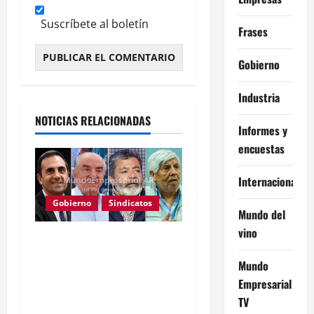
Suscríbete al boletín
Frases
Gobierno
Alternative:
Industria
NOTICIAS RELACIONADAS
Informes y
encuestas
Internacional
Gobierno
Sindicatos
Mundo del
vino
Reforma laboral: 800
convenios destrabados
Mundo
tras acuerdo CGT-
Empresarial
Gobierno
TV