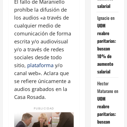
El fallo de Maraniello
salarial
prohíbe la difusión de
los audios «a través de
Ignacio
en
UOM
cualquier medio de
reabre
comunicación de forma
paritarias:
escrita y/o audiovisual
buscan
y/o a través de redes
10% de
sociales desde todo
aumento
sitio,
plataforma
y/o
salarial
canal web». Aclara que
se refiere únicamente a
Hector
audios grabados en la
Maturano
en
Casa Rosada.
UOM
reabre
PUBLICIDAD
paritarias:
buscan