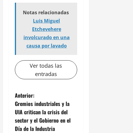
Notas relacionadas
Luis Miguel
Etchevehere
involcurado en una
causa por lavado
Ver todas las
entradas
N
Anterior:
Gremios industriales y la
a
UIA critican la crisis del
v
sector y el Gobierno en el
Día de la Industria