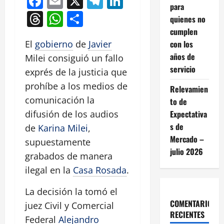
Facebook
Email
X
Telegram
LinkedIn
para
Threads
WhatsApp
Compartir
quienes no
cumplen
con los
El
gobierno
de
Javier
años de
Milei consiguió un fallo
servicio
exprés de la justicia que
prohíbe a los medios de
Relevamien
comunicación la
to de
Expectativa
difusión de los audios
s de
de
Karina Milei
,
Mercado –
supuestamente
julio 2026
grabados de manera
ilegal en la
Casa Rosada
.
La decisión la tomó el
COMENTARIOS
juez Civil y Comercial
RECIENTES
Federal
Alejandro