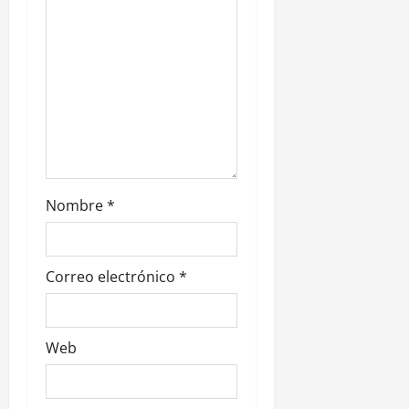
t
r
a
d
a
s
Nombre
*
Correo electrónico
*
Web