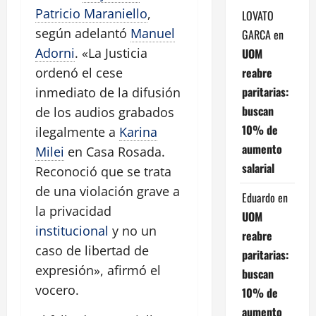
Patricio Maraniello
,
LOVATO
según adelantó
Manuel
GARCA
en
Adorni
. «La Justicia
UOM
reabre
ordenó el cese
paritarias:
inmediato de la difusión
buscan
de los audios grabados
10% de
ilegalmente a
Karina
aumento
Milei
en Casa Rosada.
salarial
Reconoció que se trata
de una violación grave a
Eduardo
en
la privacidad
UOM
institucional
y no un
reabre
caso de libertad de
paritarias:
expresión», afirmó el
buscan
vocero.
10% de
aumento