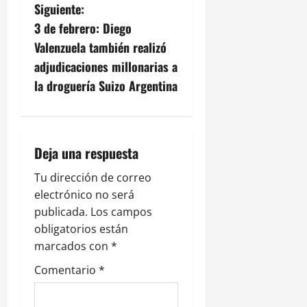
e
Siguiente:
g
3 de febrero: Diego
Valenzuela también realizó
a
adjudicaciones millonarias a
c
la droguería Suizo Argentina
i
ó
Deja una respuesta
n
Tu dirección de correo
electrónico no será
d
publicada.
Los campos
e
obligatorios están
marcados con
*
e
Comentario
*
n