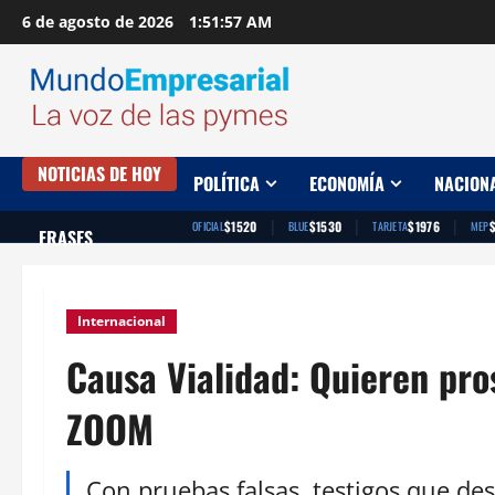
Saltar
6 de agosto de 2026
1:51:58 AM
al
contenido
NOTICIAS DE HOY
POLÍTICA
ECONOMÍA
NACION
|
|
|
$1520
$1530
$1976
OFICIAL
BLUE
TARJETA
MEP
FRASES
Internacional
Causa Vialidad: Quieren pros
ZOOM
Con pruebas falsas, testigos que de