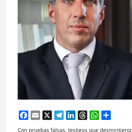
Facebook
Email
X
Telegram
LinkedIn
Threads
Whats
Comp
Con pruebas falsas, testigos que desmintiero