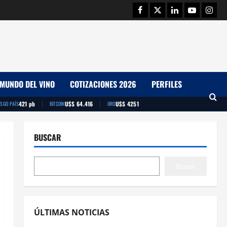
Facebook
Twitter
Linkedin
Youtube
Insta
MUNDO DEL VINO
COTIZACIONES 2026
PERFILES
|
|
421 pb
U$S 64.416
U$S 4251
ESGO PAÍS
BITCOIN
ORO
BUSCAR
Buscar
ÚLTIMAS NOTICIAS