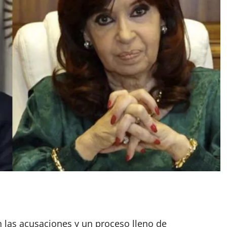
App
artir
n las acusaciones y un proceso lleno de