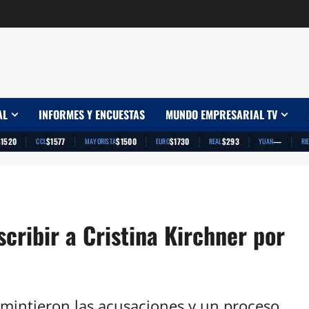
AL
INFORMES Y ENCUESTAS
MUNDO EMPRESARIAL TV
|
|
|
|
|
|
$1520
$1577
$1500
$1730
$293
—
CCL
MAYORISTA
EURO
REAL
YUAN
RI
cribir a Cristina Kirchner por
smintieron las acusaciones y un proceso