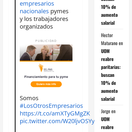
empresarios
10% de
nacionales
pymes
aumento
y los trabajadores
salarial
organizados
Hector
PUBLICIDAD
Maturano
en
UOM
reabre
paritarias:
buscan
10% de
aumento
Somos
salarial
#LosOtrosEmpresarios
Jorge
en
https://t.co/amXTyGMgZK
UOM
pic.twitter.com/W20ljvOSYy
reabre