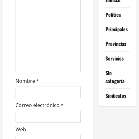
n
Política
t
Principales
r
Provincias
a
Servicios
d
Sin
a
categoría
Nombre
*
s
Sindicatos
Correo electrónico
*
Web