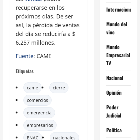
recuperarse en los
Internacional
próximos días. De ser
Mundo del
así, la pérdida de ventas
vino
del día se reduciría a $
6.257 millones.
Mundo
Empresarial
Fuente
: CAME
TV
Etiquetas
Nacional
came
cierre
Opinión
comercios
Poder
emergencia
Judicial
empresarios
Política
ENAC
nacionales