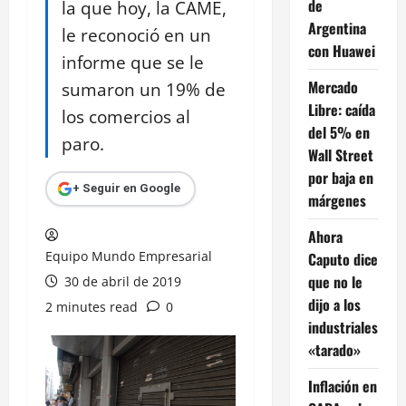
de
la que hoy, la CAME,
Argentina
le reconoció en un
con Huawei
informe que se le
Mercado
sumaron un 19% de
Libre: caída
los comercios al
del 5% en
paro.
Wall Street
por baja en
+ Seguir en Google
márgenes
Ahora
Equipo Mundo Empresarial
Caputo dice
que no le
30 de abril de 2019
dijo a los
2 minutes read
0
industriales
«tarado»
Inflación en