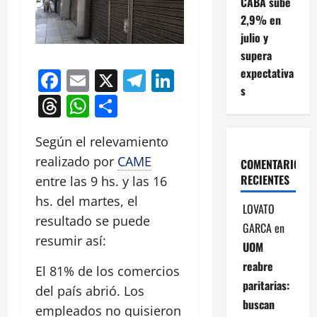
CABA sube
2,9% en
julio y
supera
expectativa
Facebook
Email
X
Telegram
LinkedIn
s
Threads
WhatsApp
Compartir
Según el relevamiento
realizado por
CAME
COMENTARIOS
RECIENTES
entre las 9 hs. y las 16
hs. del martes, el
LOVATO
resultado se puede
GARCA
en
resumir así:
UOM
reabre
El 81% de los comercios
paritarias:
del país abrió. Los
buscan
empleados no quisieron