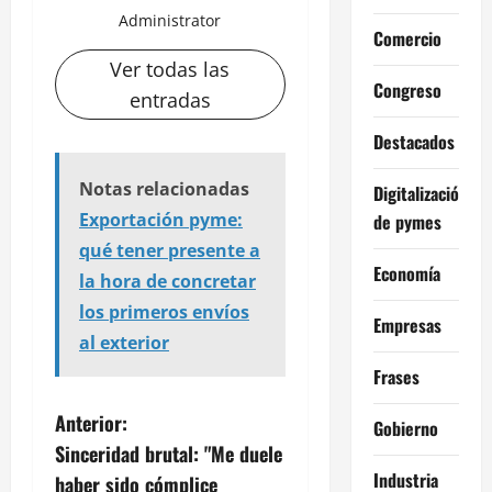
Administrator
Comercio
Ver todas las
Congreso
entradas
Destacados
Notas relacionadas
Digitalización
Exportación pyme:
de pymes
qué tener presente a
Economía
la hora de concretar
los primeros envíos
Empresas
al exterior
Frases
N
Anterior:
Gobierno
Sinceridad brutal: "Me duele
a
Industria
haber sido cómplice