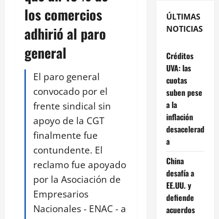
los comercios
ÚLTIMAS
adhirió al paro
NOTICIAS
general
Créditos
UVA: las
El paro general
cuotas
convocado por el
suben pese
a la
frente sindical sin
inflación
apoyo de la CGT
desacelerad
finalmente fue
a
contundente. El
China
reclamo fue apoyado
desafía a
por la Asociación de
EE.UU. y
Empresarios
defiende
Nacionales - ENAC - a
acuerdos