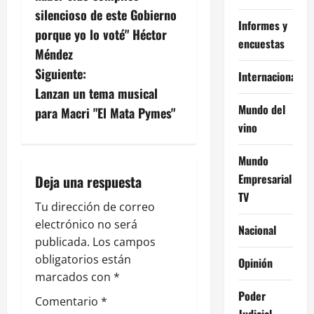
v
silencioso de este Gobierno
Informes y
porque yo lo voté" Héctor
e
encuestas
Méndez
g
Siguiente:
Internacional
Lanzan un tema musical
a
Mundo del
para Macri "El Mata Pymes"
vino
c
i
Mundo
Empresarial
Deja una respuesta
ó
TV
Tu dirección de correo
n
electrónico no será
Nacional
publicada.
Los campos
d
obligatorios están
Opinión
e
marcados con
*
Poder
Comentario
*
e
Judicial