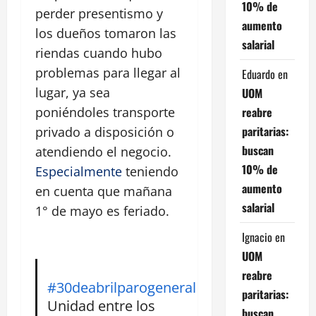
10% de
perder presentismo y
aumento
los dueños tomaron las
salarial
riendas cuando hubo
problemas para llegar al
Eduardo
en
lugar, ya sea
UOM
reabre
poniéndoles transporte
paritarias:
privado a disposición o
buscan
atendiendo el negocio.
10% de
Especialmente
teniendo
aumento
en cuenta que mañana
salarial
1° de mayo es feriado.
Ignacio
en
UOM
reabre
#30deabrilparogeneral
paritarias:
Unidad entre los
buscan